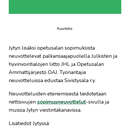
Kuuntele
:
juttu
Jytyn lisäksi opetusalan sopimuksista
neuvottelevat palkansaajapuolella Julkisten ja
hyvinvointialojen liitto JHL ja Opetusalan
Ammattijärjestö OAJ. Työnantajia
neuvotteluissa edustaa Sivistysala ry.
Neuvotteluiden etenemisestä tiedotetaan
nettisivujen
sopimusneuvottelut
-sivulla ja
muissa Jytyn viestintäkanavissa.
Lisätiedot Jytyssä: