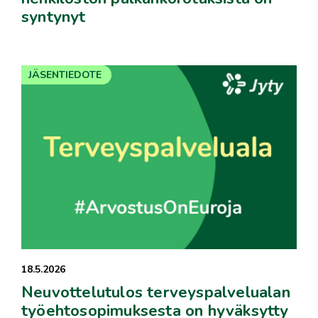
syntynyt
JÄSENTIEDOTE
18.5.2026
Neuvottelutulos terveyspalvelualan
työehtosopimuksesta on hyväksytty