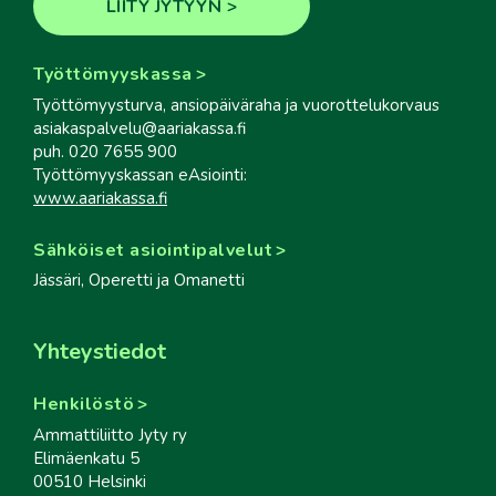
LIITY JYTYYN
Työttömyyskassa
Työttömyysturva, ansiopäiväraha ja vuorottelukorvaus
asiakaspalvelu@aariakassa.fi
puh. 020 7655 900
Työttömyyskassan eAsiointi:
www.aariakassa.fi
Sähköiset asiointipalvelut
Jässäri, Operetti ja Omanetti
Yhteystiedot
Henkilöstö
Ammattiliitto Jyty ry
Elimäenkatu 5
00510 Helsinki