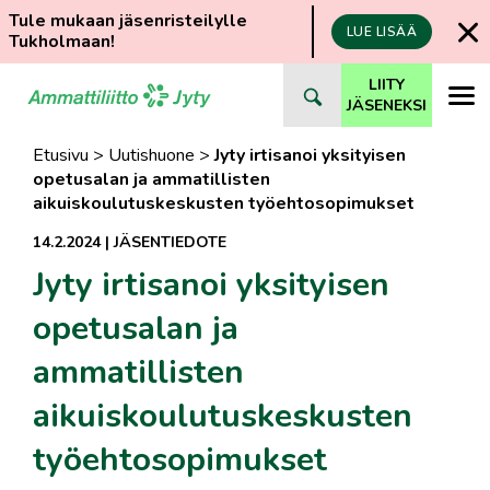
Tule mukaan jäsenristeilylle
LUE LISÄÄ
Tukholmaan!
Siirry
LIITY
suoraan
JÄSENEKSI
sisältöön
Etusivu
>
Uutishuone
>
Jyty irtisanoi yksityisen
opetusalan ja ammatillisten
aikuiskoulutuskeskusten työehtosopimukset
14.2.2024
|
JÄSENTIEDOTE
Jyty irtisanoi yksityisen
opetusalan ja
ammatillisten
aikuiskoulutuskeskusten
työehtosopimukset