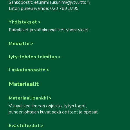
Sähköpostit: etunimi.sukunimi@jytyliitto.fi
Liiton puhelinvaihde: 020 789 3799
Yhdistykset
Paikalliset ja valtakunnalliset yhdistykset
Medialle
Jyty-lehden toimitus
Laskutusosoite
Materiaalit
Materiaalipankki
Visuaalisen ilmeen ohjeisto, Jytyn logot,
puheenjohtajan kuvat sekä esitteet ja oppaat
Evästetiedot