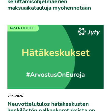
kehittämisohjelmaerien
maksuaikatauluja myöhennetään
JÄSENTIEDOTE
28.5.2026
Neuvottelutulos hätäkeskusten
henkilöstön palkankorotuksista on