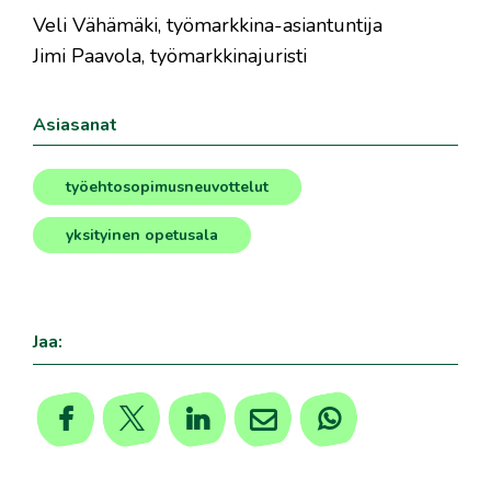
Veli Vähämäki, työmarkkina-asiantuntija
Jimi Paavola, työmarkkinajuristi
Asiasanat
työehtosopimusneuvottelut
,
yksityinen opetusala
Jaa: