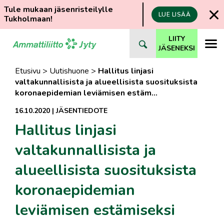
Tule mukaan jäsenristeilylle
LUE LISÄÄ
Tukholmaan!
Siirry
LIITY
suoraan
JÄSENEKSI
sisältöön
Etusivu
>
Uutishuone
>
Hallitus linjasi
valtakunnallisista ja alueellisista suosituksista
koronaepidemian leviämisen estäm…
16.10.2020
|
JÄSENTIEDOTE
Hallitus linjasi
valtakunnallisista ja
alueellisista suosituksista
koronaepidemian
leviämisen estämiseksi