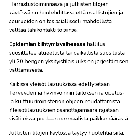
Harrastustoiminnassa ja julkisten tilojen
käytössä on huolehdittava, että osallistujien ja
seurueiden on tosiasiallisesti mahdollista
välttää lähikontakti toisiinsa.
Epidemian kiihtymisvaiheessa
hallitus
suosittelee alueellista tai paikallista suositusta
yli 20 hengen yksityistilaisuuksien järjestämisen
välttämisestä.
Kaikissa yleisötilaisuuksissa edellytetään
Terveyden ja hyvinvoinnin laitoksen ja opetus-
ja kulttuuriministeriön ohjeen noudattamista.
Yleisötilaisuuksien osanottajamäärä rajataan
sisätiloissa puoleen normaalista paikkamäärästä.
Julkisten tilojen käytössä täytyy huolehtia siitä,