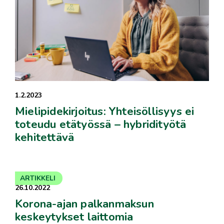
1.2.2023
Mielipidekirjoitus: Yhteisöllisyys ei
toteudu etätyössä – hybridityötä
kehitettävä
ARTIKKELI
26.10.2022
Korona-ajan palkanmaksun
keskeytykset laittomia