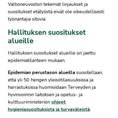
Valtioneuvoston tekemät linjaukset ja
suositukset etätyöstä eivät ole oikeudellisesti
työnantajia sitovia.
Hallituksen suositukset
alueille
Hallituksen suositukset alueille on jaettu
epidemiatilanteen mukaan.
Epidemian perustason alueilla
suositellaan,
että yli 50 hengen yleisötilaisuuksissa ja
harrastuksissa huomioidaan Terveyden ja
hyvinvoinnin laitoksen ja opetus- ja
kulttuuriministeriön
ohjeet
Linkki toisel
hygieniasuosituksista ja turvaväleistä
.