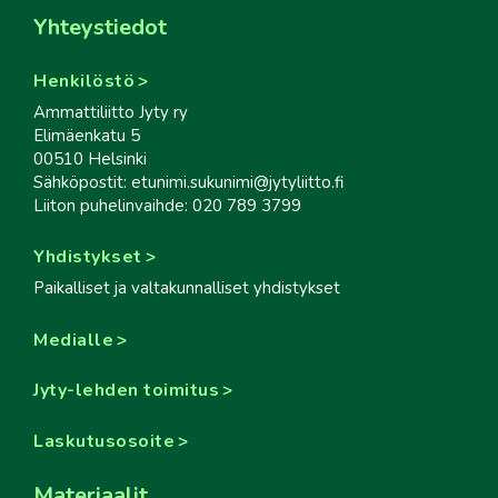
Yhteystiedot
Henkilöstö
Ammattiliitto Jyty ry
Elimäenkatu 5
00510 Helsinki
Sähköpostit: etunimi.sukunimi@jytyliitto.fi
Liiton puhelinvaihde: 020 789 3799
Yhdistykset
Paikalliset ja valtakunnalliset yhdistykset
Medialle
Jyty-lehden toimitus
Laskutusosoite
Materiaalit