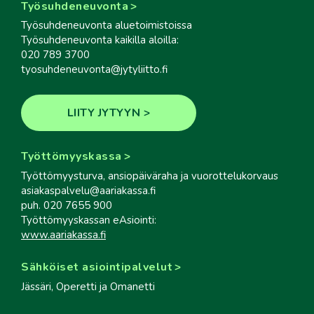
Työsuhdeneuvonta
Työsuhdeneuvonta aluetoimistoissa
Työsuhdeneuvonta kaikilla aloilla:
020 789 3700
tyosuhdeneuvonta@jytyliitto.fi
LIITY JYTYYN
Työttömyyskassa
Työttömyysturva, ansiopäiväraha ja vuorottelukorvaus
asiakaspalvelu@aariakassa.fi
puh. 020 7655 900
Työttömyyskassan eAsiointi:
www.aariakassa.fi
Sähköiset asiointipalvelut
Jässäri, Operetti ja Omanetti