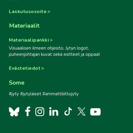
Laskutusosoite
Materiaalit
Materiaalipankki
Visuaalisen ilmeen ohjeisto, Jytyn logot,
puheenjohtajan kuvat sekä esitteet ja oppaat
Evästetiedot
Some
#jyty #jytyläiset #ammattiliittojyty