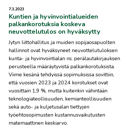
7.3.2023
Kuntien ja hyvinvointialueiden
palkankorotuksia koskeva
neuvottelutulos on hyväksytty
Jytyn liittohallitus ja muiden sopijaosapuolten
hallinnot ovat hyväksyneet neuvottelutuloksen
kunta- ja hyvinvointialan ns. perälautakirjauksen
perusteella määräytyvistä palkankorotuksista.
Viime kesänä tehdyissä sopimuksissa sovittiin,
että vuosien 2023 ja 2024 korotukset ovat
vuosittain 1,9 %, mutta kuitenkin vähintään
teknologiateollisuuden, kemianteollisuuden
sekä auto- ja kuljetusalan tiettyjen
työehtosopimusten kustannusvaikutusten
matemaattinen keskiarvo.