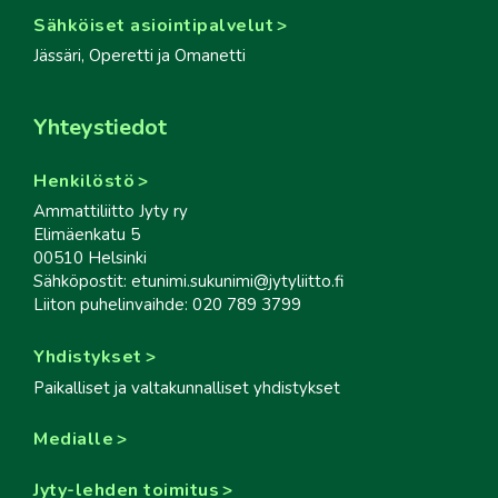
Sähköiset asiointipalvelut
Jässäri, Operetti ja Omanetti
Yhteystiedot
Henkilöstö
Ammattiliitto Jyty ry
Elimäenkatu 5
00510 Helsinki
Sähköpostit: etunimi.sukunimi@jytyliitto.fi
Liiton puhelinvaihde: 020 789 3799
Yhdistykset
Paikalliset ja valtakunnalliset yhdistykset
Medialle
Jyty-lehden toimitus