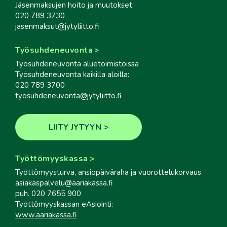
Jäsenmaksujen hoito ja muutokset:
020 789 3730
jasenmaksut@jytyliitto.fi
Työsuhdeneuvonta
Työsuhdeneuvonta aluetoimistoissa
Työsuhdeneuvonta kaikilla aloilla:
020 789 3700
tyosuhdeneuvonta@jytyliitto.fi
LIITY JYTYYN
Työttömyyskassa
Työttömyysturva, ansiopäiväraha ja vuorottelukorvaus
asiakaspalvelu@aariakassa.fi
puh. 020 7655 900
Työttömyyskassan eAsiointi:
www.aariakassa.fi