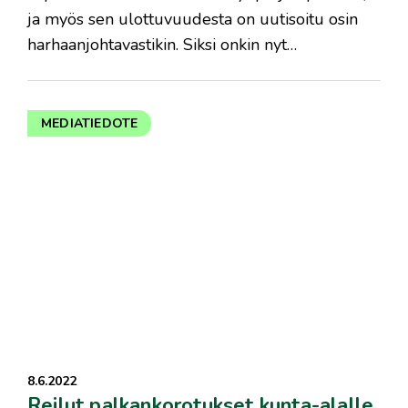
ja myös sen ulottuvuudesta on uutisoitu osin
harhaanjohtavastikin. Siksi onkin nyt…
MEDIATIEDOTE
8.6.2022
Reilut palkankorotukset kunta-alalle