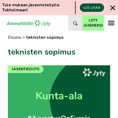
Tule mukaan jäsenristeilylle
LUE LISÄÄ
Tukholmaan!
Siirry
LIITY
suoraan
JÄSENEKSI
sisältöön
Etusivu
>
teknisten sopimus
teknisten sopimus
JÄSENTIEDOTE