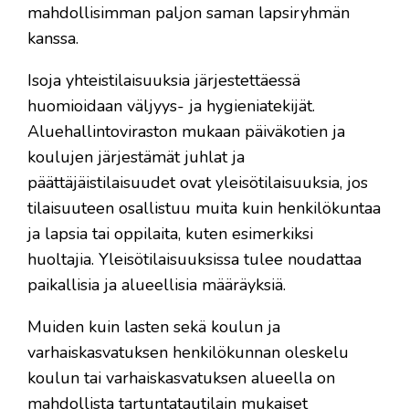
mahdollisimman paljon saman lapsiryhmän
kanssa.
Isoja yhteistilaisuuksia järjestettäessä
huomioidaan väljyys- ja hygieniatekijät.
Aluehallintoviraston mukaan päiväkotien ja
koulujen järjestämät juhlat ja
päättäjäistilaisuudet ovat yleisötilaisuuksia, jos
tilaisuuteen osallistuu muita kuin henkilökuntaa
ja lapsia tai oppilaita, kuten esimerkiksi
huoltajia. Yleisötilaisuuksissa tulee noudattaa
paikallisia ja alueellisia määräyksiä.
Muiden kuin lasten sekä koulun ja
varhaiskasvatuksen henkilökunnan oleskelu
koulun tai varhaiskasvatuksen alueella on
mahdollista tartuntatautilain mukaiset