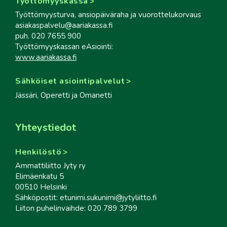
Työttömyyskassa
Työttömyysturva, ansiopäiväraha ja vuorottelukorvaus
asiakaspalvelu@aariakassa.fi
puh. 020 7655 900
Työttömyyskassan eAsiointi:
www.aariakassa.fi
Sähköiset asiointipalvelut
Jässäri, Operetti ja Omanetti
Yhteystiedot
Henkilöstö
Ammattiliitto Jyty ry
Elimäenkatu 5
00510 Helsinki
Sähköpostit: etunimi.sukunimi@jytyliitto.fi
Liiton puhelinvaihde: 020 789 3799