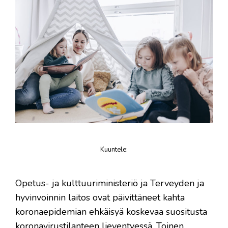
Kuuntele
:
juttu
Opetus- ja kulttuuriministeriö ja Terveyden ja
hyvinvoinnin laitos ovat päivittäneet kahta
koronaepidemian ehkäisyä koskevaa suositusta
koronavirustilanteen lieventyessä. Toinen