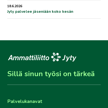
18.6.2026
Jyty palvelee jäseniään koko kesän
Sillä sinun työsi on tärkeä
Palvelukanavat