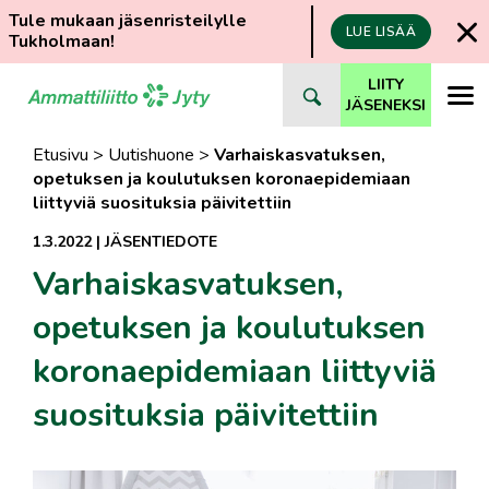
Tule mukaan jäsenristeilylle
LUE LISÄÄ
Tukholmaan!
Siirry
LIITY
suoraan
JÄSENEKSI
sisältöön
Etusivu
>
Uutishuone
>
Varhaiskasvatuksen,
opetuksen ja koulutuksen koronaepidemiaan
liittyviä suosituksia päivitettiin
1.3.2022
|
JÄSENTIEDOTE
Varhaiskasvatuksen,
opetuksen ja koulutuksen
koronaepidemiaan liittyviä
suosituksia päivitettiin