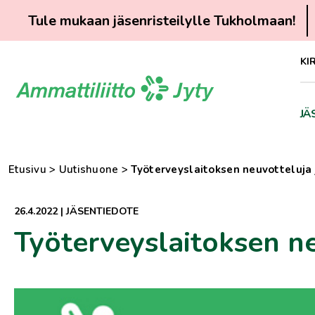
Tule mukaan jäsenristeilylle Tukholmaan!
Siirry
KI
suoraan
sisältöön
JÄ
Etusivu
>
Uutishuone
>
Työterveyslaitoksen neuvotteluja 
26.4.2022
|
JÄSENTIEDOTE
Työterveyslaitoksen ne