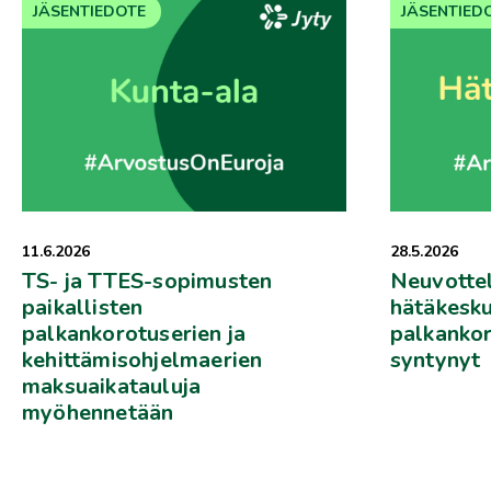
JÄSENTIEDOTE
JÄSENTIED
28.5.2026
11.6.2026
Neuvotte
TS- ja TTES-sopimusten
hätäkesku
paikallisten
palkankor
palkankorotuserien ja
syntynyt
kehittämisohjelmaerien
maksuaikatauluja
myöhennetään