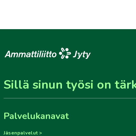
Sillä sinun työsi on tär
Palvelukanavat
Jäsenpalvelut