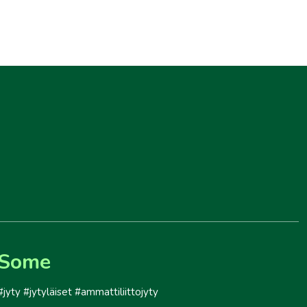
Some
#jyty #jytyläiset #ammattiliittojyty