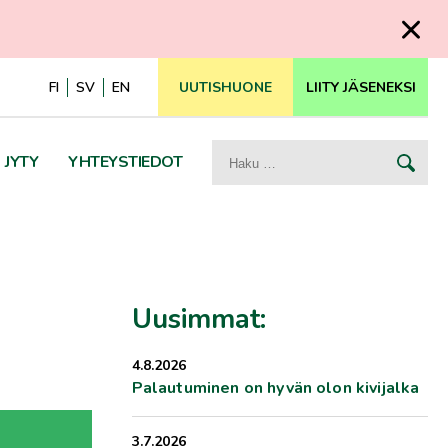
FI
SV
EN
UUTISHUONE
LIITY JÄSENEKSI
Haku:
JYTY
YHTEYSTIEDOT
Uusimmat:
4.8.2026
Palautuminen on hyvän olon kivijalka
3.7.2026