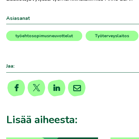
Asiasanat
työehtosopimusneuvottelut
Työterveyslaitos
,
Jaa:
Lisää aiheesta: