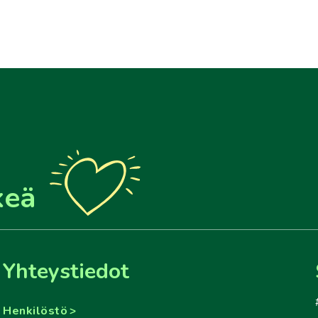
keä
Yhteystiedot
Henkilöstö