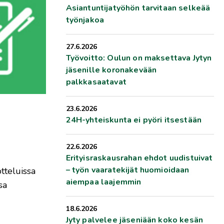
Asiantuntijatyöhön tarvitaan selkeää
työnjakoa
27.6.2026
Työvoitto: Oulun on maksettava Jytyn
jäsenille koronakevään
palkkasaatavat
23.6.2026
24H-yhteiskunta ei pyöri itsestään
22.6.2026
Erityisraskausrahan ehdot uudistuivat
– työn vaaratekijät huomioidaan
tteluissa
aiempaa laajemmin
sa
18.6.2026
Jyty palvelee jäseniään koko kesän