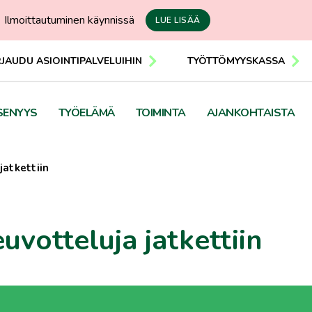
Ilmoittautuminen käynnissä
LUE LISÄÄ
RJAUDU ASIOINTIPALVELUIHIN
TYÖTTÖMYYSKASSA
SENYYS
TYÖELÄMÄ
TOIMINTA
AJANKOHTAISTA
jatkettiin
uvotteluja jatkettiin