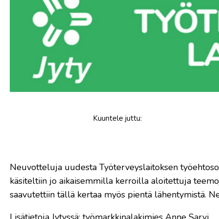
Kuuntele
juttu
:
​Neuvotteluja uudesta Työterveyslaitoksen työehtoso
käsiteltiin jo aikaisemmilla kerroilla aloitettuja teem
saavutettiin tällä kertaa myös pientä lähentymistä. 
Lisätietoja Jytyssä: työmarkkinalakimies Anne Sarvi