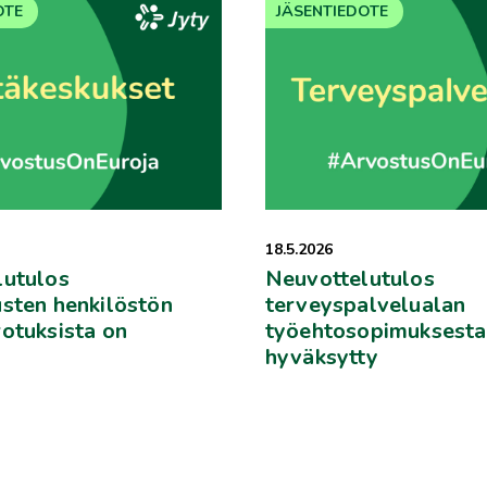
OTE
JÄSENTIEDOTE
18.5.2026
lutulos
Neuvottelutulos
sten henkilöstön
terveyspalvelualan
otuksista on
työehtosopimuksesta
hyväksytty