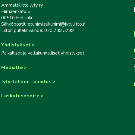
Ammattiliitto Jyty ry
Elimäenkatu 5
00510 Helsinki
Sähköpostit: etunimi.sukunimi@jytyliitto.fi
Liiton puhelinvaihde: 020 789 3799
Yhdistykset
Paikalliset ja valtakunnalliset yhdistykset
Medialle
Jyty-lehden toimitus
Laskutusosoite