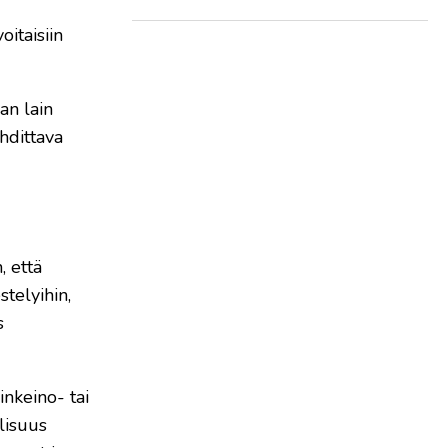
oitaisiin
an lain
ehdittava
, että
stelyihin,
s
inkeino- tai
llisuus