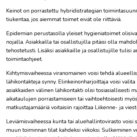
Keinot on porrastettu hybridistrategian toimintasuunnit
tiukentaa, jos aiemmat toimet eivät ole riittäviä.
Epidemian perustasolla yleiset hygieniatoimet olisivat 
nojalla. Asiakkailla tai osallistujilla pitäisi olla mah
tehostetusti. Lisäksi asiakkaille ja osallistujille tulis
toimintaohjeet.
Kiihtymisvaiheessa viranomainen voisi tehdä alueellise
lähikontakteja synny. Elinkeinonharjoittaja voisi valit
asiakkaiden välinen lähikontakti olisi tosiasiallisesti mah
aikataulujen porrastamiseen tai vaihtoehtoisesti myö
matkustajamääriä voitaisiin rajoittaa Liikenne- ja vie
Leviämisvaiheessa kunta tai aluehallintovirasto voisi s
muun toiminnan tilat kahdeksi viikoksi. Sulkeminen voi