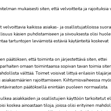
elman mukaisesti siten, että velvoitteita ja rajoituksia v
velvoittavia kaikissa asiakas- ja osallistujatiloissa suora
dollisuus käsien puhdistamiseen ja siivouksesta olisi huol
i antaa tartuntojen leviämistä estäviä käytänteitä koskevat
n päätöksen, että toiminta on järjestettävä siten, ettei
a parhaiten omaan toimintaansa sopivan tavan toimia siten
dollista välttää. Toimet voisivat liittyä erilaisiin tilajärje
s asiakasmäärien rajoittamiseen. Kiihtymisvaiheessa myö
stintäviraston päätöksellä enintään puoleen normaalista.
ulkea asiakkaiden ja osallistujien käyttöön tarkoitetut el
si koskea ainoastaan tiloja, joissa olisi erityinen mahdo