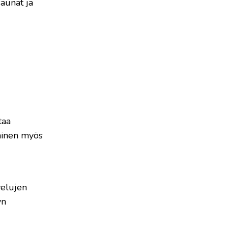
saunat ja
taa
jainen myös
velujen
yn