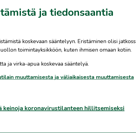
ämistä ja tiedonsaantia
stämistä koskevaan sääntelyyn. Eristäminen olisi jatkoss
llon toimintayksikköön, kuten ihmisen omaan kotiin.
ta ja virka-apua koskevaa sääntelyä.
utilain muuttamisesta ja väliaikaisesta muuttamisesta
 keinoja koronavirustilanteen hillitsemiseksi