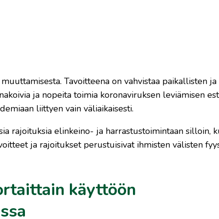
 muuttamisesta. Tavoitteena on vahvistaa paikallisten ja
akoivia ja nopeita toimia koronaviruksen leviämisen est
miaan liittyen vain väliaikaisesti.
a rajoituksia elinkeino- ja harrastustoimintaan silloin, 
tteet ja rajoitukset perustuisivat ihmisten välisten fyy
taittain käyttöön
essa