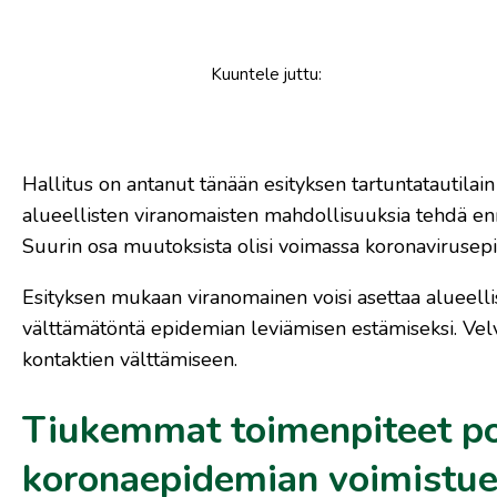
Kuuntele
juttu
:
Hallitus on antanut tänään esityksen tartuntatautilain
alueellisten viranomaisten mahdollisuuksia tehdä enn
Suurin osa muutoksista olisi voimassa koronavirusepide
Esityksen mukaan viranomainen voisi asettaa alueellisi
välttämätöntä epidemian leviämisen estämiseksi. Velvoi
kontaktien välttämiseen.
Tiukemmat toimenpiteet por
koronaepidemian voimistu