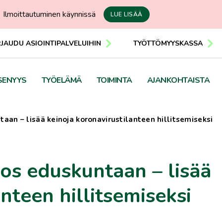
Ilmoittautuminen käynnissä
LUE LISÄÄ
RJAUDU ASIOINTIPALVELUIHIN
TYÖTTÖMYYSKASSA
SENYYS
TYÖELÄMÄ
TOIMINTA
AJANKOHTAISTA
aan – lisää keinoja koronavirustilanteen hillitsemiseksi
os eduskuntaan – lisää
nteen hillitsemiseksi