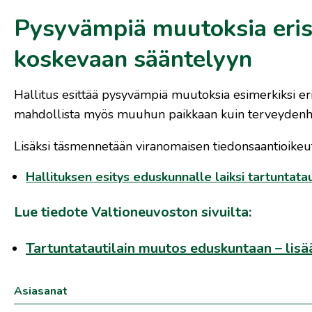
Pysyvämpiä muutoksia erist
koskevaan sääntelyyn
Hallitus esittää pysyvämpiä muutoksia esimerkiksi eri
mahdollista myös muuhun paikkaan kuin terveydenhuo
Lisäksi täsmennetään viranomaisen tiedonsaantioikeut
Hallituksen esitys eduskunnalle laiksi tartuntata
Lue tiedote Valtioneuvoston sivuilta:
Tartuntatautilain muutos eduskuntaan – lisää
Asiasanat