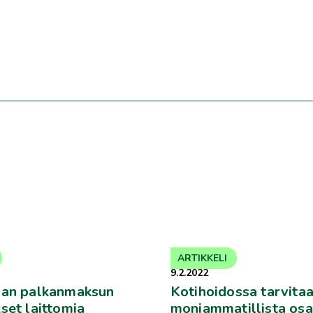
ARTIKKELI
9.2.2022
jan palkanmaksun
Kotihoidossa tarvita
set laittomia
moniammatillista os