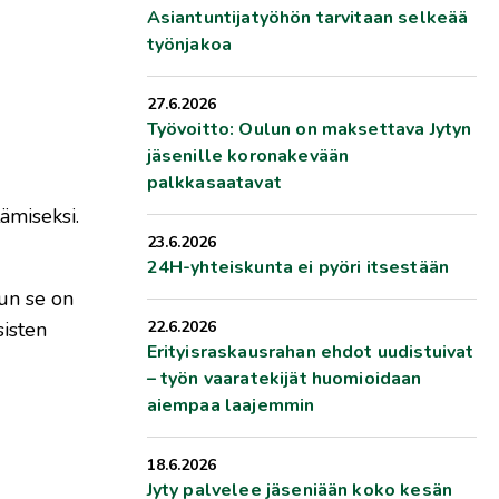
Asiantuntijatyöhön tarvitaan selkeää
työnjakoa
27.6.2026
Työvoitto: Oulun on maksettava Jytyn
jäsenille koronakevään
palkkasaatavat
ämiseksi.
23.6.2026
24H-yhteiskunta ei pyöri itsestään
kun se on
sisten
22.6.2026
Erityisraskausrahan ehdot uudistuivat
– työn vaaratekijät huomioidaan
aiempaa laajemmin
18.6.2026
Jyty palvelee jäseniään koko kesän