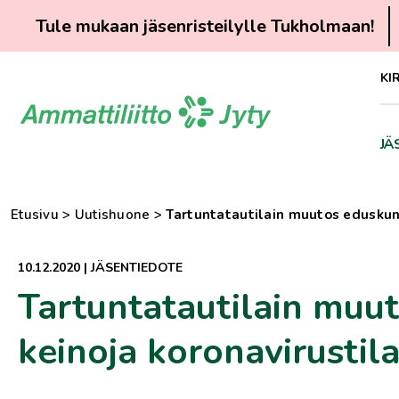
Tule mukaan jäsenristeilylle Tukholmaan!
Siirry
KI
suoraan
sisältöön
JÄ
Etusivu
>
Uutishuone
>
Tartuntatautilain muutos eduskunt
10.12.2020
|
JÄSENTIEDOTE
Tartuntatautilain muut
keinoja koronavirustila