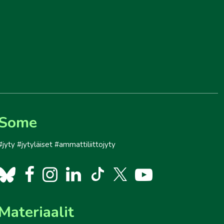
Some
#jyty #jytyläiset #ammattiliittojyty
Materiaalit