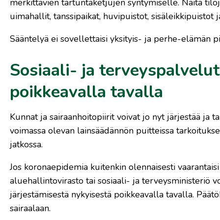
merkittävien tartuntaketjujen syntymiselle. Näitä tiloj
uimahallit, tanssipaikat, huvipuistot, sisäleikkipuistot
Sääntelyä ei sovellettaisi yksityis- ja perhe-elämän p
Sosiaali- ja terveyspalvelut
poikkeavalla tavalla
Kunnat ja sairaanhoitopiirit voivat jo nyt järjestää ja
voimassa olevan lainsäädännön puitteissa tarkoitukse
jatkossa.
Jos koronaepidemia kuitenkin olennaisesti vaarantaisi
aluehallintovirasto tai sosiaali- ja terveysministeriö 
järjestämisestä nykyisestä poikkeavalla tavalla. Päätök
sairaalaan.