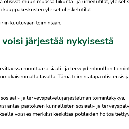
a olisivat muun muassa liikunta- ja urheilutilat, yleiset 
 ja kauppakeskusten yleiset oleskelutilat.
iiriin kuuluvaan toimintaan.
 voisi järjestää nykyisestä
 tarvittaessa muuttaa sosiaali- ja terveydenhuollon toimin
nmukaisimmalla tavalla. Tämä toimintatapa olisi ensisi
 sosiaali- ja terveyspalvelujärjestelmän toimintakykyä,
voisi antaa päätöksen kunnallisten sosiaali- ja terveyspal
sellä voisi esimerkiksi keskittää potilaiden hoitoa tietty