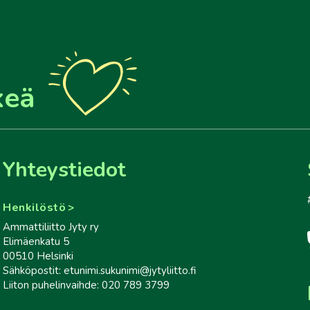
keä
Yhteystiedot
Henkilöstö
Ammattiliitto Jyty ry
Elimäenkatu 5
00510 Helsinki
Sähköpostit: etunimi.sukunimi@jytyliitto.fi
Liiton puhelinvaihde: 020 789 3799