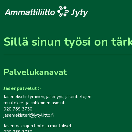
Sillä sinun työsi on tär
Palvelukanavat
Jäsenpalvelut
Jäseneksi liittyminen, jäsenyys, jäsentietojen
muutokset ja sähköinen asiointi:
020 789 3730
jasenrekisteri@jytyliitto.fi
Jäsenmaksujen hoito ja muutokset:
020 789 3730