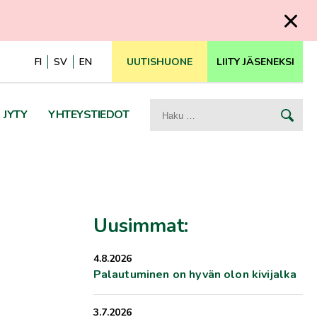
FI
SV
EN
UUTISHUONE
LIITY JÄSENEKSI
Haku:
JYTY
YHTEYSTIEDOT
Uusimmat:
4.8.2026
Palautuminen on hyvän olon kivijalka
3.7.2026