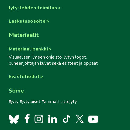
Jyty-lehden toimitus
Laskutusosoite
Materiaalit
Materiaalipankki
Visuaalisen ilmeen ohjeisto, Jytyn logot,
puheenjohtajan kuvat sekä esitteet ja oppaat
Evästetiedot
Some
#jyty #jytyläiset #ammattiliittojyty