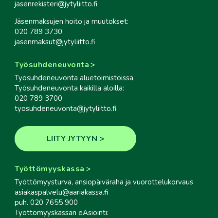
jasenrekisteri@jytyliitto.fi
Jäsenmaksujen hoito ja muutokset:
020 789 3730
jasenmaksut@jytyliitto.fi
Työsuhdeneuvonta
Työsuhdeneuvonta aluetoimistoissa
Työsuhdeneuvonta kaikilla aloilla:
020 789 3700
tyosuhdeneuvonta@jytyliitto.fi
LIITY JYTYYN
Työttömyyskassa
Työttömyysturva, ansiopäiväraha ja vuorottelukorvaus
asiakaspalvelu@aariakassa.fi
puh. 020 7655 900
Työttömyyskassan eAsiointi: