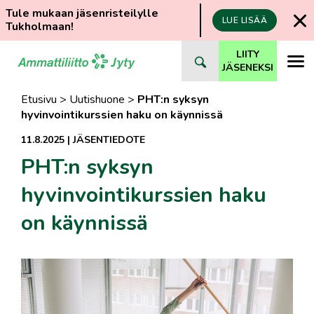
Tule mukaan jäsenristeilylle
LUE LISÄÄ
Tukholmaan!
Siirry
LIITY
suoraan
JÄSENEKSI
sisältöön
Etusivu
>
Uutishuone
>
PHT:n syksyn
hyvinvointikurssien haku on käynnissä
11.8.2025
|
JÄSENTIEDOTE
PHT:n syksyn
hyvinvointikurssien haku
on käynnissä