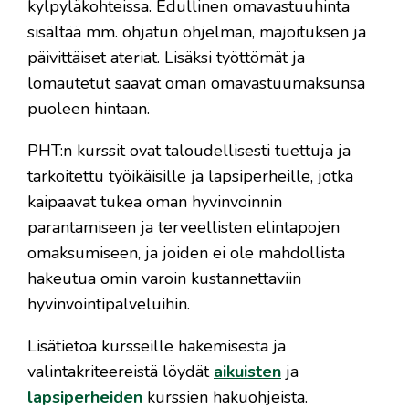
kylpyläkohteissa. Edullinen omavastuuhinta
sisältää mm. ohjatun ohjelman, majoituksen ja
päivittäiset ateriat. Lisäksi työttömät ja
lomautetut saavat oman omavastuumaksunsa
puoleen hintaan.
PHT:n kurssit ovat taloudellisesti tuettuja ja
tarkoitettu työikäisille ja lapsiperheille, jotka
kaipaavat tukea oman hyvinvoinnin
parantamiseen ja terveellisten elintapojen
omaksumiseen, ja joiden ei ole mahdollista
hakeutua omin varoin kustannettaviin
hyvinvointipalveluihin.
Lisätietoa kursseille hakemisesta ja
valintakriteereistä löydät
aikuisten
ja
lapsiperheiden
kurssien hakuohjeista.