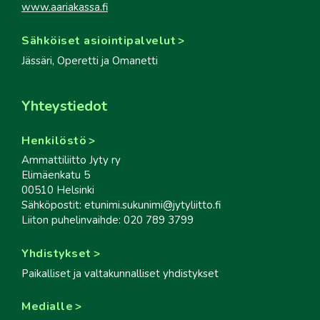
www.aariakassa.fi
Sähköiset asiointipalvelut
Jässäri, Operetti ja Omanetti
Yhteystiedot
Henkilöstö
Ammattiliitto Jyty ry
Elimäenkatu 5
00510 Helsinki
Sähköpostit: etunimi.sukunimi@jytyliitto.fi
Liiton puhelinvaihde: 020 789 3799
Yhdistykset
Paikalliset ja valtakunnalliset yhdistykset
Medialle