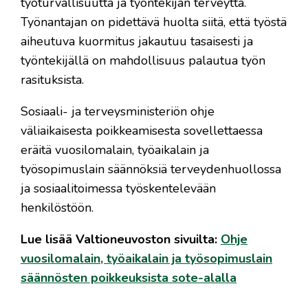
työturvallisuutta ja työntekijän terveyttä.
Työnantajan on pidettävä huolta siitä, että työstä
aiheutuva kuormitus jakautuu tasaisesti ja
työntekijällä on mahdollisuus palautua työn
rasituksista.
Sosiaali- ja terveysministeriön ohje
väliaikaisesta poikkeamisesta sovellettaessa
eräitä vuosilomalain, työaikalain ja
työsopimuslain säännöksiä terveydenhuollossa
ja sosiaalitoimessa työskentelevään
henkilöstöön.
Lue lisää Valtioneuvoston sivuilta:
Ohje
vuosilomalain, työaikalain ja työsopimuslain
säännösten poikkeuksista sote-alalla