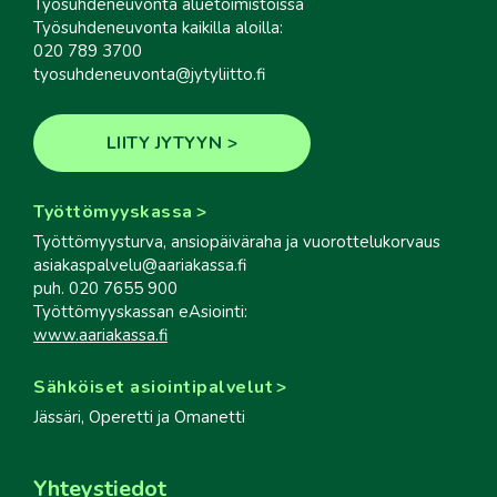
Työsuhdeneuvonta aluetoimistoissa
Työsuhdeneuvonta kaikilla aloilla:
020 789 3700
tyosuhdeneuvonta@jytyliitto.fi
LIITY JYTYYN
Työttömyyskassa
Työttömyysturva, ansiopäiväraha ja vuorottelukorvaus
asiakaspalvelu@aariakassa.fi
puh. 020 7655 900
Työttömyyskassan eAsiointi:
www.aariakassa.fi
Sähköiset asiointipalvelut
Jässäri, Operetti ja Omanetti
Yhteystiedot