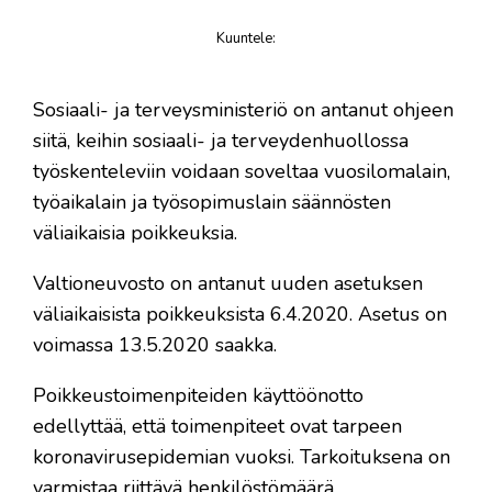
Kuuntele
:
juttu
Sosiaali- ja terveysministeriö on antanut ohjeen
siitä, keihin sosiaali- ja terveydenhuollossa
työskenteleviin voidaan soveltaa vuosilomalain,
työaikalain ja työsopimuslain säännösten
väliaikaisia poikkeuksia.
Valtioneuvosto on antanut uuden asetuksen
väliaikaisista poikkeuksista 6.4.2020. Asetus on
voimassa 13.5.2020 saakka.
Poikkeustoimenpiteiden käyttöönotto
edellyttää, että toimenpiteet ovat tarpeen
koronavirusepidemian vuoksi. Tarkoituksena on
varmistaa riittävä henkilöstömäärä