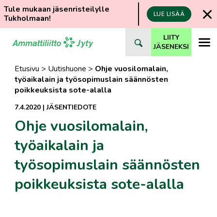
Tule mukaan jäsenristeilylle
LUE LISÄÄ
Tukholmaan!
Siirry
LIITY
suoraan
JÄSENEKSI
sisältöön
Etusivu
>
Uutishuone
>
Ohje vuosilomalain,
työaikalain ja työsopimuslain säännösten
poikkeuksista sote-alalla
7.4.2020
|
JÄSENTIEDOTE
Ohje vuosilomalain,
työaikalain ja
työsopimuslain säännösten
poikkeuksista sote-alalla