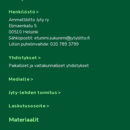
Henkilöstö
Ammattiliitto Jyty ry
Elimäenkatu 5
00510 Helsinki
Sähköpostit: etunimi.sukunimi@jytyliitto.fi
Liiton puhelinvaihde: 020 789 3799
Yhdistykset
Paikalliset ja valtakunnalliset yhdistykset
Medialle
Jyty-lehden toimitus
Laskutusosoite
Materiaalit