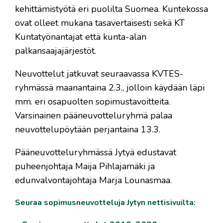
kehittämistyötä eri puolilta Suomea. Kuntekossa
ovat olleet mukana tasavertaisesti sekä KT
Kuntatyönantajat että kunta-alan
palkansaajajärjestöt.
Neuvottelut jatkuvat seuraavassa KVTES-
ryhmässä maanantaina 2.3., jolloin käydään läpi
mm. eri osapuolten sopimustavoitteita.
Varsinainen pääneuvotteluryhmä palaa
neuvottelupöytään perjantaina 13.3.
Pääneuvotteluryhmässä Jytyä edustavat
puheenjohtaja Maija Pihlajamäki ja
edunvalvontajohtaja Marja Lounasmaa.
Seuraa sopimusneuvotteluja Jytyn nettisivuilta: