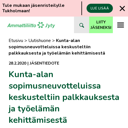
Tule mukaan jäsenristeilylle
LUE LISÄÄ
Tukholmaan!
Siirry
LIITY
suoraan
JÄSENEKSI
sisältöön
Etusivu
>
Uutishuone
>
Kunta-alan
sopimusneuvotteluissa keskusteltiin
palkkauksesta ja työelämän kehittämisestä
28.2.2020
|
JÄSENTIEDOTE
Kunta-alan
sopimusneuvotteluissa
keskusteltiin palkkauksesta
ja työelämän
kehittämisestä