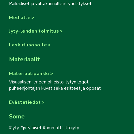
Paikalliset ja valtakunnalliset yhdistykset
Medialle
Jyty-lehden toimitus
Laskutusosoite
Materiaalit
Materiaalipankki
Visuaalisen ilmeen ohjeisto, Jytyn logot,
puheenjohtajan kuvat sekä esitteet ja oppaat
Evästetiedot
Some
#jyty #jytyläiset #ammattiliittojyty