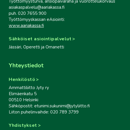
Työttömyysturva, ansiopäiväraha ja vuorottelukorvaus
asiakaspalvelu@aariakassa.fi
puh. 020 7655 900
Työttömyyskassan eAsiointi:
www.aariakassa.fi
Sähköiset asiointipalvelut
Jässäri, Operetti ja Omanetti
Yhteystiedot
Henkilöstö
Ammattiliitto Jyty ry
Elimäenkatu 5
00510 Helsinki
Sähköpostit: etunimi.sukunimi@jytyliitto.fi
Liiton puhelinvaihde: 020 789 3799
Yhdistykset