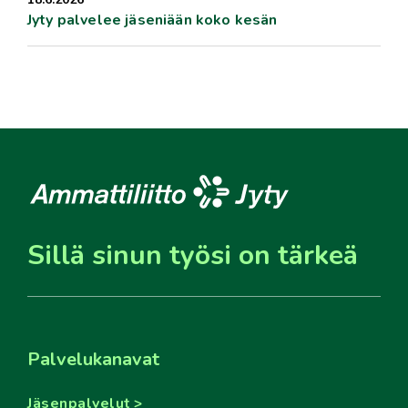
Jyty palvelee jäseniään koko kesän
Sillä sinun työsi on tärkeä
Palvelukanavat
Jäsenpalvelut