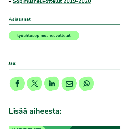
–
Sopimusneuvottelut 2019-2020
Asiasanat
työehtosopimusneuvottelut
Jaa:
Lisää aiheesta: