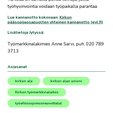
työhyvinvointia voidaan työpaikalla parantaa.
Lue kannanotto kokonaan:
Kirkon
pääsopijaosapuolten yhteinen kannanotto (evl.fi)
Lisätietoja Jytyssä:
T
yömarkkinalakimies Anne Sarvi
, puh.
020 789
3713
Asiasanat
kirkon ala
kirkon alan unioni
,
,
Kirkon työmarkkinalaitos
,
työehtosopimusneuvottelut