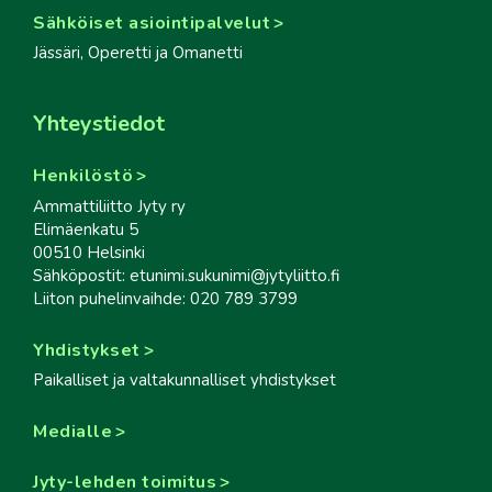
Sähköiset asiointipalvelut
Jässäri, Operetti ja Omanetti
Yhteystiedot
Henkilöstö
Ammattiliitto Jyty ry
Elimäenkatu 5
00510 Helsinki
Sähköpostit: etunimi.sukunimi@jytyliitto.fi
Liiton puhelinvaihde: 020 789 3799
Yhdistykset
Paikalliset ja valtakunnalliset yhdistykset
Medialle
Jyty-lehden toimitus