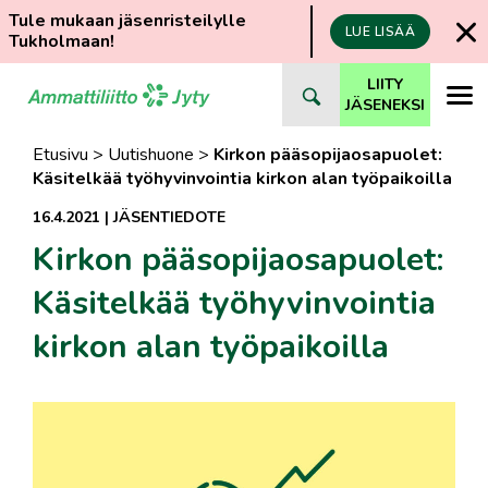
Tule mukaan jäsenristeilylle
LUE LISÄÄ
Tukholmaan!
Siirry
LIITY
suoraan
JÄSENEKSI
sisältöön
Etusivu
>
Uutishuone
>
Kirkon pääsopijaosapuolet:
Käsitelkää työhyvinvointia kirkon alan työpaikoilla
16.4.2021
|
JÄSENTIEDOTE
Kirkon pääsopijaosapuolet:
Käsitelkää työhyvinvointia
kirkon alan työpaikoilla