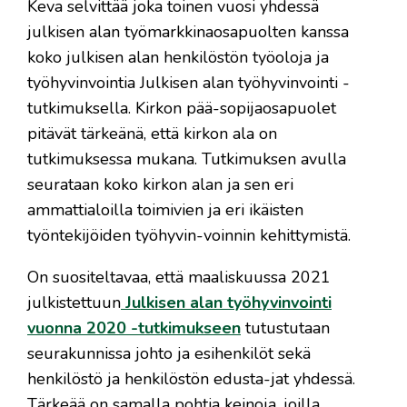
Keva selvittää joka toinen vuosi yhdessä
julkisen alan työmarkkinaosapuolten kanssa
koko julkisen alan henkilöstön työoloja ja
työhyvinvointia Julkisen alan työhyvinvointi -
tutkimuksella. Kirkon pää-sopijaosapuolet
pitävät tärkeänä, että kirkon ala on
tutkimuksessa mukana. Tutkimuksen avulla
seurataan koko kirkon alan ja sen eri
ammattialoilla toimivien ja eri ikäisten
työntekijöiden työhyvin-voinnin kehittymistä.
On suositeltavaa, että maaliskuussa 2021
julkistettuun
Julkisen alan työhyvinvointi
vuonna 2020 -tutkimukseen
tutustutaan
seurakunnissa johto ja esihenkilöt sekä
henkilöstö ja henkilöstön edusta-jat yhdessä.
Tärkeää on samalla pohtia keinoja, joilla