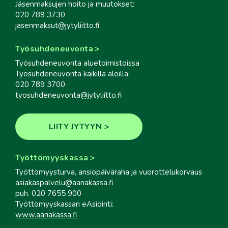
Jäsenmaksujen hoito ja muutokset:
020 789 3730
jasenmaksut@jytyliitto.fi
Työsuhdeneuvonta
Työsuhdeneuvonta aluetoimistoissa
Työsuhdeneuvonta kaikilla aloilla:
020 789 3700
tyosuhdeneuvonta@jytyliitto.fi
LIITY JYTYYN
Työttömyyskassa
Työttömyysturva, ansiopäiväraha ja vuorottelukorvaus
asiakaspalvelu@aariakassa.fi
puh. 020 7655 900
Työttömyyskassan eAsiointi:
www.aariakassa.fi