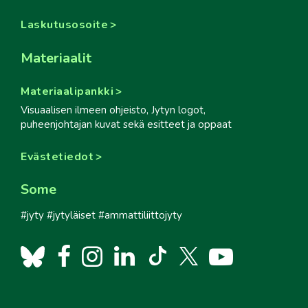
Laskutusosoite
Materiaalit
Materiaalipankki
Visuaalisen ilmeen ohjeisto, Jytyn logot,
puheenjohtajan kuvat sekä esitteet ja oppaat
Evästetiedot
Some
#jyty #jytyläiset #ammattiliittojyty