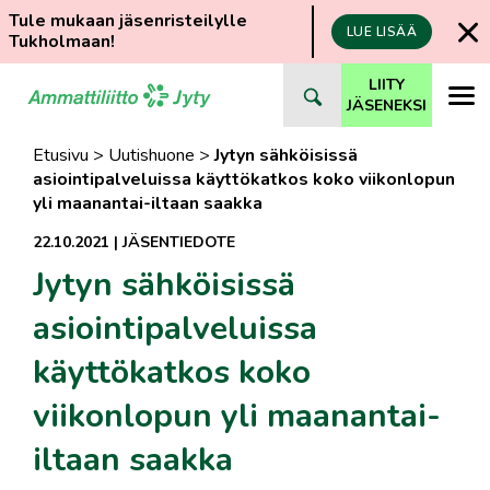
Tule mukaan jäsenristeilylle
LUE LISÄÄ
Tukholmaan!
Siirry
LIITY
suoraan
JÄSENEKSI
sisältöön
Etusivu
>
Uutishuone
>
Jytyn sähköisissä
asiointipalveluissa käyttökatkos koko viikonlopun
yli maanantai-iltaan saakka
22.10.2021
|
JÄSENTIEDOTE
Jytyn sähköisissä
asiointipalveluissa
käyttökatkos koko
viikonlopun yli maanantai-
iltaan saakka