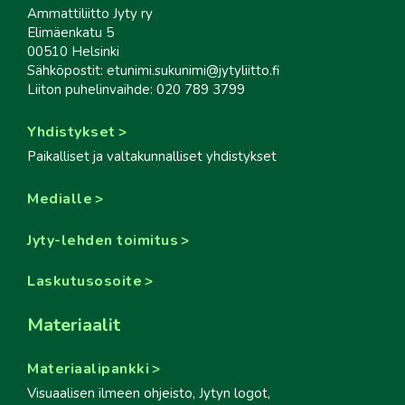
Ammattiliitto Jyty ry
Elimäenkatu 5
00510 Helsinki
Sähköpostit: etunimi.sukunimi@jytyliitto.fi
Liiton puhelinvaihde: 020 789 3799
Yhdistykset
Paikalliset ja valtakunnalliset yhdistykset
Medialle
Jyty-lehden toimitus
Laskutusosoite
Materiaalit
Materiaalipankki
Visuaalisen ilmeen ohjeisto, Jytyn logot,