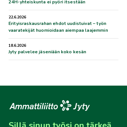
24H-yhteiskunta ei pyöri itsestään
22.6.2026
Erityisraskausrahan ehdot uudistuivat – työn
vaaratekijät huomioidaan aiempaa laajemmin
18.6.2026
Jyty palvelee jäseniään koko kesän
Sillä sinun työsi on tärkeä