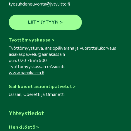
tyosuhdeneuvonta@jytyliitto.fi
LIITY JYTYYN
Työttömyyskassa
Työttömyysturva, ansiopäiväraha ja vuorottelukorvaus
asiakaspalvelu@aariakassa.fi
puh. 020 7655 900
Työttömyyskassan eAsiointi:
www.aariakassa.fi
Sähköiset asiointipalvelut
Jässäri, Operetti ja Omanetti
Yhteystiedot
Henkilöstö