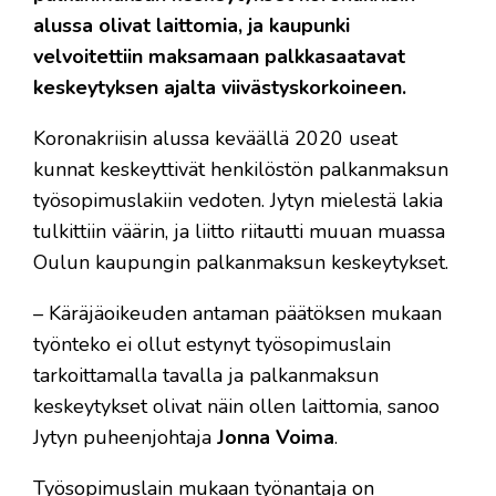
alussa olivat laittomia, ja kaupunki
velvoitettiin maksamaan palkkasaatavat
keskeytyksen ajalta viivästyskorkoineen.
Koronakriisin alussa keväällä 2020 useat
kunnat keskeyttivät henkilöstön palkanmaksun
työsopimuslakiin vedoten. Jytyn mielestä lakia
tulkittiin väärin, ja liitto riitautti muuan muassa
Oulun kaupungin palkanmaksun keskeytykset.
– Käräjäoikeuden antaman päätöksen mukaan
työnteko ei ollut estynyt työsopimuslain
tarkoittamalla tavalla ja palkanmaksun
keskeytykset olivat näin ollen laittomia, sanoo
Jytyn puheenjohtaja
Jonna Voima
.
Työsopimuslain mukaan työnantaja on