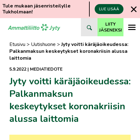
Tule mukaan jäsenristeilylle
LUE LISÄÄ
Tukholmaan!
Siirry
LIITY
suoraan
JÄSENEKSI
sisältöön
Etusivu
>
Uutishuone
>
Jyty voitti käräjäoikeudessa:
Palkanmaksun keskeytykset koronakriisin alussa
laittomia
5.9.2022
|
MEDIATIEDOTE
Jyty voitti käräjäoikeudessa:
Palkanmaksun
keskeytykset koronakriisin
alussa laittomia