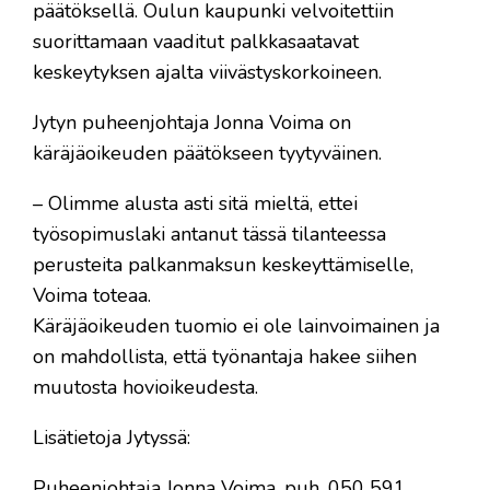
päätöksellä. Oulun kaupunki velvoitettiin
suorittamaan vaaditut palkkasaatavat
keskeytyksen ajalta viivästyskorkoineen.
Jytyn puheenjohtaja Jonna Voima on
käräjäoikeuden päätökseen tyytyväinen.
– Olimme alusta asti sitä mieltä, ettei
työsopimuslaki antanut tässä tilanteessa
perusteita palkanmaksun keskeyttämiselle,
Voima toteaa.
Käräjäoikeuden tuomio ei ole lainvoimainen ja
on mahdollista, että työnantaja hakee siihen
muutosta hovioikeudesta.
Lisätietoja Jytyssä:
Puheenjohtaja Jonna Voima, puh. 050 591