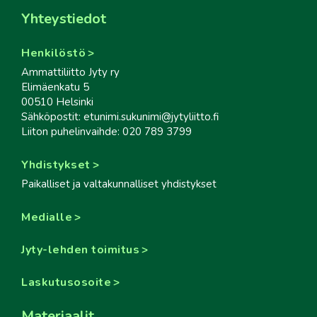
Yhteystiedot
Henkilöstö
Ammattiliitto Jyty ry
Elimäenkatu 5
00510 Helsinki
Sähköpostit: etunimi.sukunimi@jytyliitto.fi
Liiton puhelinvaihde: 020 789 3799
Yhdistykset
Paikalliset ja valtakunnalliset yhdistykset
Medialle
Jyty-lehden toimitus
Laskutusosoite
Materiaalit