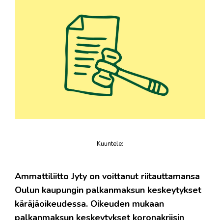
Kuuntele
:
juttu
Ammattiliitto Jyty on voittanut riitauttamansa
Oulun kaupungin palkanmaksun keskeytykset
käräjäoikeudessa. Oikeuden mukaan
palkanmaksun keskeytykset koronakriisin