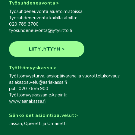
Työsuhdeneuvonta
Työsuhdeneuvonta aluetoimistoissa
Työsuhdeneuvonta kaikilla aloilla:
020 789 3700
tyosuhdeneuvonta@jytyliitto.fi
LIITY JYTYYN
Työttömyyskassa
Työttömyysturva, ansiopäiväraha ja vuorottelukorvaus
asiakaspalvelu@aariakassa.fi
puh. 020 7655 900
Työttömyyskassan eAsiointi:
www.aariakassa.fi
Sähköiset asiointipalvelut
Jässäri, Operetti ja Omanetti