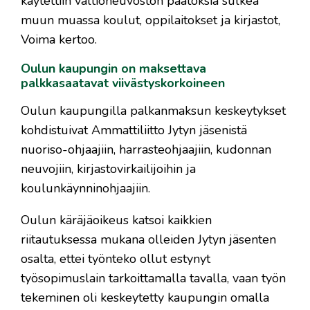
käytettiin valtioneuvoston päätöksiä sulkea
muun muassa koulut, oppilaitokset ja kirjastot,
Voima kertoo.
Oulun kaupungin on maksettava
palkkasaatavat viivästyskorkoineen
Oulun kaupungilla palkanmaksun keskeytykset
kohdistuivat Ammattiliitto Jytyn jäsenistä
nuoriso-ohjaajiin, harrasteohjaajiin, kudonnan
neuvojiin, kirjastovirkailijoihin ja
koulunkäynninohjaajiin.
Oulun käräjäoikeus katsoi kaikkien
riitautuksessa mukana olleiden Jytyn jäsenten
osalta, ettei työnteko ollut estynyt
työsopimuslain tarkoittamalla tavalla, vaan työn
tekeminen oli keskeytetty kaupungin omalla