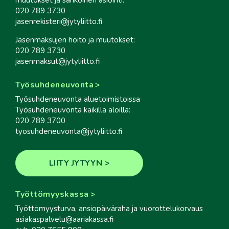
020 789 3730
jasenrekisteri@jytyliitto.fi
Jäsenmaksujen hoito ja muutokset:
020 789 3730
jasenmaksut@jytyliitto.fi
Työsuhdeneuvonta
Työsuhdeneuvonta aluetoimistoissa
Työsuhdeneuvonta kaikilla aloilla:
020 789 3700
tyosuhdeneuvonta@jytyliitto.fi
LIITY JYTYYN
Työttömyyskassa
Työttömyysturva, ansiopäiväraha ja vuorottelukorvaus
asiakaspalvelu@aariakassa.fi