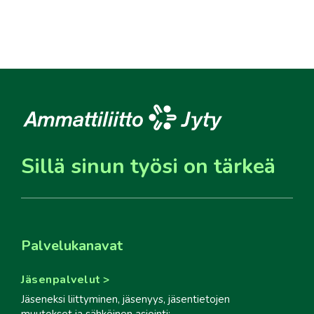
Sillä sinun työsi on tärkeä
Palvelukanavat
Jäsenpalvelut
Jäseneksi liittyminen, jäsenyys, jäsentietojen
muutokset ja sähköinen asiointi: