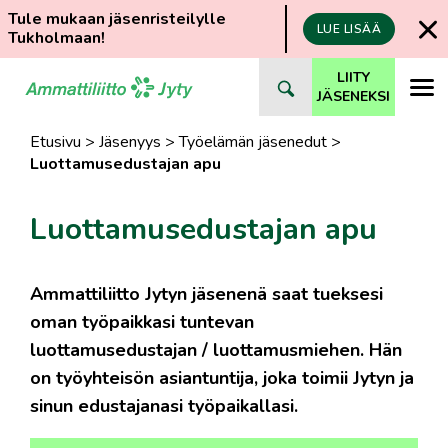
Tule mukaan jäsenristeilylle
LUE LISÄÄ
Tukholmaan!
Siirry
LIITY
suoraan
JÄSENEKSI
sisältöön
Etusivu
>
Jäsenyys
>
Työelämän jäsenedut
>
Luottamusedustajan apu
Luottamusedustajan apu
Ammattiliitto Jytyn jäsenenä saat tueksesi
oman työpaikkasi tuntevan
luottamusedustajan / luottamusmiehen. Hän
on työyhteisön asiantuntija, joka toimii Jytyn ja
sinun edustajanasi työpaikallasi.