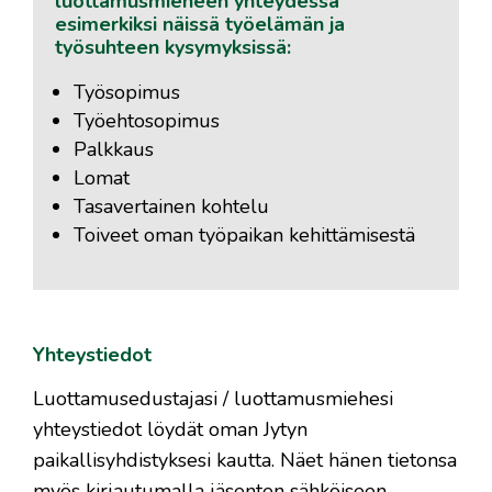
luottamusmieheen yhteydessä
esimerkiksi näissä työelämän ja
työsuhteen kysymyksissä:
Työsopimus
Työehtosopimus
Palkkaus
Lomat
Tasavertainen kohtelu
Toiveet oman työpaikan kehittämisestä
Yhteystiedot
Luottamusedustajasi / luottamusmiehesi
yhteystiedot löydät oman Jytyn
paikallisyhdistyksesi kautta. Näet hänen tietonsa
myös kirjautumalla jäsenten sähköiseen