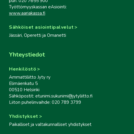
puh. 020 7655 900
Työttömyyskassan eAsiointi:
www.aariakassa.fi
Sähköiset asiointipalvelut
Jässäri, Operetti ja Omanetti
Yhteystiedot
Henkilöstö
Ammattiliitto Jyty ry
Elimäenkatu 5
00510 Helsinki
Sähköpostit: etunimi.sukunimi@jytyliitto.fi
Liiton puhelinvaihde: 020 789 3799
Yhdistykset
Paikalliset ja valtakunnalliset yhdistykset