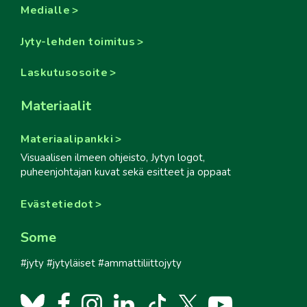
Medialle
Jyty-lehden toimitus
Laskutusosoite
Materiaalit
Materiaalipankki
Visuaalisen ilmeen ohjeisto, Jytyn logot,
puheenjohtajan kuvat sekä esitteet ja oppaat
Evästetiedot
Some
#jyty #jytyläiset #ammattiliittojyty