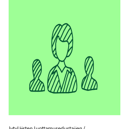
Jytyläisten luottamusedustajien /