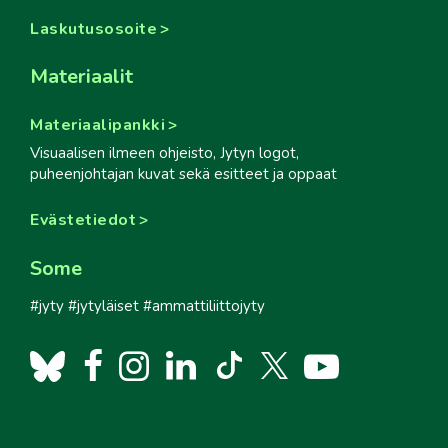
Laskutusosoite
Materiaalit
Materiaalipankki
Visuaalisen ilmeen ohjeisto, Jytyn logot,
puheenjohtajan kuvat sekä esitteet ja oppaat
Evästetiedot
Some
#jyty #jytyläiset #ammattiliittojyty