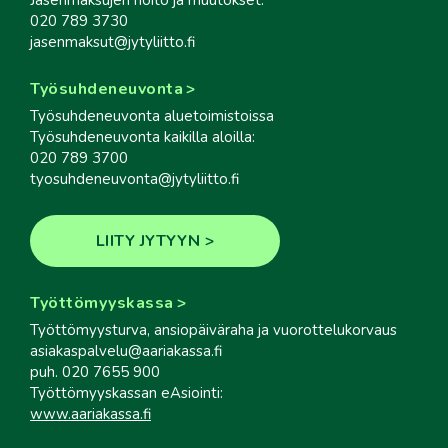
Jäsenmaksujen hoito ja muutokset:
020 789 3730
jasenmaksut@jytyliitto.fi
Työsuhdeneuvonta
Työsuhdeneuvonta aluetoimistoissa
Työsuhdeneuvonta kaikilla aloilla:
020 789 3700
tyosuhdeneuvonta@jytyliitto.fi
LIITY JYTYYN
Työttömyyskassa
Työttömyysturva, ansiopäiväraha ja vuorottelukorvaus
asiakaspalvelu@aariakassa.fi
puh. 020 7655 900
Työttömyyskassan eAsiointi:
www.aariakassa.fi