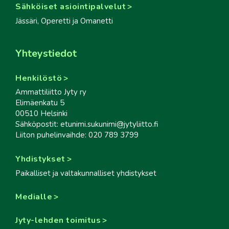
Sähköiset asiointipalvelut
Jässäri, Operetti ja Omanetti
Yhteystiedot
Henkilöstö
Ammattiliitto Jyty ry
Elimäenkatu 5
00510 Helsinki
Sähköpostit: etunimi.sukunimi@jytyliitto.fi
Liiton puhelinvaihde: 020 789 3799
Yhdistykset
Paikalliset ja valtakunnalliset yhdistykset
Medialle
Jyty-lehden toimitus