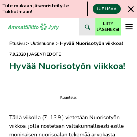
Tule mukaan jäsenristeilylle
LUE LISÄÄ
Tukholmaan!
Siirry
LIITY
suoraan
JÄSENEKSI
sisältöön
Etusivu
>
Uutishuone
>
Hyvää Nuorisotyön viikkoa!
7.9.2020
|
JÄSENTIEDOTE
Hyvää Nuorisotyön viikkoa!
Kuuntele
:
juttu
Tällä viikolla (7.-13.9.) vietetään Nuorisotyön
viikkoa, jolla nostetaan valtakunnallisesti esille
moninaisen nuorisoalan tekemää arvokasta