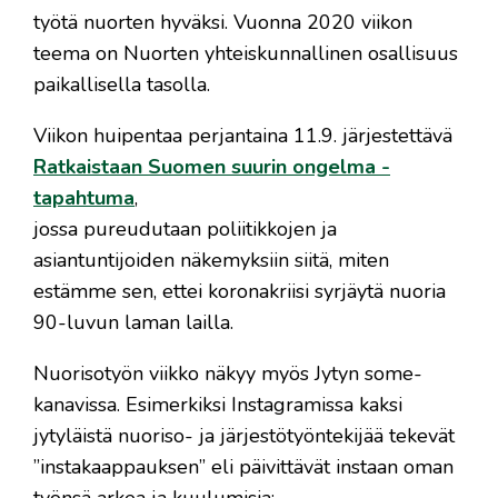
työtä nuorten hyväksi. Vuonna 2020 viikon
teema on Nuorten yhteiskunnallinen osallisuus
paikallisella tasolla.
Viikon huipentaa perjantaina 11.9. järjestettävä
Ratkaistaan Suomen suurin ongelma -
tapahtuma
,
jossa pureudutaan poliitikkojen ja
asiantuntijoiden näkemyksiin siitä, miten
estämme sen, ettei koronakriisi syrjäytä nuoria
90-luvun laman lailla.
Nuorisotyön viikko näkyy myös Jytyn some-
kanavissa. Esimerkiksi Instagramissa kaksi
jytyläistä nuoriso- ja järjestötyöntekijää tekevät
”instakaappauksen” eli päivittävät instaan oman