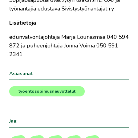
Sopijaosapuolia ovat Jytyn lisäksi JHL, OAJ ja
työnantajia edustava Sivistystyönantajat ry.
Lisätietoja
edunvalvontajohtaja Marja Lounasmaa 040 594
872 ja puheenjohtaja Jonna Voima 050 591
2341
Asiasanat
työehtosopimusneuvottelut
Jaa: