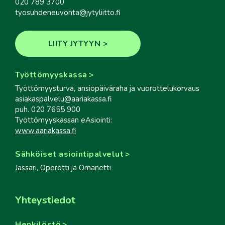
020 789 3700
tyosuhdeneuvonta@jytyliitto.fi
LIITY JYTYYN
Työttömyyskassa
Työttömyysturva, ansiopäiväraha ja vuorottelukorvaus
asiakaspalvelu@aariakassa.fi
puh. 020 7655 900
Työttömyyskassan eAsiointi:
www.aariakassa.fi
Sähköiset asiointipalvelut
Jässäri, Operetti ja Omanetti
Yhteystiedot
Henkilöstö