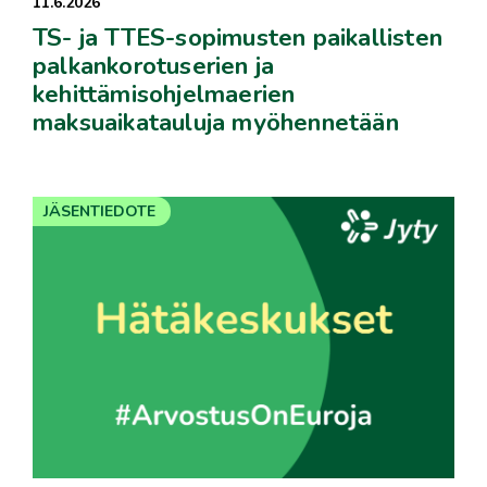
11.6.2026
TS- ja TTES-sopimusten paikallisten
palkankorotuserien ja
kehittämisohjelmaerien
maksuaikatauluja myöhennetään
JÄSENTIEDOTE