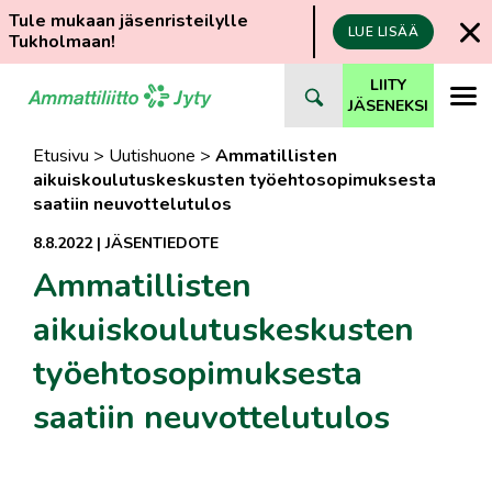
Tule mukaan jäsenristeilylle
LUE LISÄÄ
Tukholmaan!
Siirry
LIITY
suoraan
JÄSENEKSI
sisältöön
Etusivu
>
Uutishuone
>
Ammatillisten
aikuiskoulutuskeskusten työehtosopimuksesta
saatiin neuvottelutulos
8.8.2022
|
JÄSENTIEDOTE
Ammatillisten
aikuiskoulutuskeskusten
työehtosopimuksesta
saatiin neuvottelutulos