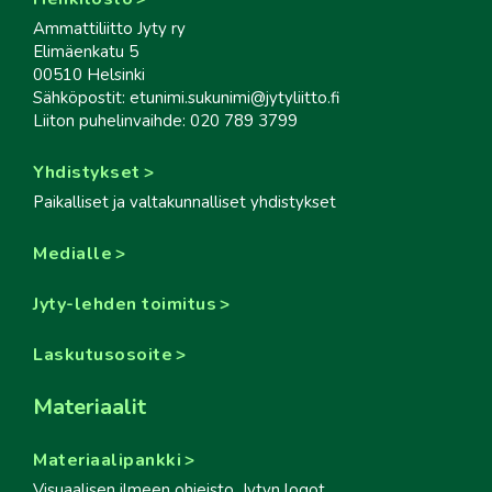
Ammattiliitto Jyty ry
Elimäenkatu 5
00510 Helsinki
Sähköpostit: etunimi.sukunimi@jytyliitto.fi
Liiton puhelinvaihde: 020 789 3799
Yhdistykset
Paikalliset ja valtakunnalliset yhdistykset
Medialle
Jyty-lehden toimitus
Laskutusosoite
Materiaalit
Materiaalipankki
Visuaalisen ilmeen ohjeisto, Jytyn logot,