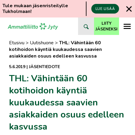
Tule mukaan jäsenristeilylle
LUE LISÄÄ
Tukholmaan!
Siirry
LIITY
suoraan
JÄSENEKSI
sisältöön
Etusivu
>
Uutishuone
>
THL: Vähintään 60
kotihoidon käyntiä kuukaudessa saavien
asiakkaiden osuus edelleen kasvussa
5.6.2019
|
JÄSENTIEDOTE
THL: Vähintään 60
kotihoidon käyntiä
kuukaudessa saavien
asiakkaiden osuus edelleen
kasvussa