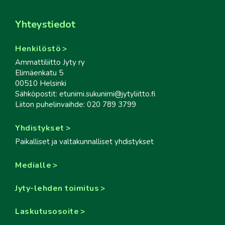
Yhteystiedot
Henkilöstö
Ammattiliitto Jyty ry
Elimäenkatu 5
00510 Helsinki
Sähköpostit: etunimi.sukunimi@jytyliitto.fi
Liiton puhelinvaihde: 020 789 3799
Yhdistykset
Paikalliset ja valtakunnalliset yhdistykset
Medialle
Jyty-lehden toimitus
Laskutusosoite