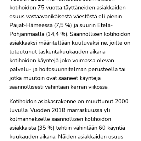
kotihoidon 75 vuotta täyttäneiden asiakkaiden
osuus vastaavanikäisestä väestöstä oli pienin
Päijät-Hämeessä (7,5 %) ja suurin Etelä-
Pohjanmaalla (14,4 %). Säännöllisen kotihoidon
asiakkaaksi määritellään kuuluvaksi ne, joille on
toteutunut laskentakuukauden aikana
kotihoidon käyntejä joko voimassa olevan
palvelu- ja hoitosuunnitelman perusteella tai
jotka muutoin ovat saaneet käyntejä
säännöllisesti vähintään kerran viikossa.
Kotihoidon asiakasrakenne on muuttunut 2000-
luvulla. Vuoden 2018 marraskuussa yli
kolmannekselle säännöllisen kotihoidon
asiakkaista (35 %) tehtiin vähintään 60 käyntiä
kuukauden aikana. Näiden asiakkaiden osuus