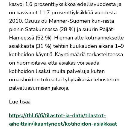
kasvoi 1,6 prosenttiyksikköä edellisvuodesta ja
on kasvanut 11,7 prosenttiyksikköä vuodesta
2010. Osuus oli Manner-Suomen kun-nista
pienin Satakunnassa (28 %) ja suurin Päijät-
Hämeessä (52 %). Hieman alle kolmannekselle
asiakkaista (31 %) tehtiin kuukauden aikana 1–9
kotihoidon käyntiä. Käyntimääriä tarkasteltaessa
on huomioitava, että asiakas voi saada
kotihoidon lisäksi muita palveluja kuten
omaishoidon tukea tai lyhytaikaisia tehostetun
palveluasumisen jaksoja.
Lue lisää:
https://thl.fi/fi/tilastot-ja-data/tilastot-
aiheittain/ikaantyneet/kotihoidon-asiakkaat