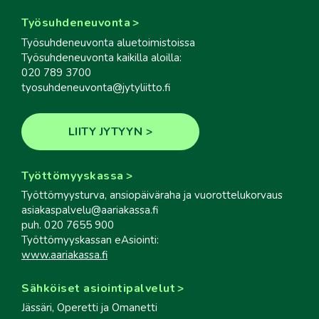
Työsuhdeneuvonta
Työsuhdeneuvonta aluetoimistoissa
Työsuhdeneuvonta kaikilla aloilla:
020 789 3700
tyosuhdeneuvonta@jytyliitto.fi
LIITY JYTYYN
Työttömyyskassa
Työttömyysturva, ansiopäiväraha ja vuorottelukorvaus
asiakaspalvelu@aariakassa.fi
puh. 020 7655 900
Työttömyyskassan eAsiointi:
www.aariakassa.fi
Sähköiset asiointipalvelut
Jässäri, Operetti ja Omanetti