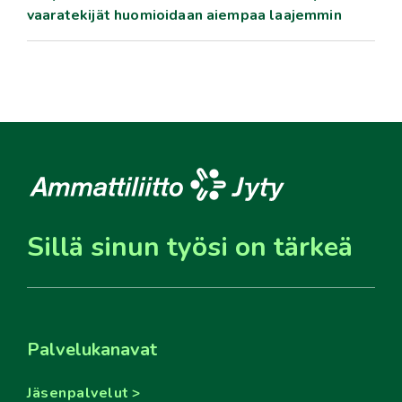
vaaratekijät huomioidaan aiempaa laajemmin
Sillä sinun työsi on tärkeä
Palvelukanavat
Jäsenpalvelut