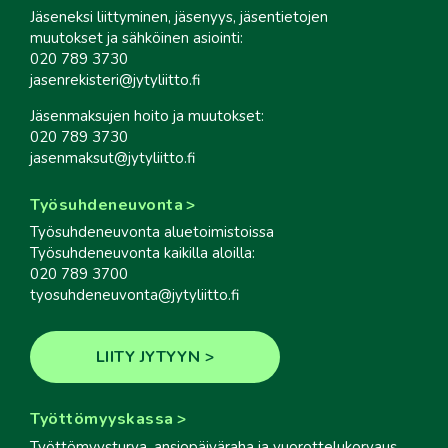
Jäseneksi liittyminen, jäsenyys, jäsentietojen
muutokset ja sähköinen asiointi:
020 789 3730
jasenrekisteri@jytyliitto.fi
Jäsenmaksujen hoito ja muutokset:
020 789 3730
jasenmaksut@jytyliitto.fi
Työsuhdeneuvonta
Työsuhdeneuvonta aluetoimistoissa
Työsuhdeneuvonta kaikilla aloilla:
020 789 3700
tyosuhdeneuvonta@jytyliitto.fi
LIITY JYTYYN
Työttömyyskassa
Työttömyysturva, ansiopäiväraha ja vuorottelukorvaus