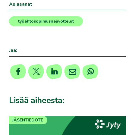
Asiasanat
työehtosopimusneuvottelut
Jaa:
Lisää aiheesta:
JÄSENTIEDOTE