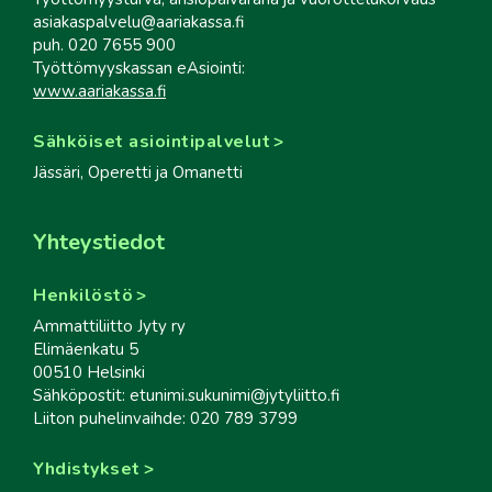
asiakaspalvelu@aariakassa.fi
puh. 020 7655 900
Työttömyyskassan eAsiointi:
www.aariakassa.fi
Sähköiset asiointipalvelut
Jässäri, Operetti ja Omanetti
Yhteystiedot
Henkilöstö
Ammattiliitto Jyty ry
Elimäenkatu 5
00510 Helsinki
Sähköpostit: etunimi.sukunimi@jytyliitto.fi
Liiton puhelinvaihde: 020 789 3799
Yhdistykset