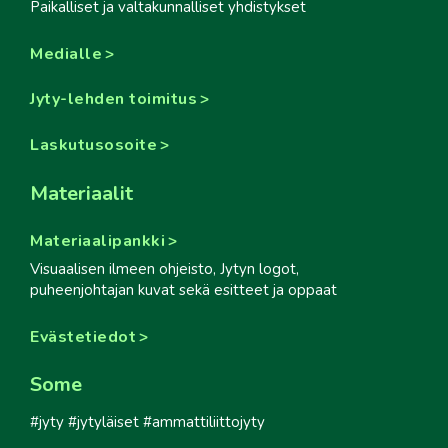
Paikalliset ja valtakunnalliset yhdistykset
Medialle
Jyty-lehden toimitus
Laskutusosoite
Materiaalit
Materiaalipankki
Visuaalisen ilmeen ohjeisto, Jytyn logot,
puheenjohtajan kuvat sekä esitteet ja oppaat
Evästetiedot
Some
#jyty #jytyläiset #ammattiliittojyty