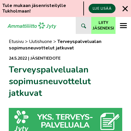
Tule mukaan jäsenristeilylle
LUE LISÄÄ
Tukholmaan!
Siirry
LIITY
suoraan
JÄSENEKSI
sisältöön
Etusivu
>
Uutishuone
>
Terveyspalvelualan
sopimusneuvottelut jatkuvat
24.5.2022
|
JÄSENTIEDOTE
Terveyspalvelualan
sopimusneuvottelut
jatkuvat