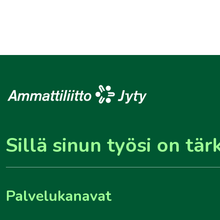
Sillä sinun työsi on tär
Palvelukanavat