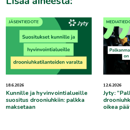
Lisää aiheesta:
JÄSENTIEDOTE
MEDIATIED
18.6.2026
12.6.2026
Kunnille ja hyvinvointialueille
Jyty: ”Pa
suositus drooniuhkiin: palkka
drooniuhk
maksetaan
oikea pää