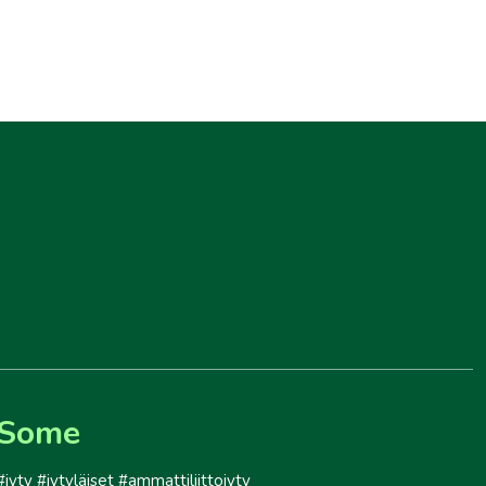
Some
#jyty #jytyläiset #ammattiliittojyty