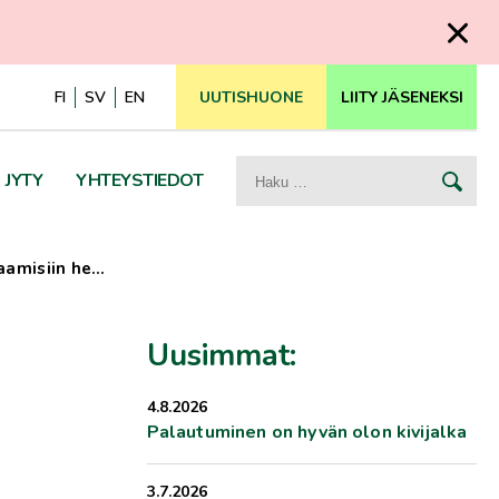
FI
SV
EN
UUTISHUONE
LIITY JÄSENEKSI
Haku:
JYTY
YHTEYSTIEDOT
aamisiin he…
Uusimmat:
4.8.2026
Palautuminen on hyvän olon kivijalka
3.7.2026