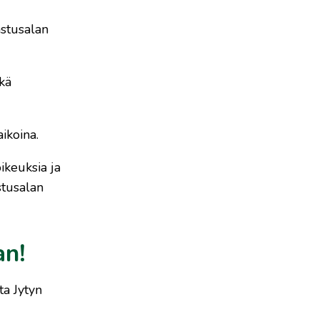
astusalan
ekä
ikoina.
ikeuksia ja
stusalan
an!
ta Jytyn