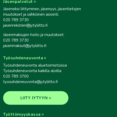
Jäsenpalvelut
Jäseneksi liittyminen, jäsenyys, jäsentietojen
muutokset ja sähköinen asiointi:
020 789 3730
jasenrekisteri@jytyliitto.fi
Jäsenmaksujen hoito ja muutokset:
020 789 3730
jasenmaksut@jytyliitto.fi
Työsuhdeneuvonta
Työsuhdeneuvonta aluetoimistoissa
Työsuhdeneuvonta kaikilla aloilla:
020 789 3700
tyosuhdeneuvonta@jytyliitto.fi
LIITY JYTYYN
Työttömyyskassa