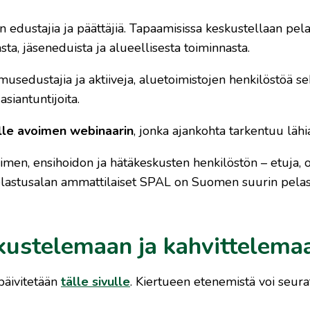
en edustajia ja päättäjiä. Tapaamisissa keskustellaan pel
ta, jäseneduista ja alueellisesta toiminnasta.
musedustajia ja aktiiveja, aluetoimistojen henkilöstöä s
iantuntijoita.
ille avoimen webinaarin
, jonka ajankohta tarkentuu lähia
imen, ensihoidon ja hätäkeskusten henkilöstön – etuja, o
pelastusalan ammattilaiset SPAL on Suomen suurin pela
kustelemaan ja kahvittelema
päivitetään
tälle sivulle
. Kiertueen etenemistä voi seura