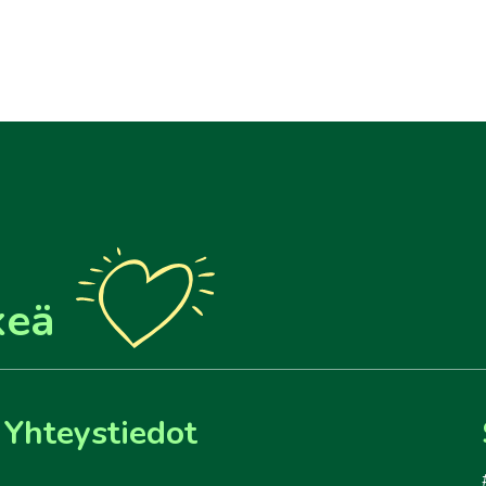
keä
Yhteystiedot