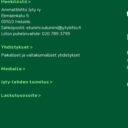
Henkilöstö
Ammattiliitto Jyty ry
Elimäenkatu 5
00510 Helsinki
Sähköpostit: etunimi.sukunimi@jytyliitto.fi
Liiton puhelinvaihde: 020 789 3799
Yhdistykset
Paikalliset ja valtakunnalliset yhdistykset
Medialle
Jyty-lehden toimitus
Laskutusosoite