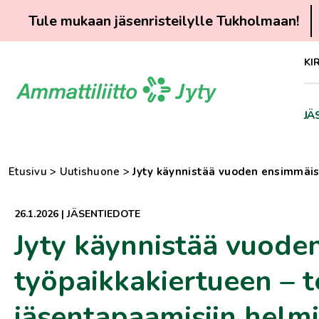
Tule mukaan jäsenristeilylle Tukholmaan!
Siirry
KI
suoraan
sisältöön
JÄ
Etusivu
>
Uutishuone
>
Jyty käynnistää vuoden ensimmäis
26.1.2026
|
JÄSENTIEDOTE
Jyty käynnistää vuode
työpaikkakiertueen – t
jäsentapaamisiin helm