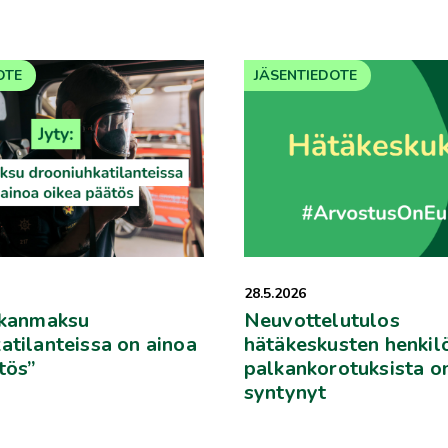
OTE
JÄSENTIEDOTE
28.5.2026
lkanmaksu
Neuvottelutulos
atilanteissa on ainoa
hätäkeskusten henkil
tös”
palkankorotuksista o
syntynyt