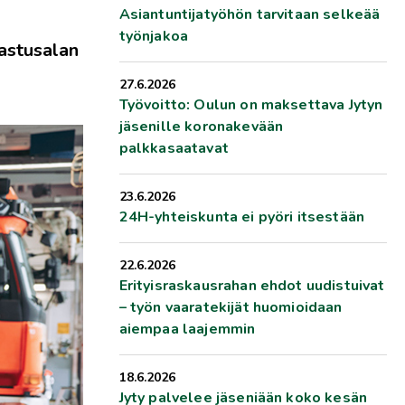
Asiantuntijatyöhön tarvitaan selkeää
työnjakoa
lastusalan
27.6.2026
Työvoitto: Oulun on maksettava Jytyn
jäsenille koronakevään
palkkasaatavat
23.6.2026
24H-yhteiskunta ei pyöri itsestään
22.6.2026
Erityisraskausrahan ehdot uudistuivat
– työn vaaratekijät huomioidaan
aiempaa laajemmin
18.6.2026
Jyty palvelee jäseniään koko kesän