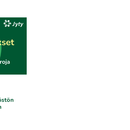
östön
n