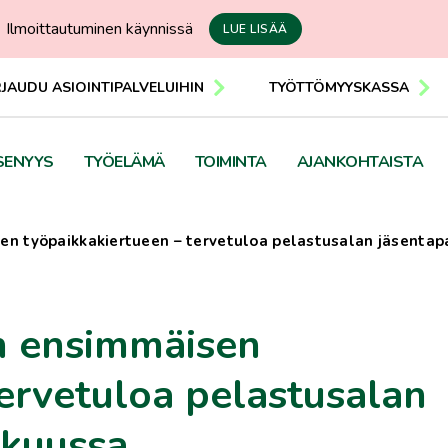
Ilmoittautuminen käynnissä
LUE LISÄÄ
RJAUDU ASIOINTIPALVELUIHIN
TYÖTTÖMYYSKASSA
SENYYS
TYÖELÄMÄ
TOIMINTA
AJANKOHTAISTA
en työpaikkakiertueen – tervetuloa pelastusalan jäsentap
n ensimmäisen
ervetuloa pelastusalan
ikuussa