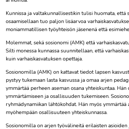
Kunnissa ja valtakunnallisestikin tulisi huomata, ett
osaamisellaan tuo paljon lisäarvoa varhaiskasvatuksen
moniammatillisen työyhteisön jäsenenä että esimiehe
Molemmat, sekä sosionomi (AMK) että varhaiskasvatu
Silti monessa kunnassa suunnitellaan, että varhaisk
kuin varhaiskasvatuksen opettaja.
Sosionomilla (AMK) on kattavat tiedot lapsen kasvust
pystyy tukemaan lasta kasvussa ja omaa arjen pedagog
ymmärtää perheen aseman osana yhteiskuntaa. Hän on
ymmärtämiseen ja osallisuuden tukemiseen. Sosionom
ryhmädynamiikan lähtökohdat. Hän myös ymmärtää aikai
myöhempään osallisuuteen yhteiskunnassa.
Sosionomilla on arjen työvälineitä erilaisten asioide