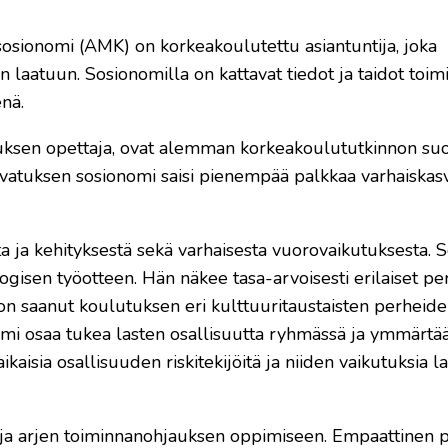
ä sosionomi (AMK) on korkeakoulutettu asiantuntija, joka
 laatuun. Sosionomilla on kattavat tiedot ja taidot toim
nä.
ksen opettaja, ovat alemman korkeakoulututkinnon suor
asvatuksen sosionomi saisi pienempää palkkaa varhaiskas
a ja kehityksestä sekä varhaisesta vuorovaikutuksesta. 
isen työotteen. Hän näkee tasa-arvoisesti erilaiset pe
 saanut koulutuksen eri kulttuuritaustaisten perheid
i osaa tukea lasten osallisuutta ryhmässä ja ymmärtä
sia osallisuuden riskitekijöitä ja niiden vaikutuksia l
n ja arjen toiminnanohjauksen oppimiseen. Empaattinen p