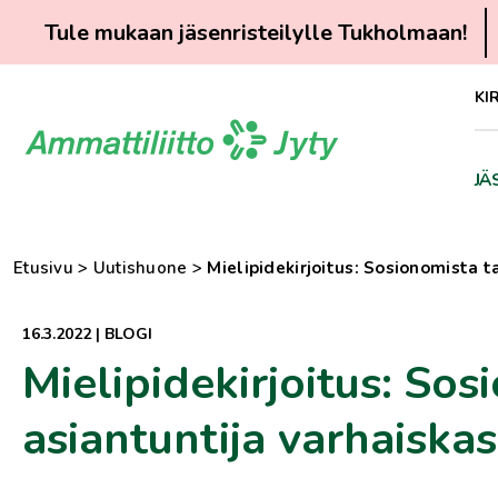
Tule mukaan jäsenristeilylle Tukholmaan!
Siirry
KI
suoraan
sisältöön
JÄ
Etusivu
>
Uutishuone
>
Mielipidekirjoitus: Sosionomista 
16.3.2022
|
BLOGI
Mielipidekirjoitus: So
asiantuntija varhaiska