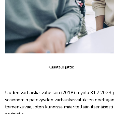
Kuuntele
juttu
:
​Uuden varhaiskasvatuslain (2018) myötä 31.7.2023 j
sosionomin pätevyyden varhaiskasvatuksen opettajan 
toimenkuvaa, joten kunnissa määritellään itsenäises
arviointia.