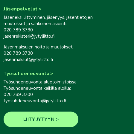
Jäsenpalvelut
Jäseneksi liittyminen, jäsenyys, jäsentietojen
muutokset ja sähköinen asiointi:
020 789 3730
jasenrekisteri@jytyliitto.fi
Jäsenmaksujen hoito ja muutokset:
020 789 3730
jasenmaksut@jytyliitto.fi
Työsuhdeneuvonta
Työsuhdeneuvonta aluetoimistoissa
Työsuhdeneuvonta kaikilla aloilla:
020 789 3700
tyosuhdeneuvonta@jytyliitto.fi
LIITY JYTYYN