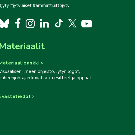
#jyty #jytyläiset #ammattiliittojyty
Materiaalit
Materiaalipankki
Visuaalisen ilmeen ohjeisto, Jytyn logot,
puheenjohtajan kuvat sekä esitteet ja oppaat
Evästetiedot