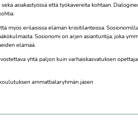
sekä asiakastyössä että työkavereita kohtaan. Dialogine
ohtia.
tä myös erilaisissa elämän kriisitilanteissa. Sosionomill
 näkökulmasta. Sosionomi on arjen asiantuntija, joka ym
rheiden elämää.
vostettava yhtä paljon kuin varhaiskasvatuksen opettaja
a koulutuksen ammattialaryhmän jäsen