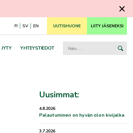
FI
SV
EN
UUTISHUONE
LIITY JÄSENEKSI
Haku:
JYTY
YHTEYSTIEDOT
Uusimmat:
4.8.2026
Palautuminen on hyvän olon kivijalka
3.7.2026