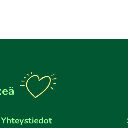
keä
Yhteystiedot