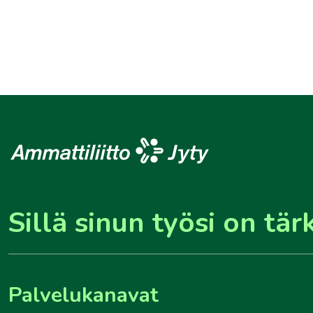
Sillä sinun työsi on tär
Palvelukanavat