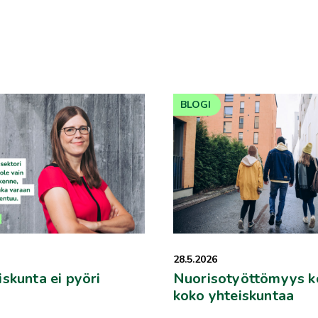
BLOGI
28.5.2026
skunta ei pyöri
Nuorisotyöttömyys k
koko yhteiskuntaa