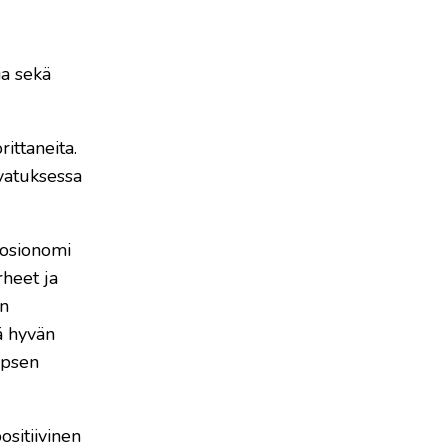
ia sekä
ittaneita.
vatuksessa
Sosionomi
rheet ja
en
ä hyvän
apsen
ositiivinen