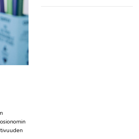
en
sosionomin
ativuuden