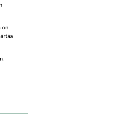
n
a on
märtää
n.