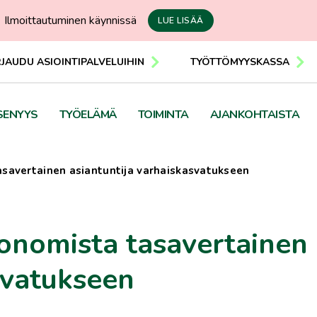
Ilmoittautuminen käynnissä
LUE LISÄÄ
RJAUDU ASIOINTIPALVELUIHIN
TYÖTTÖMYYSKASSA
SENYYS
TYÖELÄMÄ
TOIMINTA
AJANKOHTAISTA
tasavertainen asiantuntija varhaiskasvatukseen
sionomista tasavertainen
svatukseen