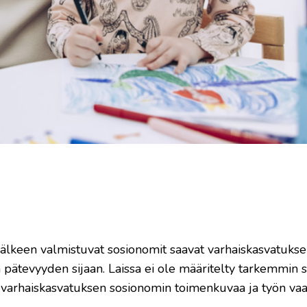
älkeen valmistuvat sosionomit saavat varhaiskasvatuks
pätevyyden sijaan. Laissa ei ole määritelty tarkemmin 
ti varhaiskasvatuksen sosionomin toimenkuvaa ja työn va