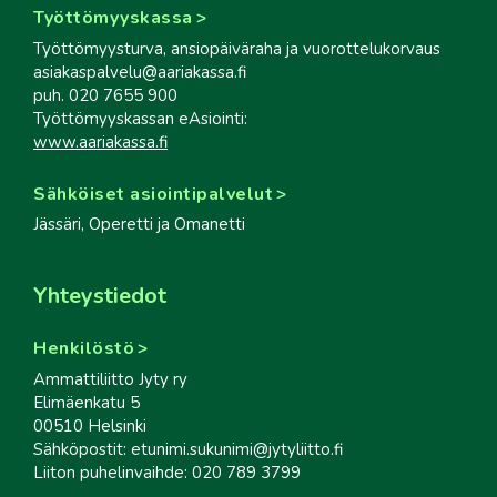
Työttömyyskassa
Työttömyysturva, ansiopäiväraha ja vuorottelukorvaus
asiakaspalvelu@aariakassa.fi
puh. 020 7655 900
Työttömyyskassan eAsiointi:
www.aariakassa.fi
Sähköiset asiointipalvelut
Jässäri, Operetti ja Omanetti
Yhteystiedot
Henkilöstö
Ammattiliitto Jyty ry
Elimäenkatu 5
00510 Helsinki
Sähköpostit: etunimi.sukunimi@jytyliitto.fi
Liiton puhelinvaihde: 020 789 3799