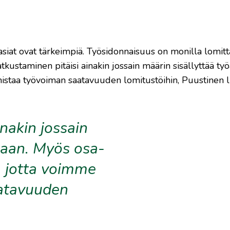
 asiat ovat tärkeimpiä. Työsidonnaisuus on monilla lomitta
ustaminen pitäisi ainakin jossain määrin sisällyttää työ
mistaa työvoiman saatavuuden lomitustöihin, Puustinen li
nakin jossain
kaan. Myös osa-
a, jotta voimme
atavuuden