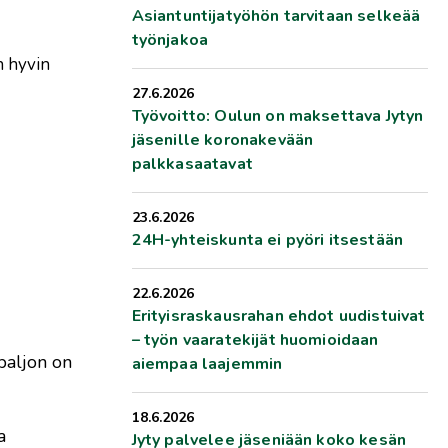
Asiantuntijatyöhön tarvitaan selkeää
työnjakoa
n hyvin
27.6.2026
Työvoitto: Oulun on maksettava Jytyn
jäsenille koronakevään
palkkasaatavat
23.6.2026
24H-yhteiskunta ei pyöri itsestään
22.6.2026
Erityisraskausrahan ehdot uudistuivat
– työn vaaratekijät huomioidaan
paljon on
aiempaa laajemmin
18.6.2026
a
Jyty palvelee jäseniään koko kesän