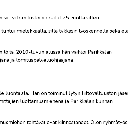
irtyi lomitustöihin reilut 25 vuotta sitten.
tuntui mielekkäältä, sillä tykkäsin työskennellä sekä elä
 töitä. 2010-luvun alussa hän vaihtoi Parikkalan
ajana ja lomituspalveluohjaajana.
e luontaista. Hän on toiminut Jytyn liittovaltuuston jäs
mittajien luottamusmiehenä ja Parikkalan kunnan
tamusmiehen tehtävät ovat kiinnostaneet. Olen ryhmätyösk