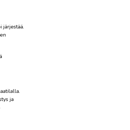
järjestää.
jen
ä
atilalla.
tys ja
a