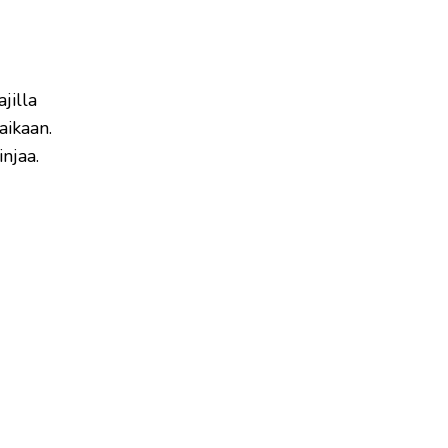
jilla
aikaan.
njaa.