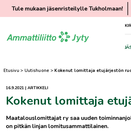
Tule mukaan jäsenristeilylle Tukholmaan!
Siirry
KI
suoraan
sisältöön
JÄ
Etusivu
>
Uutishuone
>
Kokenut lomittaja etujärjestön ruo
16.9.2021
|
ARTIKKELI
Kokenut lomittaja etujä
Maatalouslomittajat ry saa uuden toiminnanj
on pitkän linjan lomitusammattilainen.