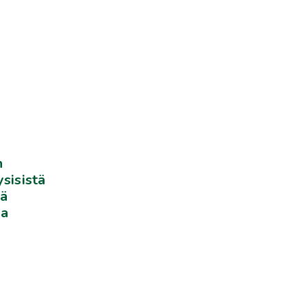
n
sisistä
ää
oa