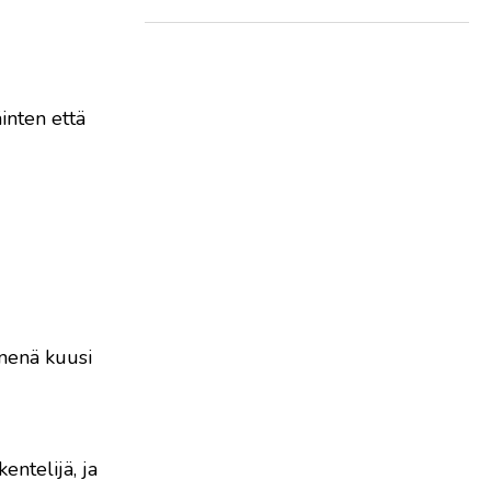
inten että
enenä kuusi
entelijä, ja