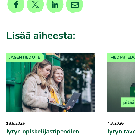
Lisää aiheesta:
JÄSENTIEDOTE
MEDIATIED
18.5.2026
4.3.2026
Jytyn opiskelijastipendien
Jytyn tav