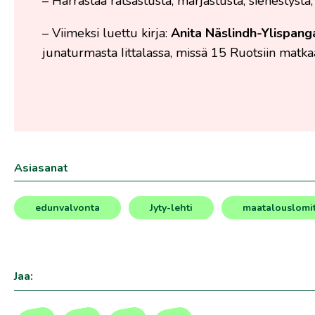
– Harrastaa ratsastusta, marjastusta, sienestystä,
– Viimeksi luettu kirja:
Anita Näslindh-Ylispang
junaturmasta Iittalassa, missä 15 Ruotsiin matka
Asiasanat
edunvalvonta
Jyty-lehti
maatalouslomi
,
,
Jaa: