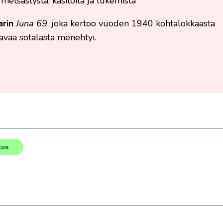
 metsästystä, käsitöitä ja lukemista
arin
Juna 69
, joka kertoo vuoden 1940 kohtalokkaasta
avaa sotalasta menehtyi.
tus