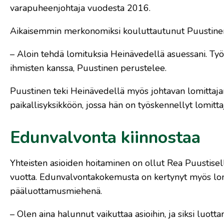
varapuheenjohtaja vuodesta 2016.
Aikaisemmin merkonomiksi kouluttautunut Puustinen si
– Aloin tehdä lomituksia Heinävedellä asuessani. Työ 
ihmisten kanssa, Puustinen perustelee.
Puustinen teki Heinävedellä myös johtavan lomittajan
paikallisyksikköön, jossa hän on työskennellyt lomitt
Edunvalvonta kiinnostaa
Yhteisten asioiden hoitaminen on ollut Rea Puustisell
vuotta. Edunvalvontakokemusta on kertynyt myös lo
pääluottamusmiehenä.
– Olen aina halunnut vaikuttaa asioihin, ja siksi luot