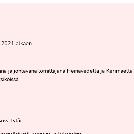
9.2021 alkaen
na ja johtavana lomittajana Heinävedellä ja Kerimäellä
siköissä
uva tytär