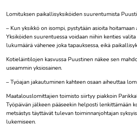
Lomituksen paikallisyksiköiden suurentumista Puus
– Kun yksikkö on isompi, pystytään asioita hoitamaa
Yksiköiden suurentuessa voidaan niihin kenties valita
lukumäärä vähenee joka tapauksessa, eikä paikallisy
Kotieläintilojen kasvussa Puustinen näkee sen mahdoll
useammin yksiosainen.
– Työajan jakautuminen kahteen osaan aiheuttaa lomit
Maatalouslomittajien toimisto siirtyy piakkoin Parikk
Työpäivän jälkeen pääseekin helposti lenkittämään ko
metsästys täyttävät tulevan toiminnanjohtajan syksyist
lukemiseen.