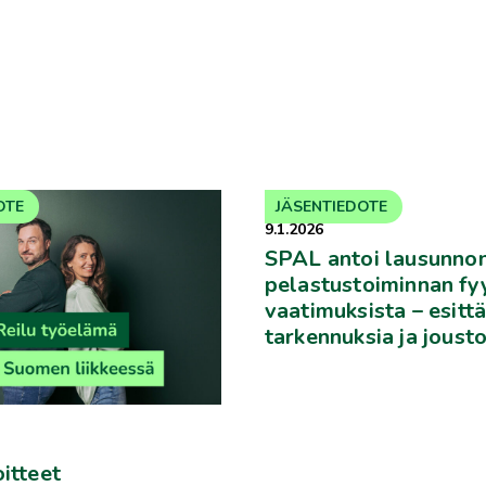
OTE
JÄSENTIEDOTE
9.1.2026
SPAL antoi lausunno
pelastustoiminnan fyy
vaatimuksista – esitt
tarkennuksia ja joust
oitteet