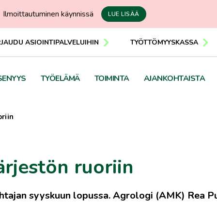
Ilmoittautuminen käynnissä
LUE LISÄÄ
RJAUDU ASIOINTIPALVELUIHIN
TYÖTTÖMYYSKASSA
SENYYS
TYÖELÄMÄ
TOIMINTA
AJANKOHTAISTA
riin
rjestön ruoriin
ohtajan syyskuun lopussa. Agrologi (AMK) Rea P