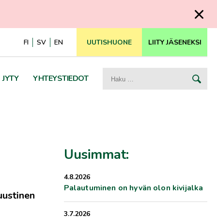
FI
SV
EN
UUTISHUONE
LIITY JÄSENEKSI
Haku:
JYTY
YHTEYSTIEDOT
Uusimmat:
4.8.2026
Palautuminen on hyvän olon kivijalka
uustinen
3.7.2026