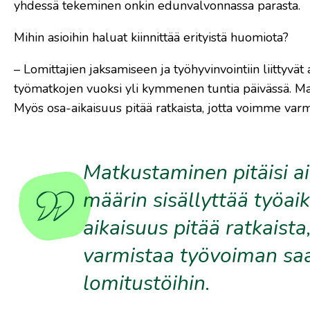
yhdessä tekeminen onkin edunvalvonnassa parasta.
Mihin asioihin haluat kiinnittää erityistä huomiota?
– Lomittajien jaksamiseen ja työhyvinvointiin liittyvät
työmatkojen vuoksi yli kymmenen tuntia päivässä. Matk
Myös osa-aikaisuus pitää ratkaista, jotta voimme var
Matkustaminen pitäisi ai
määrin sisällyttää työai
aikaisuus pitää ratkaist
varmistaa työvoiman sa
lomitustöihin.