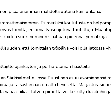
tinen pitää enemmän mahdollisuutena kuin uhkana.
n ammattimaisemmin. Esimerkiksi koulutusta on helpompi 
 myös lomittajien omia työsuojeluvaltuutettuja. Maatilo
ksiköiden suureneminen sinällään pidennä työmatkoja.
isuuden, että lomittajan työpäivä voisi olla jatkossa yh
tajille ajankäytön ja perhe-elämän haasteita.
alan Särkisalmelle, jossa Puustinen asuu avomiehensä ma
iraa ja ratsastamaan omalla hevosella. Marjastus, sienes
ä vapaa-aikaa. Talven pimeillä voi keskittyä käsitöihin j