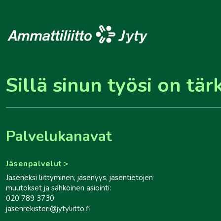
Sillä sinun työsi on tär
Palvelukanavat
Jäsenpalvelut
Jäseneksi liittyminen, jäsenyys, jäsentietojen
muutokset ja sähköinen asiointi:
020 789 3730
jasenrekisteri@jytyliitto.fi