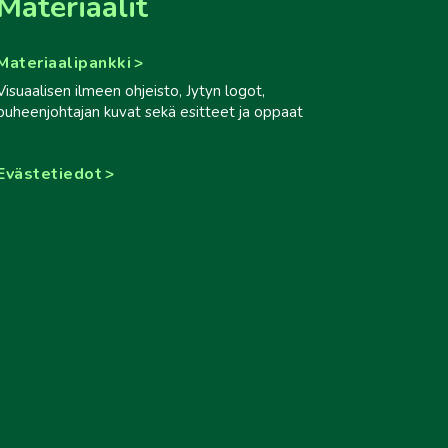
Materiaalit
Materiaalipankki
Visuaalisen ilmeen ohjeisto, Jytyn logot,
puheenjohtajan kuvat sekä esitteet ja oppaat
Evästetiedot