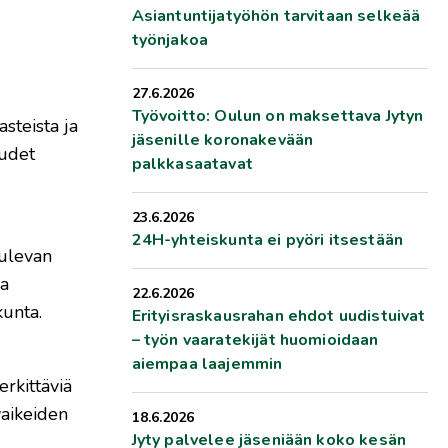
Asiantuntijatyöhön tarvitaan selkeää
työnjakoa
27.6.2026
Työvoitto: Oulun on maksettava Jytyn
steista ja
jäsenille koronakevään
uudet
palkkasaatavat
23.6.2026
24H-yhteiskunta ei pyöri itsestään
tulevan
ia
22.6.2026
kunta.
Erityisraskausrahan ehdot uudistuivat
– työn vaaratekijät huomioidaan
aiempaa laajemmin
rkittäviä
vaikeiden
18.6.2026
Jyty palvelee jäseniään koko kesän