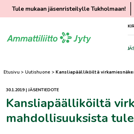
Tule mukaan jäsenristeilylle Tukholmaan!
Siirry
KI
suoraan
sisältöön
JÄ
Etusivu
>
Uutishuone
>
Kansliapäälliköiltä virkamiesnäk
30.1.2019
|
JÄSENTIEDOTE
Kansliapäälliköiltä v
mahdollisuuksista tule