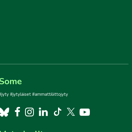
Some
#jyty #jytyläiset #ammattiliittojyty