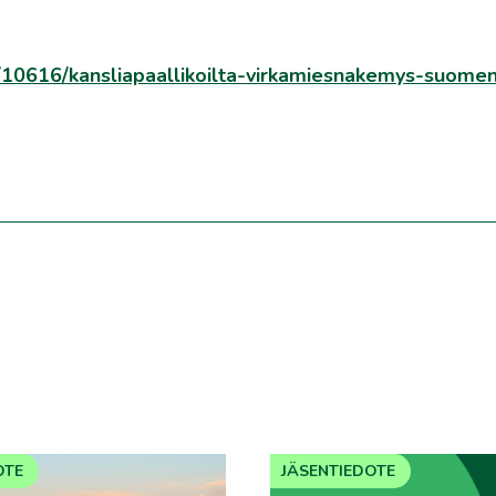
her/10616/kansliapaallikoilta-virkamiesnakemys-suome
OTE
JÄSENTIEDOTE