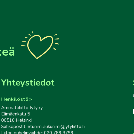
keä
Yhteystiedot
Henkilöstö
Ammattiliitto Jyty ry
Elimäenkatu 5
00510 Helsinki
Sähköpostit: etunimi.sukunimi@jytyliitto.fi
Liiton puhelinvaihde: 020 789 3799