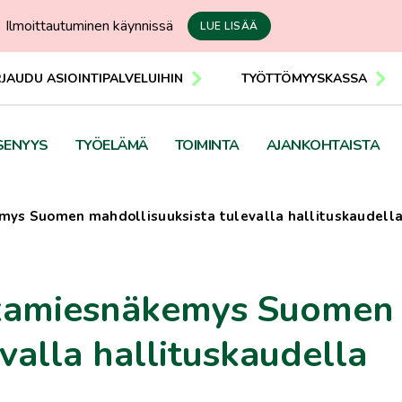
Ilmoittautuminen käynnissä
LUE LISÄÄ
RJAUDU ASIOINTIPALVELUIHIN
TYÖTTÖMYYSKASSA
SENYYS
TYÖELÄMÄ
TOIMINTA
AJANKOHTAISTA
emys Suomen mahdollisuuksista tulevalla hallituskaudell
irkamiesnäkemys Suomen
valla hallituskaudella