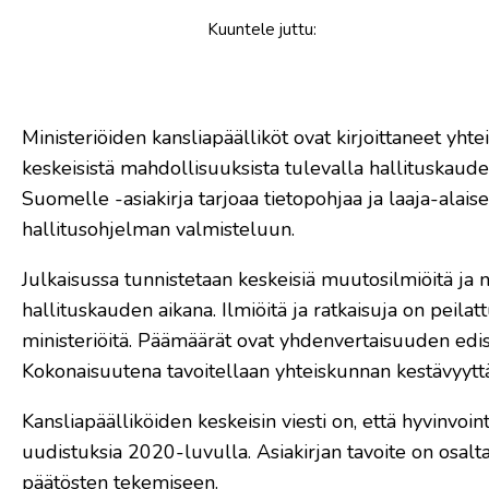
Kuuntele
juttu
:
Ministeriöiden kansliapäälliköt ovat kirjoittaneet y
keskeisistä mahdollisuuksista tulevalla hallituskaud
Suomelle -asiakirja tarjoaa tietopohjaa ja laaja-ala
hallitusohjelman valmisteluun.
Julkaisussa tunnistetaan keskeisiä muutosilmiöitä ja 
hallituskauden aikana. Ilmiöitä ja ratkaisuja on peila
ministeriöitä. Päämäärät ovat yhdenvertaisuuden edis
Kokonaisuutena tavoitellaan yhteiskunnan kestävyyttä 
Kansliapäälliköiden keskeisin viesti on, että hyvinvo
uudistuksia 2020-luvulla. Asiakirjan tavoite on osalt
päätösten tekemiseen.