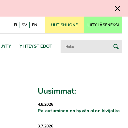
FI
SV
EN
UUTISHUONE
LIITY JÄSENEKSI
Haku:
JYTY
YHTEYSTIEDOT
a
Uusimmat:
4.8.2026
Palautuminen on hyvän olon kivijalka
3.7.2026