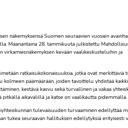
hteisen näkemyksensä Suomen seuraavien vuosien avainhaa
ella. Maanantaina 28. tammikuuta julkistettu Mahdollis
isen virkamiesnäkemyksen kevään vaalikeskusteluihin ja
nimetään ratkaisukokonaisuuksia, jotka ovat merkittäviä 
ttu kolmeen päämäärään, joiden tavoittelu yhdistää kaikk
täminen, kestävä kasvu sekä turvallinen ja vakaa yhteis
pitkällä aikavälillä ja katse on vaalikautta pidemmällä.
intiyhteiskunnan tulevaisuuden turvaaminen edellyttää me
aan tukea seuraavan hallituksen edellytyksiä erityisesti 