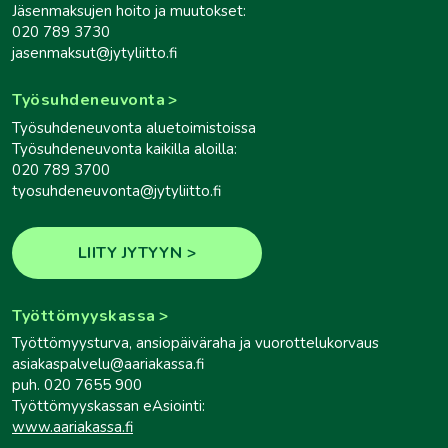
Jäsenmaksujen hoito ja muutokset:
020 789 3730
jasenmaksut@jytyliitto.fi
Työsuhdeneuvonta
Työsuhdeneuvonta aluetoimistoissa
Työsuhdeneuvonta kaikilla aloilla:
020 789 3700
tyosuhdeneuvonta@jytyliitto.fi
LIITY JYTYYN
Työttömyyskassa
Työttömyysturva, ansiopäiväraha ja vuorottelukorvaus
asiakaspalvelu@aariakassa.fi
puh. 020 7655 900
Työttömyyskassan eAsiointi:
www.aariakassa.fi