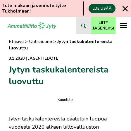
Tule mukaan jäsenristeilylle
LUE LISÄÄ
Tukholmaan!
Siirry
LIITY
suoraan
JÄSENEKSI
sisältöön
Etusivu
>
Uutishuone
>
Jytyn taskukalentereista
luovuttu
3.1.2020
|
JÄSENTIEDOTE
Jytyn taskukalentereista
luovuttu
Kuuntele
:
juttu
​Jytyn taskukalentereista päätettiin luopua
vuodesta 2020 alkaen liittovaltuuston