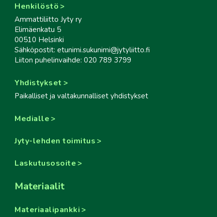
Henkilöstö
Ammattiliitto Jyty ry
Elimäenkatu 5
00510 Helsinki
Sähköpostit: etunimi.sukunimi@jytyliitto.fi
Liiton puhelinvaihde: 020 789 3799
Yhdistykset
Paikalliset ja valtakunnalliset yhdistykset
Medialle
Jyty-lehden toimitus
Laskutusosoite
Materiaalit
Materiaalipankki