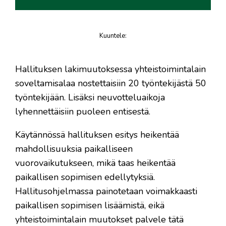
Kuuntele
:
juttu
Hallituksen lakimuutoksessa yhteistoimintalain
soveltamisalaa nostettaisiin 20 työntekijästä 50
työntekijään. Lisäksi neuvotteluaikoja
lyhennettäisiin puoleen entisestä.
Käytännössä hallituksen esitys heikentää
mahdollisuuksia paikalliseen
vuorovaikutukseen, mikä taas heikentää
paikallisen sopimisen edellytyksiä.
Hallitusohjelmassa painotetaan voimakkaasti
paikallisen sopimisen lisäämistä, eikä
yhteistoimintalain muutokset palvele tätä