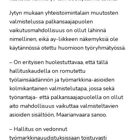
Jytyn mukaan yhteistoimintalain muutosten
valmistelussa palkansaajapuolen
vaikutusmahdollisuus on ollut lähinnä
nimellinen, eikä ay-liikkeen näkemyksiä ole
käytännössä otettu huomioon työryhmätyössä.
– On erityisen huolestuttavaa, että tällä
hallituskaudella on romutettu
työlainsäädännön ja työmarkkina-asioiden
kolmikantainen valmistelutapa, jossa sekä
työnantaja- että palkansaajapuolella on ollut
aito mahdollisuus vaikuttaa valmisteltavien
asioiden sisältöön, Maarianvaara sanoo.
– Hallitus on vedonnut
työmarkkinauudistuksissaan toistuvasti