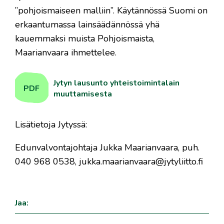
”pohjoismaiseen malliin”. Käytännössä Suomi on
erkaantumassa lainsäädännössä yhä
kauemmaksi muista Pohjoismaista,
Maarianvaara ihmettelee.
Jytyn lausunto yhteistoimintalain
PDF
muuttamisesta
Lisätietoja Jytyssä:
Edunvalvontajohtaja Jukka Maarianvaara, puh.
040 968 0538, jukka.maarianvaara@jytyliitto.fi
Jaa: