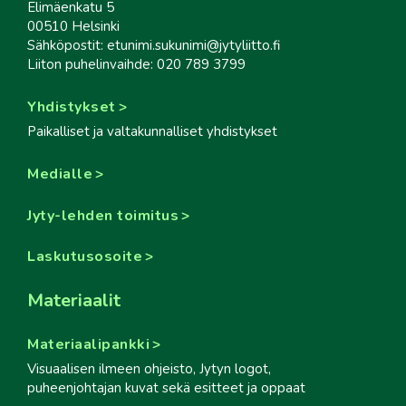
Elimäenkatu 5
00510 Helsinki
Sähköpostit: etunimi.sukunimi@jytyliitto.fi
Liiton puhelinvaihde: 020 789 3799
Yhdistykset
Paikalliset ja valtakunnalliset yhdistykset
Medialle
Jyty-lehden toimitus
Laskutusosoite
Materiaalit
Materiaalipankki
Visuaalisen ilmeen ohjeisto, Jytyn logot,
puheenjohtajan kuvat sekä esitteet ja oppaat