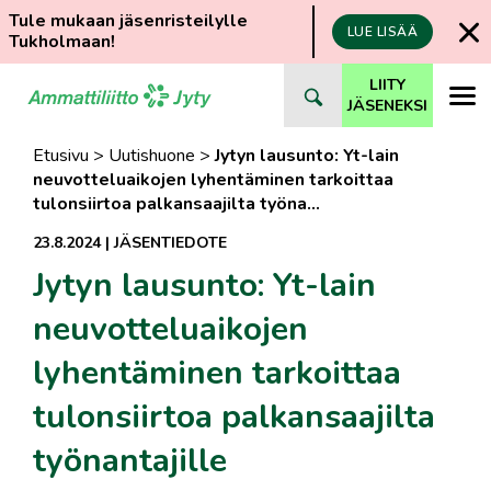
Tule mukaan jäsenristeilylle
LUE LISÄÄ
Tukholmaan!
Siirry
LIITY
suoraan
JÄSENEKSI
sisältöön
Etusivu
>
Uutishuone
>
Jytyn lausunto: Yt-lain
neuvotteluaikojen lyhentäminen tarkoittaa
tulonsiirtoa palkansaajilta työna…
23.8.2024
|
JÄSENTIEDOTE
Jytyn lausunto: Yt-lain
neuvotteluaikojen
lyhentäminen tarkoittaa
tulonsiirtoa palkansaajilta
työnantajille