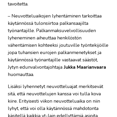
tavoitetta.
– Neuvotteluaikojen lyhentäminen tarkoittaa
käytännössä tulonsiirtoa palkansaajilta
työnantajille. Palkanmaksuvelvollisuuden
lyheneminen aiheuttaa henkilöstön
vähentämisen kohteeksi joutuville työntekijöille
jopa tuhansien eurojen palkanmenetykset ja
käytännössä työnantajille vastaavat säästöt,
Jytyn edunvalvontajohtaja
Jukka Maarianvaara
huomauttaa.
Lisäksi lyhennetyt neuvotteluajat merkitsevät
sitä, että neuvottelujen kanssa voi tulla kova
kiire. Erityisesti viikon neuvotteluaika on niin
lyhyt, että voi olla käytännössä mahdotonta
käsitellä kaikkia yt-lain edellyttämiä asioita.