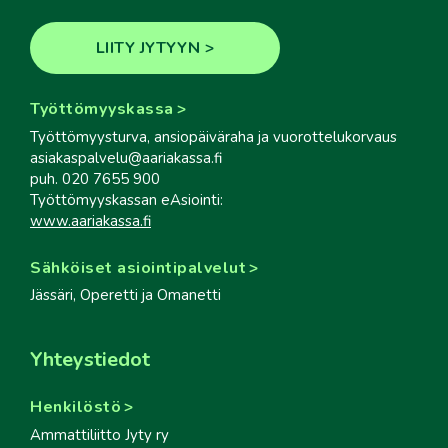
LIITY JYTYYN
Työttömyyskassa
Työttömyysturva, ansiopäiväraha ja vuorottelukorvaus
asiakaspalvelu@aariakassa.fi
puh. 020 7655 900
Työttömyyskassan eAsiointi:
www.aariakassa.fi
Sähköiset asiointipalvelut
Jässäri, Operetti ja Omanetti
Yhteystiedot
Henkilöstö
Ammattiliitto Jyty ry