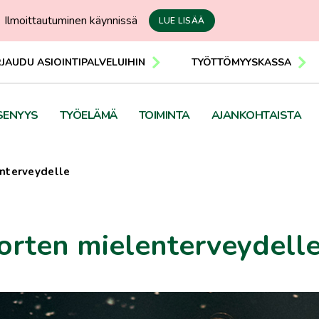
Ilmoittautuminen käynnissä
LUE LISÄÄ
RJAUDU ASIOINTIPALVELUIHIN
TYÖTTÖMYYSKASSA
SENYYS
TYÖELÄMÄ
TOIMINTA
AJANKOHTAISTA
enterveydelle
uorten mielenterveydell