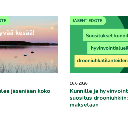
OTE
JÄSENTIEDOTE
18.6.2026
elee jäseniään koko
Kunnille ja hyvinvoint
suositus drooniuhkiin
maksetaan