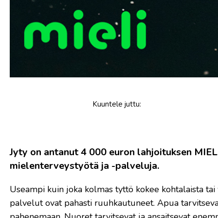
Kuuntele
juttu
:
Jyty on antanut 4 000 euron lahjoituksen MIELI
mielenterveystyötä ja -palveluja.
Useampi kuin joka kolmas tyttö kokee kohtalaista tai
palvelut ovat pahasti ruuhkautuneet. Apua tarvitseva
pahenemaan. Nuoret tarvitsevat ja ansaitsevat enem