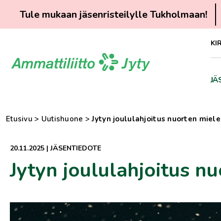
Tule mukaan jäsenristeilylle Tukholmaan!
Siirry
KI
suoraan
sisältöön
JÄ
Etusivu
>
Uutishuone
>
Jytyn joululahjoitus nuorten miel
20.11.2025
|
JÄSENTIEDOTE
Jytyn joululahjoitus n