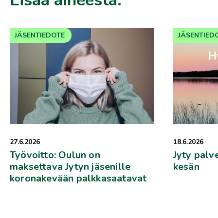
Lisää aiheesta:
JÄSENTIEDOTE
JÄSENTIED
27.6.2026
18.6.2026
Työvoitto: Oulun on
Jyty palv
maksettava Jytyn jäsenille
kesän
koronakevään palkkasaatavat