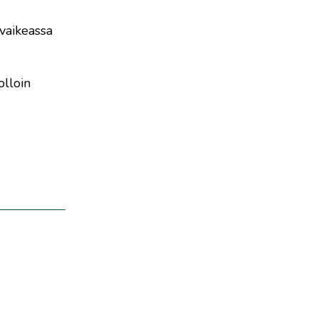
vaikeassa
olloin