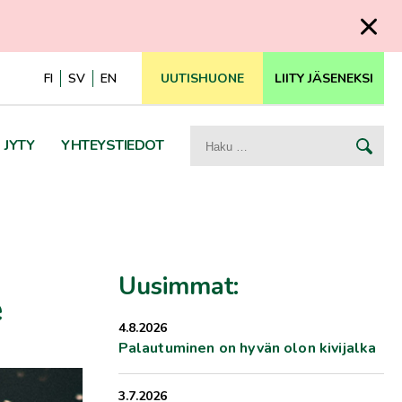
FI
SV
EN
UUTISHUONE
LIITY JÄSENEKSI
Haku:
JYTY
YHTEYSTIEDOT
Uusimmat:
e
4.8.2026
Palautuminen on hyvän olon kivijalka
3.7.2026