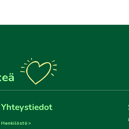
keä
Yhteystiedot
Henkilöstö