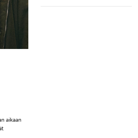
an aikaan
ät