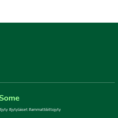
Some
#jyty #jytyläiset #ammattiliittojyty