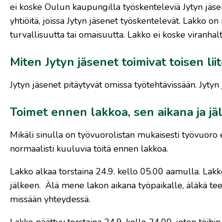
ei koske Oulun kaupungilla työskenteleviä Jytyn jä
yhtiöitä, joissa Jytyn jäsenet työskentelevät. Lakko on
turvallisuutta tai omaisuutta. Lakko ei koske viranhalti
Miten Jytyn jäsenet toimivat toisen li
Jytyn jäsenet pitäytyvät omissa työtehtävissään. Jytyn 
Toimet ennen lakkoa, sen aikana ja jä
Mikäli sinulla on työvuorolistan mukaisesti työvuoro 
normaalisti kuuluvia töitä ennen lakkoa.
Lakko alkaa torstaina 24.9. kello 05.00 aamulla. Lakk
jälkeen. Älä mene lakon aikana työpaikalle, äläkä tee
missään yhteydessä.
Lakko päättyy torstaina 24.9. kello 24.00, joten töi