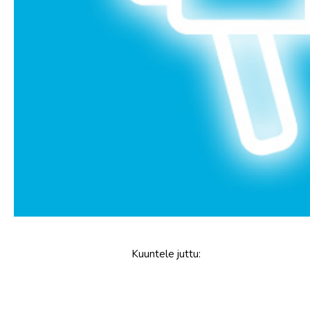
Kuuntele
juttu
: