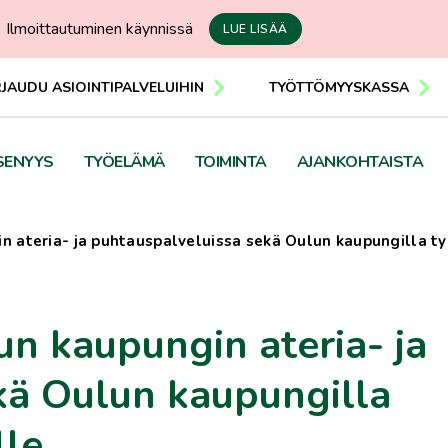
Ilmoittautuminen käynnissä
LUE LISÄÄ
RJAUDU ASIOINTIPALVELUIHIN
TYÖTTÖMYYSKASSA
SENYYS
TYÖELÄMÄ
TOIMINTA
AJANKOHTAISTA
in ateria- ja puhtauspalveluissa sekä Oulun kaupungilla t
un kaupungin ateria- ja
kä Oulun kaupungilla
lle