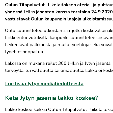
Oulun Tilapalvelut -liikelaitoksen ateria- ja puht
yhdessä JHL:n jäsenten kanssa torstaina 24.9.2020 
vastustavat Oulun kaupungin laajoja ulkoistamissuu
Oulu suunnittelee ulkoistamisia, jotka koskevat aina
Liikkeenluovutuksilla kaupunki suunnittelee siirtävän
heikentävät palkkausta ja muita työehtoja sekä voivat
työehtoshoppailua.
Lakossa on mukana reilut 300 JHL:n ja Jytyn jäsentä. 
terveyttä, turvallisuutta tai omaisuutta. Lakko ei koske
Lue lisää Jytyn mediatiedotteesta
Ketä Jytyn jäseniä lakko koskee?
Lakko koskee kaikkia Oulun Tilapalvelut -liikelaitoks