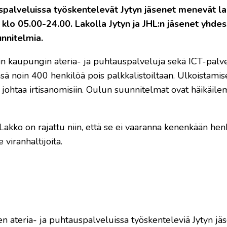
auspalveluissa työskentelevät Jytyn jäsenet menevät l
klo 05.00-24.00. Lakolla Jytyn ja JHL:n jäsenet yhde
nnitelmia.
kin kaupungin ateria- ja puhtauspalveluja sekä ICT-palve
sä noin 400 henkilöä pois palkkalistoiltaan. Ulkoistamis
 johtaa irtisanomisiin. Oulun suunnitelmat ovat häikäile
Lakko on rajattu niin, että se ei vaaranna kenenkään hen
 viranhaltijoita.
en ateria- ja puhtauspalveluissa työskenteleviä Jytyn jäs