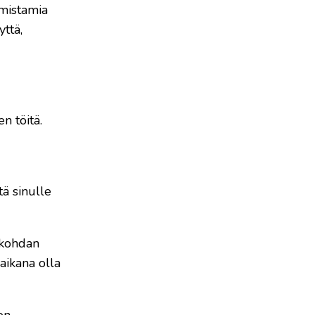
omistamia
yttä,
n töitä.
tä sinulle
ankohdan
aikana olla
on.