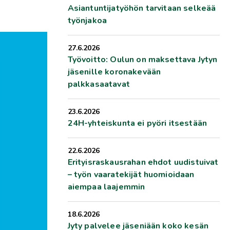
Asiantuntijatyöhön tarvitaan selkeää
työnjakoa
27.6.2026
Työvoitto: Oulun on maksettava Jytyn
jäsenille koronakevään
palkkasaatavat
23.6.2026
24H-yhteiskunta ei pyöri itsestään
22.6.2026
Erityisraskausrahan ehdot uudistuivat
– työn vaaratekijät huomioidaan
aiempaa laajemmin
18.6.2026
Jyty palvelee jäseniään koko kesän