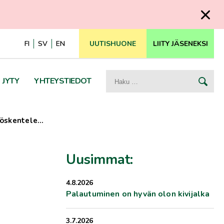
FI
SV
EN
UUTISHUONE
LIITY JÄSENEKSI
Haku:
JYTY
YHTEYSTIEDOT
yöskentele…
Uusimmat:
4.8.2026
Palautuminen on hyvän olon kivijalka
3.7.2026