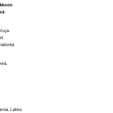
akkoon
ssä
luja.
et
mätöntä
keä,
eniä. Lakko