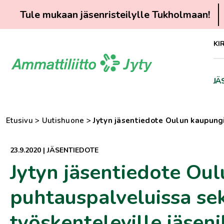
Tule mukaan jäsenristeilylle Tukholmaan!
Siirry
KI
suoraan
sisältöön
JÄ
Etusivu
>
Uutishuone
>
Jytyn jäsentiedote Oulun kaupung
23.9.2020
|
JÄSENTIEDOTE
Jytyn jäsentiedote Oul
puhtauspalveluissa se
työskenteleville jäseni