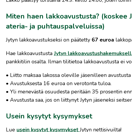
Miten haen lakkoavustusta? (koskee Jy
ateria- ja puhtauspalveluissa)
Jytyn lakkoavustukseksi on päätetty
67 euroa
lakkop
Hae lakkoavustusta
Jytyn lakkoavustushakemuksell
pankkitilin osalta. Ilman tilitietoa lakkoavustusta ei v
• Liitto maksaa lakossa oleville jäsenilleen avustusta
• Avustuksesta 16 euroa on verotonta tuloa.
• Yli menevästä osuudesta peritään 35 prosentin enna
• Avustusta saa, jos on liittynyt Jytyn jäseneksi seit
Usein kysytyt kysymykset
Lue
usein kysytyt kysymykset
Jytyn nettisivuilta!