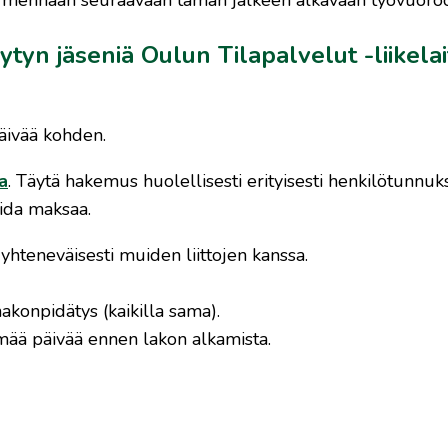
tyn jäseniä Oulun Tilapalvelut -liikela
äivää kohden.
a
. Täytä hakemus huolellisesti erityisesti henkilötunnuk
oida maksaa.
 yhteneväisesti muiden liittojen kanssa.
konpidätys (kaikilla sama).
semää päivää ennen lakon alkamista.