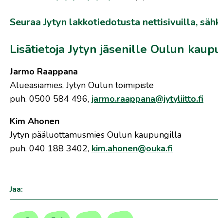
Seuraa Jytyn lakkotiedotusta nettisivuilla, sähk
Lisätietoja Jytyn jäsenille Oulun kaup
Jarmo Raappana
Alueasiamies, Jytyn Oulun toimipiste
puh. 0500 584 496,
jarmo.raappana@jytyliitto.fi
Kim Ahonen
Jytyn pääluottamusmies Oulun kaupungilla
puh. 040 188 3402,
kim.ahonen@ouka.fi
Jaa: