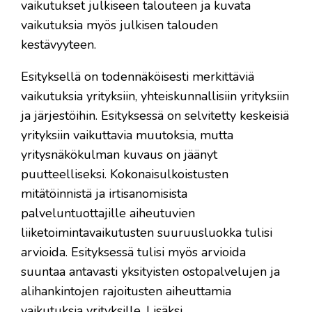
vaikutukset julkiseen talouteen ja kuvata
vaikutuksia myös julkisen talouden
kestävyyteen.
Esityksellä on todennäköisesti merkittäviä
vaikutuksia yrityksiin, yhteiskunnallisiin yrityksiin
ja järjestöihin. Esityksessä on selvitetty keskeisiä
yrityksiin vaikuttavia muutoksia, mutta
yritysnäkökulman kuvaus on jäänyt
puutteelliseksi. Kokonaisulkoistusten
mitätöinnistä ja irtisanomisista
palveluntuottajille aiheutuvien
liiketoimintavaikutusten suuruusluokka tulisi
arvioida. Esityksessä tulisi myös arvioida
suuntaa antavasti yksityisten ostopalvelujen ja
alihankintojen rajoitusten aiheuttamia
vaikutuksia yrityksille. Lisäksi