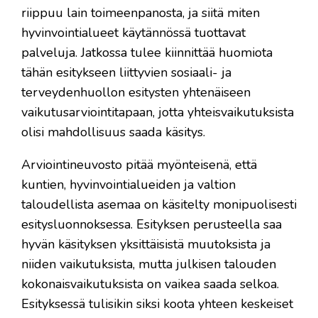
riippuu lain toimeenpanosta, ja siitä miten
hyvinvointialueet käytännössä tuottavat
palveluja. Jatkossa tulee kiinnittää huomiota
tähän esitykseen liittyvien sosiaali- ja
terveydenhuollon esitysten yhtenäiseen
vaikutusarviointitapaan, jotta yhteisvaikutuksista
olisi mahdollisuus saada käsitys.
Arviointineuvosto pitää myönteisenä, että
kuntien, hyvinvointialueiden ja valtion
taloudellista asemaa on käsitelty monipuolisesti
esitysluonnoksessa. Esityksen perusteella saa
hyvän käsityksen yksittäisistä muutoksista ja
niiden vaikutuksista, mutta julkisen talouden
kokonaisvaikutuksista on vaikea saada selkoa.
Esityksessä tulisikin siksi koota yhteen keskeiset