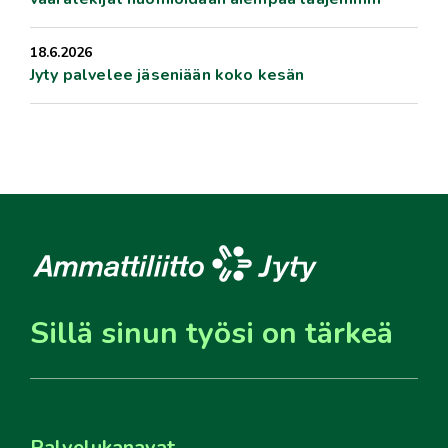
18.6.2026
Jyty palvelee jäseniään koko kesän
Sillä sinun työsi on tärkeä
Palvelukanavat