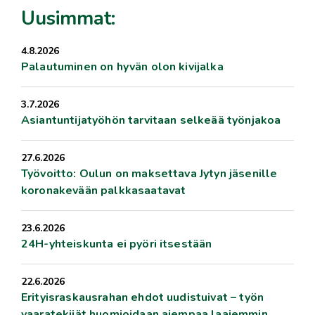
Uusimmat:
4.8.2026
Palautuminen on hyvän olon kivijalka
3.7.2026
Asiantuntijatyöhön tarvitaan selkeää työnjakoa
27.6.2026
Työvoitto: Oulun on maksettava Jytyn jäsenille
koronakevään palkkasaatavat
23.6.2026
24H-yhteiskunta ei pyöri itsestään
22.6.2026
Erityisraskausrahan ehdot uudistuivat – työn
vaaratekijät huomioidaan aiempaa laajemmin