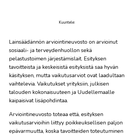
Kuuntele
:
juttu
Lainsäädännön arviointineuvosto on arvioinut
sosiaali- ja terveydenhuollon sekä
pelastustoimen järjestämislait. Esityksen
tavoitteista ja keskeisistä esityksistä saa hyvän
käsityksen, mutta vaikutusarviot ovat laadultaan
vaihtelevia. Vaikutukset yrityksiin, julkisen
talouden kokonaisuuteen ja Uudellemaalle
kaipaisivat lisäpohdintaa.
Arviointineuvosto toteaa että, esityksen
vaikutusarvioihin liittyy poikkeuksellisen paljon
epävarmuutta, koska tavoitteiden toteutuminen