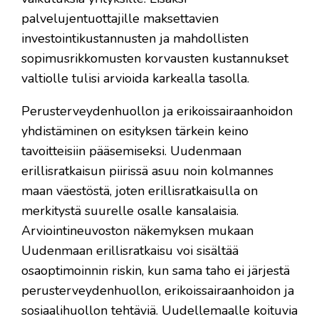
palvelujentuottajille maksettavien
investointikustannusten ja mahdollisten
sopimusrikkomusten korvausten kustannukset
valtiolle tulisi arvioida karkealla tasolla.
Perusterveydenhuollon ja erikoissairaanhoidon
yhdistäminen on esityksen tärkein keino
tavoitteisiin pääsemiseksi. Uudenmaan
erillisratkaisun piirissä asuu noin kolmannes
maan väestöstä, joten erillisratkaisulla on
merkitystä suurelle osalle kansalaisia.
Arviointineuvoston näkemyksen mukaan
Uudenmaan erillisratkaisu voi sisältää
osaoptimoinnin riskin, kun sama taho ei järjestä
perusterveydenhuollon, erikoissairaanhoidon ja
sosiaalihuollon tehtäviä. Uudellemaalle koituvia