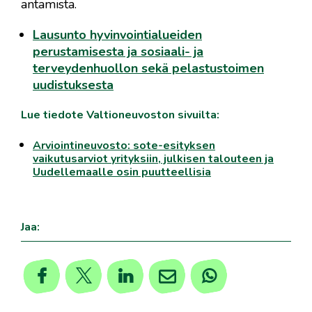
antamista.
Lausunto hyvinvointialueiden
perustamisesta ja sosiaali- ja
terveydenhuollon sekä pelastustoimen
uudistuksesta
Lue tiedote Valtioneuvoston sivuilta:
Arviointineuvosto: sote-esityksen
vaikutusarviot yrityksiin, julkisen talouteen ja
Uudellemaalle osin puutteellisia
Jaa: