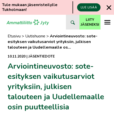
Tule mukaan jäsenristeilylle
LUE LISÄÄ
Tukholmaan!
Siirry
LIITY
suoraan
JÄSENEKSI
sisältöön
Etusivu
>
Uutishuone
>
Arviointineuvosto: sote-
esityksen vaikutusarviot yrityksiin, julkisen
talouteen ja Uudellemaalle os…
10.11.2020
|
JÄSENTIEDOTE
Arviointineuvosto: sote-
esityksen vaikutusarviot
yrityksiin, julkisen
talouteen ja Uudellemaalle
osin puutteellisia