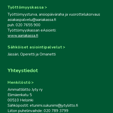
Työttömyyskassa
Työttömyysturva, ansiopäiväraha ja vuorottelukorvaus
asiakaspalvelu@aariakassa.fi
puh. 020 7655 900
Työttömyyskassan eAsiointi:
www.aariakassa.fi
Sähköiset asiointipalvelut
Jässäri, Operetti ja Omanetti
Yhteystiedot
Henkilöstö
Ammattiliitto Jyty ry
Elimäenkatu 5
00510 Helsinki
Sähköpostit: etunimi.sukunimi@jytyliitto.fi
Liiton puhelinvaihde: 020 789 3799