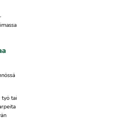
-
oimassa
aa
nnössä
 työ tai
arpeita
vän