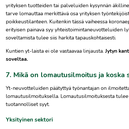
yrityksen tuotteiden tai palveluiden kysynnän äkilli
tarve lomauttaa merkittävä osa yrityksen työntekijöist
poikkeustilanteen. Kuitenkin tässä vaiheessa koronaep
erityisen painava syy yhteistoimintaneuvotteluiden ly
soveltamista tulee siis harkita tapauskohtaisesti.
Kuntien yt-laista ei ole vastaavaa linjausta.
Jytyn kant
soveltaa.
7. Mikä on lomautusilmoitus ja koska 
Yt-neuvotteluiden päätyttyä työnantajan on ilmoitett
lomautusilmoituksella. Lomautusilmoituksesta tulee k
tuotannolliset syyt.
Yksityinen sektori