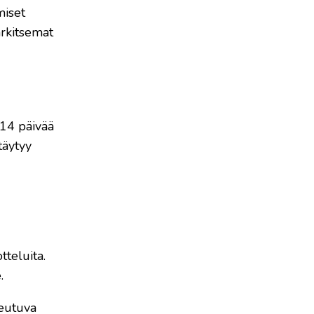
miset
arkitsemat
 14 päivää
täytyy
tteluita.
.
heutuva