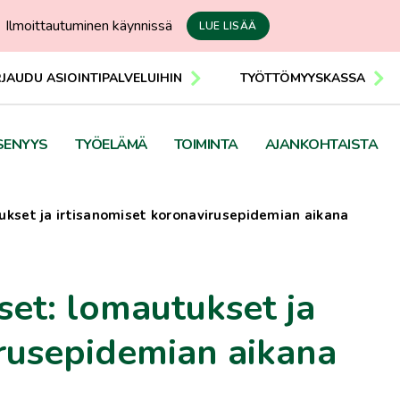
Ilmoittautuminen käynnissä
LUE LISÄÄ
RJAUDU ASIOINTIPALVELUIHIN
TYÖTTÖMYYSKASSA
SENYYS
TYÖELÄMÄ
TOIMINTA
AJANKOHTAISTA
ukset ja irtisanomiset koronavirusepidemian aikana
set: lomautukset ja
irusepidemian aikana