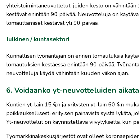
yhteistoimintaneuvottelut, joiden kesto on vähintään 
kestävät enintään 90 päivää. Neuvotteluja on käytävä 
lomauttamiset kestävät yli 90 päivää.
Julkinen / kuntasektori
Kunnallisen työnantajan on ennen lomautuksia käytäv
lomautuksien kestäessä enintään 90 päivää. Työnantaj
neuvotteluja käydä vähintään kuuden viikon ajan.
6. Voidaanko yt-neuvotteluiden aikata
Kuntien yt-lain 15 §:n ja yritysten yt-lain 60 §:n mu
poikkeuksellisesti erityisen painavista syistä lykätä, 
Yt-neuvottelut on käynnistettävä viivytyksettä, kun p
Työmarkkinakeskusjärjestöt ovat olleet koronaepidemi