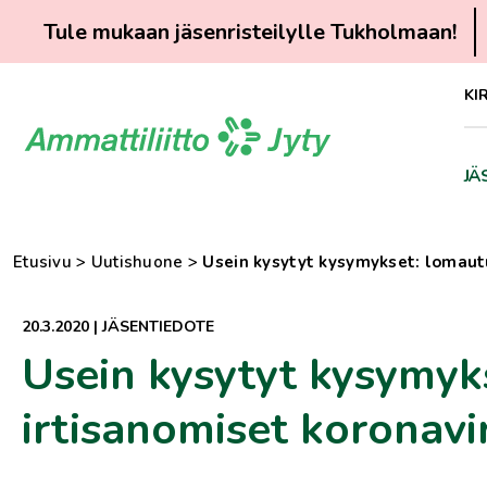
Tule mukaan jäsenristeilylle Tukholmaan!
Siirry
KI
suoraan
sisältöön
JÄ
Etusivu
>
Uutishuone
>
Usein kysytyt kysymykset: lomaut
20.3.2020
|
JÄSENTIEDOTE
Usein kysytyt kysymyk
irtisanomiset koronav