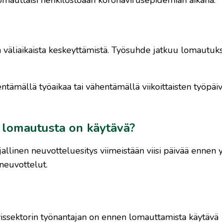
 väliaikaista keskeyttämistä. Työsuhde jatkuu lomautuk
ntämällä työaikaa tai vähentämällä viikoittaisten työpäi
n lomautusta on käytävä?
jallinen neuvotteluesitys viimeistään viisi päivää ennen 
neuvottelut.
tyissektorin työnantajan on ennen lomauttamista käytävä