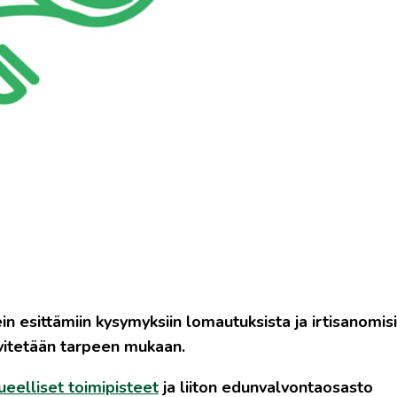
in esittämiin kysymyksiin lomautuksista ja irtisanomis
ivitetään tarpeen mukaan.
ueelliset toimipisteet
ja liiton
edunvalvontaosasto