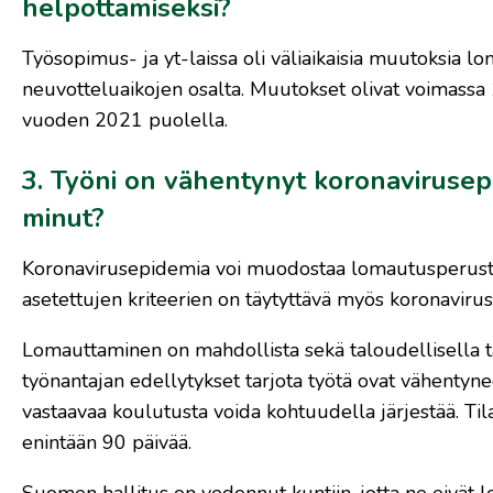
helpottamiseksi?
Työsopimus- ja yt-laissa oli väliaikaisia muutoksia 
neuvotteluaikojen osalta. Muutokset olivat voimassa
vuoden 2021 puolella.
3. Työni on vähentynyt koronavirusep
minut?
Koronavirusepidemia voi muodostaa lomautusperustee
asetettujen kriteerien on täytyttävä myös koronaviru
Lomauttaminen on mahdollista sekä taloudellisella tai 
työnantajan edellytykset tarjota työtä ovat vähentynee
vastaavaa koulutusta voida kohtuudella järjestää. Ti
enintään 90 päivää.
Suomen hallitus on vedonnut kuntiin, jotta ne eivät 