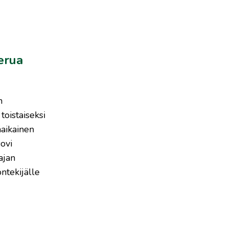
erua
n
oistaiseksi
aikainen
ovi
ajan
ntekijälle