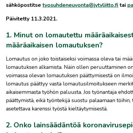
sähköpostitse
tyosuhdeneuvonta@jytyliitto.fi
tai
pa
Päivitetty 11.3.2021.
1. Minut on lomautettu määräaikaisest
määräaikaisen lomautuksen?
Lomautus on joko toistaiseksi voimassa oleva tai mä
lomautuksen alkamista. Näin ollen peruuttaminen on 
voimassa olevan lomautuksen päättymisestä on ilmoi
lomautus päättyy vasta lomautusilmoitukseen merkitty
aikaisemmasta työhön paluusta. Jos työnantaja ehdot
päättymistä, eikä työntekijä suostu palaamaan töihin
asetettava karenssi työstä kieltäytymisestä.
2. Onko lainsäädäntöä koronaviruse