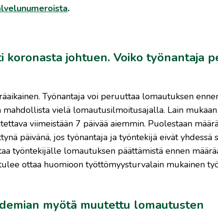
lvelunumeroista
.
i koronasta johtuen. Voiko työnantaja p
äräaikainen. Työnantaja voi peruuttaa lomautuksen enne
mahdollista vielä lomautusilmoitusajalla. Lain mukaan t
tettava viimeistään 7 päivää aiemmin. Puolestaan määrä
nä päivänä, jos työnantaja ja työntekijä eivät yhdessä s
taa työntekijälle lomautuksen päättämistä ennen määrä
, tulee ottaa huomioon työttömyysturvalain mukainen työ
pidemian myötä muutettu lomautusten