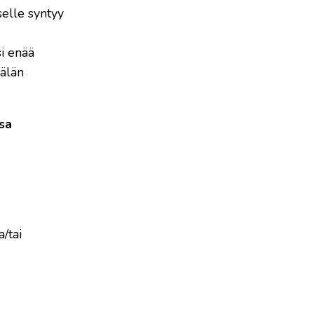
selle syntyy
si enää
kälän
ssa
/tai