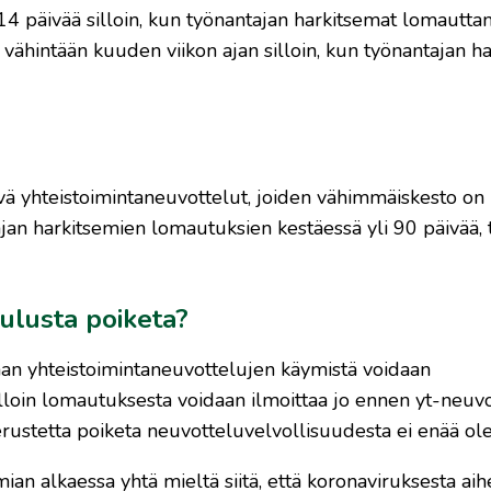
14 päivää silloin, kun työnantajan harkitsemat lomautta
vähintään kuuden viikon ajan silloin, kun työnantajan h
ä yhteistoimintaneuvottelut, joiden vähimmäiskesto on
an harkitsemien lomautuksien kestäessä yli 90 päivää, 
ulusta poiketa?
kaan yhteistoimintaneuvottelujen käymistä voidaan
jolloin lomautuksesta voidaan ilmoittaa jo ennen yt-neuvo
erustetta poiketa neuvotteluvelvollisuudesta ei enää ole
an alkaessa yhtä mieltä siitä, että koronaviruksesta ai