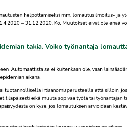
lomautusten helpottamiseksi mm. lomautusilmoitus- ja yt
 1.4.2020 – 31.12.2020. Ko. Muutokset eivät ole enää v
idemian takia. Voiko työnantaja lomautt
n. Automaattista se ei kuitenkaan ole, vaan lainsäädä
sepidemian aikana.
tuotannollisella irtisanomisperusteella että silloin, jos
t tilapäisesti eikä muuta sopivaa työtä tai työnantajan t
lapäisyydestä on kyse, jos lomautuksen arvioidaan kestä
lomauttaisi henkilöstöään koronavirusepidemian aikana.