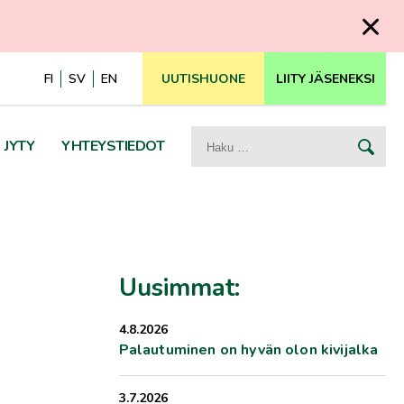
FI
SV
EN
UUTISHUONE
LIITY JÄSENEKSI
Haku:
JYTY
YHTEYSTIEDOT
Uusimmat:
4.8.2026
Palautuminen on hyvän olon kivijalka
3.7.2026