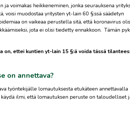
nen ja voimakas heikkeneminen, jonka seurauksena yrityk
ä, voisi muodostaa yritysten yt-lain 60 §:ssä säädetyn
idemiaa on vaikeaa perustella sitä, että koronavirus oli
kkäämiseksi, jota ei olisi tiedetty ennakkoon. Tämän py
a on, ettei kuntien yt-lain 15 §:ä voida tässä tilantee
se on annettava?
ava työntekijälle lomautuksesta etukäteen annettavalla
äydä ilmi, että lomautuksen peruste on taloudelliset ja