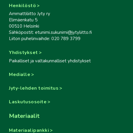
Henkilöstö
Ammattiliitto Jyty ry
Elimäenkatu 5
00510 Helsinki
Sähköpostit: etunimi.sukunimi@jytyliitto.fi
Liiton puhelinvaihde: 020 789 3799
Yhdistykset
Paikalliset ja valtakunnalliset yhdistykset
Medialle
Jyty-lehden toimitus
Laskutusosoite
Materiaalit
Materiaalipankki