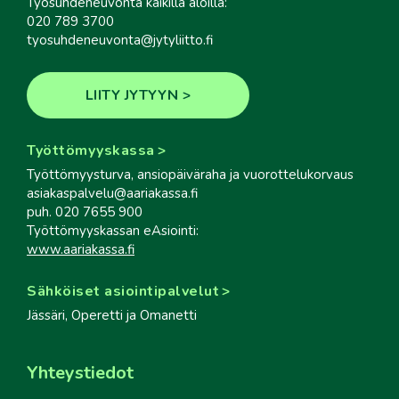
Työsuhdeneuvonta kaikilla aloilla:
020 789 3700
tyosuhdeneuvonta@jytyliitto.fi
LIITY JYTYYN
Työttömyyskassa
Työttömyysturva, ansiopäiväraha ja vuorottelukorvaus
asiakaspalvelu@aariakassa.fi
puh. 020 7655 900
Työttömyyskassan eAsiointi:
www.aariakassa.fi
Sähköiset asiointipalvelut
Jässäri, Operetti ja Omanetti
Yhteystiedot