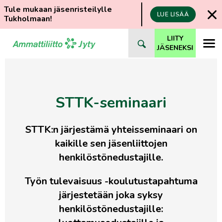
Tule mukaan jäsenristeilylle
LUE LISÄÄ
Tukholmaan!
Siirry
LIITY
suoraan
JÄSENEKSI
sisältöön
Etusivu
>
Kalenteri
>
STTK-seminaari
STTK-seminaari
STTK:n järjestämä yhteisseminaari on
kaikille sen jäsenliittojen
henkilöstönedustajille.
Työn tulevaisuus -koulutustapahtuma
järjestetään joka syksy
henkilöstönedustajille: