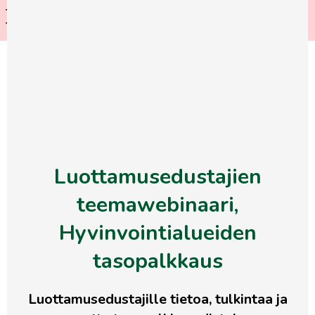
Tule mukaan jäsenristeilylle
LUE LISÄÄ
Tukholmaan!
Siirry
LIITY
suoraan
JÄSENEKSI
sisältöön
Etusivu
>
Kalenteri
>
Luottamusedustajien
teemawebinaari, Hyvinvointialueiden
tasopalkkaus
Luottamusedustajien
teemawebinaari,
Hyvinvointialueiden
tasopalkkaus
Luottamusedustajille tietoa, tulkintaa ja