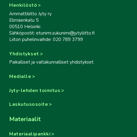
Henkilöstö
Ammattiliitto Jyty ry
Elimäenkatu 5
00510 Helsinki
Sähköpostit: etunimi.sukunimi@jytyliitto.fi
Liiton puhelinvaihde: 020 789 3799
Yhdistykset
Paikalliset ja valtakunnalliset yhdistykset
Medialle
Jyty-lehden toimitus
Laskutusosoite
Materiaalit
Materiaalipankki