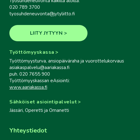
Työsuhdeneuvonta kaikilla aloilla:
020 789 3700
tyosuhdeneuvonta@jytyliitto.fi
LIITY JYTYYN
Työttömyyskassa
Työttömyysturva, ansiopäiväraha ja vuorottelukorvaus
asiakaspalvelu@aariakassa.fi
puh. 020 7655 900
Työttömyyskassan eAsiointi:
www.aariakassa.fi
Sähköiset asiointipalvelut
Jässäri, Operetti ja Omanetti
Yhteystiedot