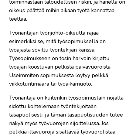
toiminnastaan taloudellisen riskin, ja hänellä on
oikeus päättää mihin aikaan työtä kannattaa
teettää.
Työnantajan työnjohto-oikeutta rajaa
esimerkiksi se, mitä työsopimuksella on
työajasta sovittu työntekijän kanssa.
Työsopimukseen on tosin harvoin kirjattu
työajan koostuvan pelkistä päivävuoroista.
Useimmiten sopimuksesta löytyy pelkkä
viikkotuntimäärä tai työaikamuoto.
Työnantaja on kuitenkin työsopimuslain nojalla
sidottu kohtelemaan työntekijöitään
tasapuolisesti, ja tämän tasapuolisuuden tulee
näkyä myös työvuorojen sijoittelussa. Jos
pelkkiä iltavuoroja sisältävää työvuorolistaa