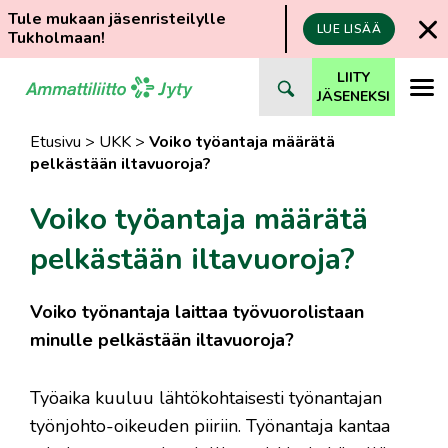
Tule mukaan jäsenristeilylle
LUE LISÄÄ
Tukholmaan!
Siirry
LIITY
suoraan
JÄSENEKSI
sisältöön
Etusivu
>
UKK
>
Voiko työantaja määrätä
pelkästään iltavuoroja?
Voiko työantaja määrätä
pelkästään iltavuoroja?
Voiko työnantaja laittaa työvuorolistaan
minulle pelkästään iltavuoroja?
Työaika kuuluu lähtökohtaisesti työnantajan
työnjohto-oikeuden piiriin. Työnantaja kantaa