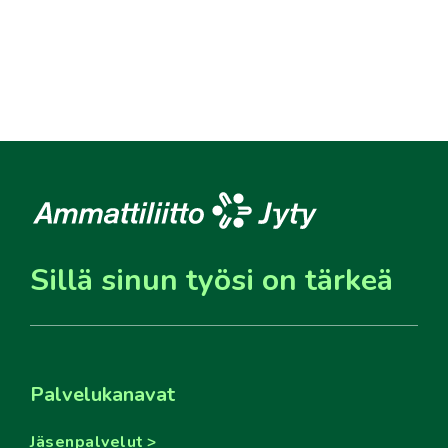
Sillä sinun työsi on tärkeä
Palvelukanavat
Jäsenpalvelut