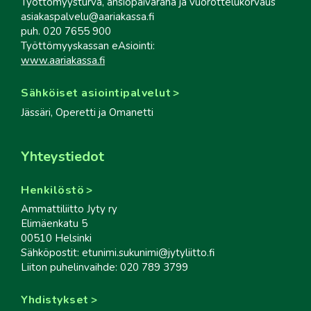
Työttömyysturva, ansiopäiväraha ja vuorottelukorvaus
asiakaspalvelu@aariakassa.fi
puh. 020 7655 900
Työttömyyskassan eAsiointi:
www.aariakassa.fi
Sähköiset asiointipalvelut
Jässäri, Operetti ja Omanetti
Yhteystiedot
Henkilöstö
Ammattiliitto Jyty ry
Elimäenkatu 5
00510 Helsinki
Sähköpostit: etunimi.sukunimi@jytyliitto.fi
Liiton puhelinvaihde: 020 789 3799
Yhdistykset