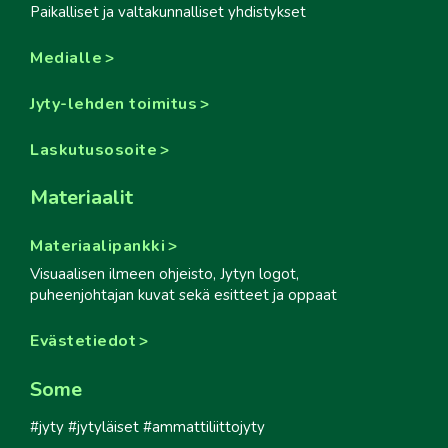
Paikalliset ja valtakunnalliset yhdistykset
Medialle
Jyty-lehden toimitus
Laskutusosoite
Materiaalit
Materiaalipankki
Visuaalisen ilmeen ohjeisto, Jytyn logot,
puheenjohtajan kuvat sekä esitteet ja oppaat
Evästetiedot
Some
#jyty #jytyläiset #ammattiliittojyty