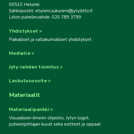
00510 Helsinki
Sähköpostit: etunimi.sukunimi@jytyliitto.fi
Liiton puhelinvaihde: 020 789 3799
Yhdistykset
Paikalliset ja valtakunnalliset yhdistykset
Medialle
Jyty-lehden toimitus
Laskutusosoite
Materiaalit
Materiaalipankki
Visuaalisen ilmeen ohjeisto, Jytyn logot,
puheenjohtajan kuvat sekä esitteet ja oppaat