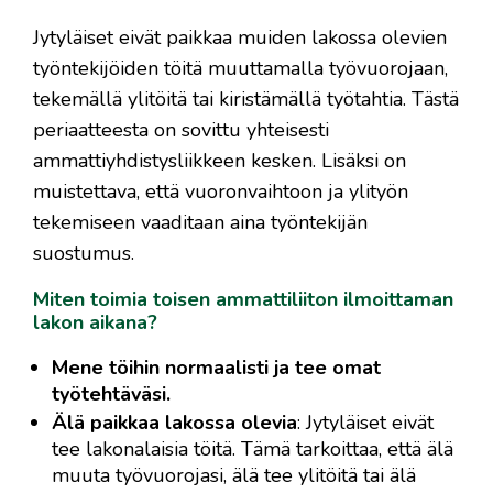
Jytyläiset eivät paikkaa muiden lakossa olevien
työntekijöiden töitä muuttamalla työvuorojaan,
tekemällä ylitöitä tai kiristämällä työtahtia. Tästä
periaatteesta on sovittu yhteisesti
ammattiyhdistysliikkeen kesken. Lisäksi on
muistettava, että vuoronvaihtoon ja ylityön
tekemiseen vaaditaan aina työntekijän
suostumus.
Miten toimia toisen ammattiliiton ilmoittaman
lakon aikana?
Mene töihin normaalisti ja tee omat
työtehtäväsi.
Älä paikkaa lakossa olevia
: Jytyläiset eivät
tee lakonalaisia töitä. Tämä tarkoittaa, että älä
muuta työvuorojasi, älä tee ylitöitä tai älä