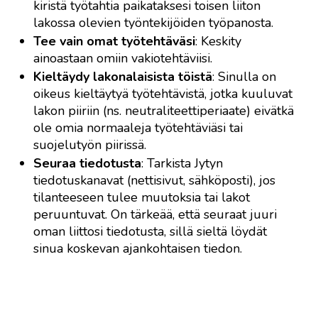
kiristä työtahtia paikataksesi toisen liiton
lakossa olevien työntekijöiden työpanosta.
Tee vain omat työtehtäväsi
: Keskity
ainoastaan omiin vakiotehtäviisi.
Kieltäydy lakonalaisista töistä
: Sinulla on
oikeus kieltäytyä työtehtävistä, jotka kuuluvat
lakon piiriin (ns. neutraliteettiperiaate) eivätkä
ole omia normaaleja työtehtäviäsi tai
suojelutyön piirissä.
Seuraa tiedotusta
: Tarkista Jytyn
tiedotuskanavat (nettisivut, sähköposti), jos
tilanteeseen tulee muutoksia tai lakot
peruuntuvat. On tärkeää, että seuraat juuri
oman liittosi tiedotusta, sillä sieltä löydät
sinua koskevan ajankohtaisen tiedon.