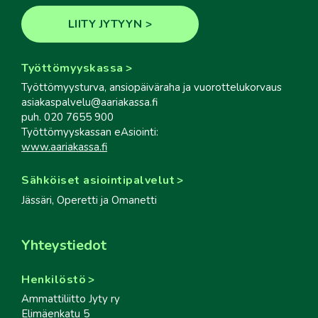
LIITY JYTYYN
Työttömyyskassa
Työttömyysturva, ansiopäiväraha ja vuorottelukorvaus
asiakaspalvelu@aariakassa.fi
puh. 020 7655 900
Työttömyyskassan eAsiointi:
www.aariakassa.fi
Sähköiset asiointipalvelut
Jässäri, Operetti ja Omanetti
Yhteystiedot
Henkilöstö
Ammattiliitto Jyty ry
Elimäenkatu 5