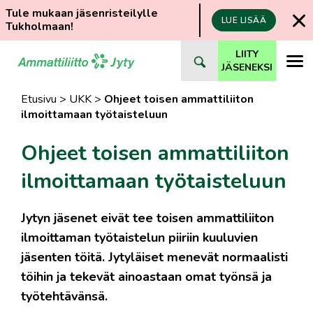
Tule mukaan jäsenristeilylle
LUE LISÄÄ
Tukholmaan!
Siirry
LIITY
suoraan
JÄSENEKSI
sisältöön
Etusivu
>
UKK
>
Ohjeet toisen ammattiliiton
ilmoittamaan työtaisteluun
Ohjeet toisen ammattiliiton
ilmoittamaan työtaisteluun
Jytyn jäsenet eivät tee toisen ammattiliiton
ilmoittaman työtaistelun piiriin kuuluvien
jäsenten töitä. Jytyläiset menevät normaalisti
töihin ja tekevät ainoastaan omat työnsä ja
työtehtävänsä.