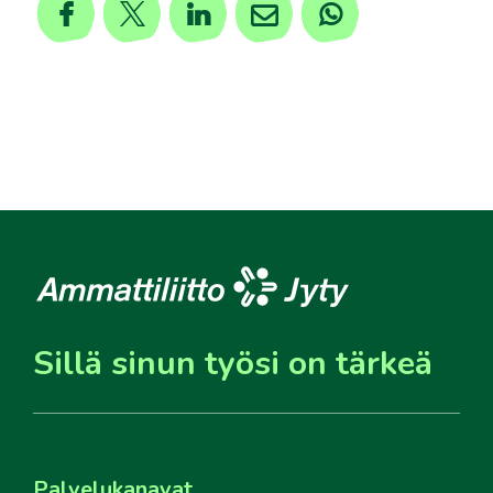
Sillä sinun työsi on tärkeä
Palvelukanavat