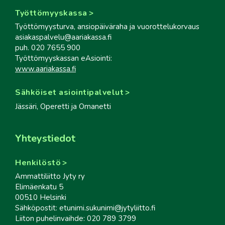
Työttömyyskassa
Työttömyysturva, ansiopäiväraha ja vuorottelukorvaus
asiakaspalvelu@aariakassa.fi
puh. 020 7655 900
Työttömyyskassan eAsiointi:
www.aariakassa.fi
Sähköiset asiointipalvelut
Jässäri, Operetti ja Omanetti
Yhteystiedot
Henkilöstö
Ammattiliitto Jyty ry
Elimäenkatu 5
00510 Helsinki
Sähköpostit: etunimi.sukunimi@jytyliitto.fi
Liiton puhelinvaihde: 020 789 3799