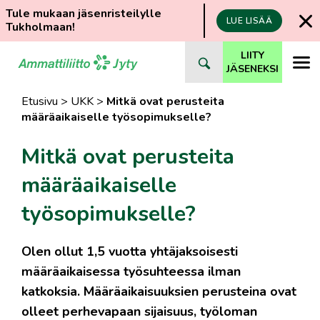
Tule mukaan jäsenristeilylle
LUE LISÄÄ
Tukholmaan!
Siirry
LIITY
suoraan
JÄSENEKSI
sisältöön
Etusivu
>
UKK
>
Mitkä ovat perusteita
määräaikaiselle työsopimukselle?
Mitkä ovat perusteita
määräaikaiselle
työsopimukselle?
Olen ollut 1,5 vuotta yhtäjaksoisesti
määräaikaisessa työsuhteessa ilman
katkoksia. Määräaikaisuuksien perusteina ovat
olleet perhevapaan sijaisuus, työloman