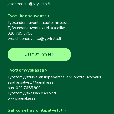
jasenmaksut@jytyliitto.fi
Työsuhdeneuvonta
Työsuhdeneuvonta aluetoimistoissa
Työsuhdeneuvonta kaikilla aloilla:
020 789 3700
tyosuhdeneuvonta@jytyliitto.fi
LIITY JYTYYN
Työttömyyskassa
Työttömyysturva, ansiopäiväraha ja vuorottelukorvaus
asiakaspalvelu@aariakassa.fi
puh. 020 7655 900
Työttömyyskassan eAsiointi:
www.aariakassa.fi
Sähköiset asiointipalvelut