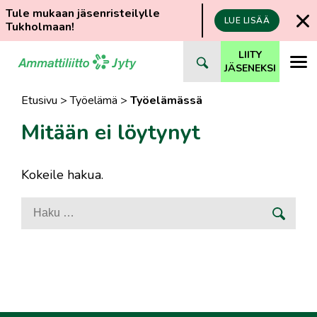
Tule mukaan jäsenristeilylle
LUE LISÄÄ
Tukholmaan!
Siirry
LIITY
suoraan
JÄSENEKSI
sisältöön
Etusivu
>
Työelämä
>
Työelämässä
Mitään ei löytynyt
Kokeile hakua.
Haku: