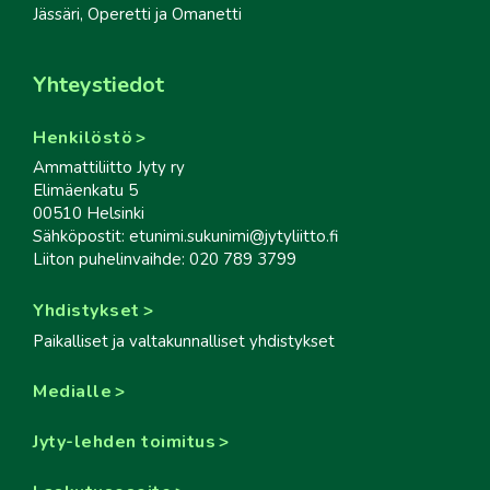
Jässäri, Operetti ja Omanetti
Yhteystiedot
Henkilöstö
Ammattiliitto Jyty ry
Elimäenkatu 5
00510 Helsinki
Sähköpostit: etunimi.sukunimi@jytyliitto.fi
Liiton puhelinvaihde: 020 789 3799
Yhdistykset
Paikalliset ja valtakunnalliset yhdistykset
Medialle
Jyty-lehden toimitus