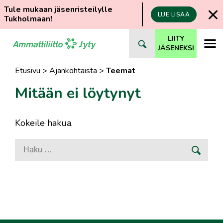
Tule mukaan jäsenristeilylle
LUE LISÄÄ
Tukholmaan!
Siirry
LIITY
suoraan
JÄSENEKSI
sisältöön
Etusivu
>
Ajankohtaista
>
Teemat
Mitään ei löytynyt
Kokeile hakua.
Haku: