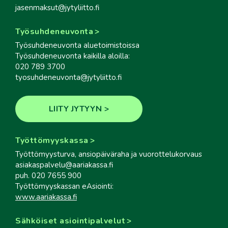
jasenmaksut@jytyliitto.fi
Työsuhdeneuvonta
Työsuhdeneuvonta aluetoimistoissa
Työsuhdeneuvonta kaikilla aloilla:
020 789 3700
tyosuhdeneuvonta@jytyliitto.fi
LIITY JYTYYN
Työttömyyskassa
Työttömyysturva, ansiopäiväraha ja vuorottelukorvaus
asiakaspalvelu@aariakassa.fi
puh. 020 7655 900
Työttömyyskassan eAsiointi:
www.aariakassa.fi
Sähköiset asiointipalvelut