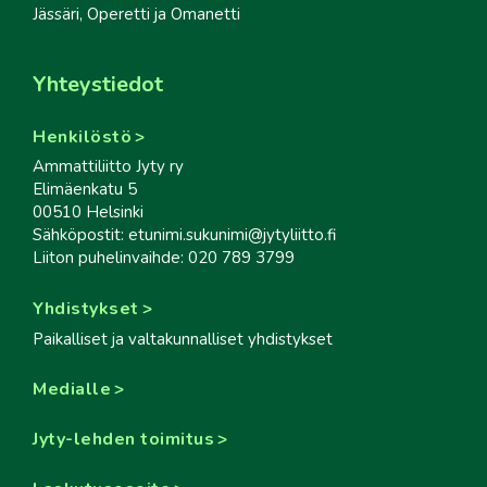
Jässäri, Operetti ja Omanetti
Yhteystiedot
Henkilöstö
Ammattiliitto Jyty ry
Elimäenkatu 5
00510 Helsinki
Sähköpostit: etunimi.sukunimi@jytyliitto.fi
Liiton puhelinvaihde: 020 789 3799
Yhdistykset
Paikalliset ja valtakunnalliset yhdistykset
Medialle
Jyty-lehden toimitus