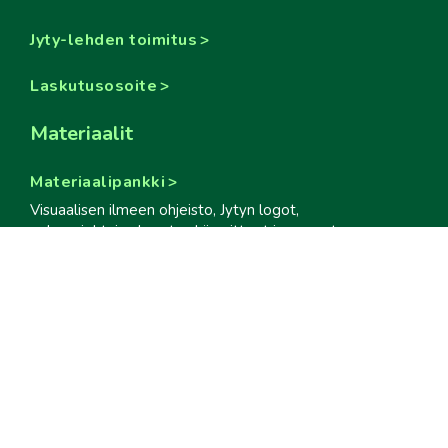
Jyty-lehden toimitus
Laskutusosoite
Materiaalit
Materiaalipankki
Visuaalisen ilmeen ohjeisto, Jytyn logot,
puheenjohtajan kuvat sekä esitteet ja oppaat
Evästetiedot
Some
#jyty #jytyläiset #ammattiliittojyty