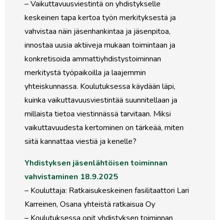
– Vaikuttavuusviestintä on yhdistykselle
keskeinen tapa kertoa työn merkityksestä ja
vahvistaa näin jäsenhankintaa ja jäsenpitoa,
innostaa uusia aktiiveja mukaan toimintaan ja
konkretisoida ammattiyhdistystoiminnan
merkitystä työpaikoilla ja laajemmin
yhteiskunnassa. Koulutuksessa käydään läpi,
kuinka vaikuttavuusviestintää suunnitellaan ja
millaista tietoa viestinnässä tarvitaan. Miksi
vaikuttavuudesta kertominen on tärkeää, miten
siitä kannattaa viestiä ja kenelle?
Yhdistyksen jäsenlähtöisen toiminnan
vahvistaminen 18.9.2025
– Kouluttaja: Ratkaisukeskeinen fasilitaattori Lari
Karreinen, Osana yhteistä ratkaisua Oy
– Koulutuksessa opit yhdistyksen toiminnan