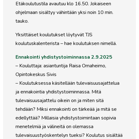
Etäkoulutustila avautuu klo 16.50. Jokaiseen
ohjelmaan sisältyy vähintään yksi noin 10 min.
tauko.
Yksittäiset koulutukset löytyvät TJS
koulutuskalenterista – hae koulutuksen nimellä.
Ennakointi yhdistystoiminnassa 2.9.2025
– Kouluttaja: asiantuntija Raisa Omaheimo,
Opintokeskus Sivis
– Koulutuksessa käsitellään tulevaisuusajattelua
ja ennakointia yhdistystoiminnassa. Mitä
tulevaisuusajattelu oikein on ja miten sitä
tehdään? Miksi ennakointi on tärkeää ja mitä se
edellyttää? Millaisia yhdistystoimintaan sopivia
menetelmiä ja välineitä on olemassa
tulevaisuustyöskentelyn tueksi? Koulutus sisältää