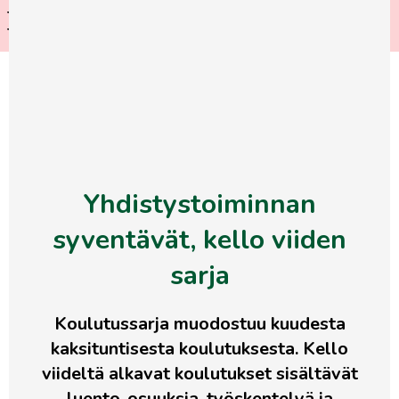
Tule mukaan jäsenristeilylle
LUE LISÄÄ
Tukholmaan!
Siirry
LIITY
suoraan
JÄSENEKSI
sisältöön
Etusivu
>
Kalenteri
>
Yhdistystoiminnan syventävät,
kello viiden sarja
Yhdistystoiminnan
syventävät, kello viiden
sarja
Koulutussarja muodostuu kuudesta
kaksituntisesta koulutuksesta. Kello
viideltä alkavat koulutukset sisältävät
luento-osuuksia, työskentelyä ja