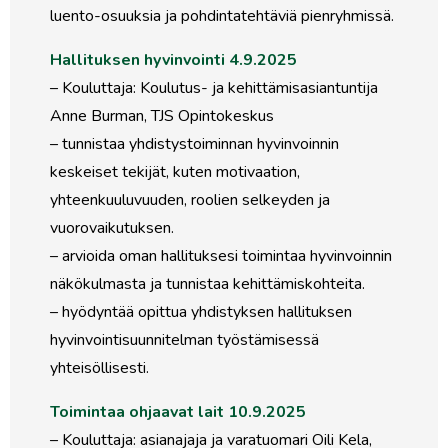
luento-osuuksia ja pohdintatehtäviä pienryhmissä.
Hallituksen hyvinvointi 4.9.2025
– Kouluttaja: Koulutus- ja kehittämisasiantuntija
Anne Burman, TJS Opintokeskus
– tunnistaa yhdistystoiminnan hyvinvoinnin
keskeiset tekijät, kuten motivaation,
yhteenkuuluvuuden, roolien selkeyden ja
vuorovaikutuksen.
– arvioida oman hallituksesi toimintaa hyvinvoinnin
näkökulmasta ja tunnistaa kehittämiskohteita.
– hyödyntää opittua yhdistyksen hallituksen
hyvinvointisuunnitelman työstämisessä
yhteisöllisesti.
Toimintaa ohjaavat lait 10.9.2025
– Kouluttaja: asianajaja ja varatuomari Oili Kela,