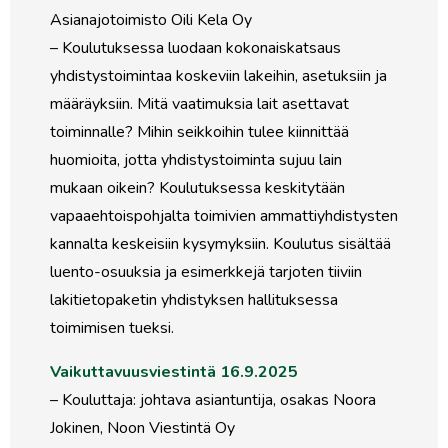
Asianajotoimisto Oili Kela Oy
– Koulutuksessa luodaan kokonaiskatsaus
yhdistystoimintaa koskeviin lakeihin, asetuksiin ja
määräyksiin. Mitä vaatimuksia lait asettavat
toiminnalle? Mihin seikkoihin tulee kiinnittää
huomioita, jotta yhdistystoiminta sujuu lain
mukaan oikein? Koulutuksessa keskitytään
vapaaehtoispohjalta toimivien ammattiyhdistysten
kannalta keskeisiin kysymyksiin. Koulutus sisältää
luento-osuuksia ja esimerkkejä tarjoten tiiviin
lakitietopaketin yhdistyksen hallituksessa
toimimisen tueksi.
Vaikuttavuusviestintä 16.9.2025
– Kouluttaja: johtava asiantuntija, osakas Noora
Jokinen, Noon Viestintä Oy