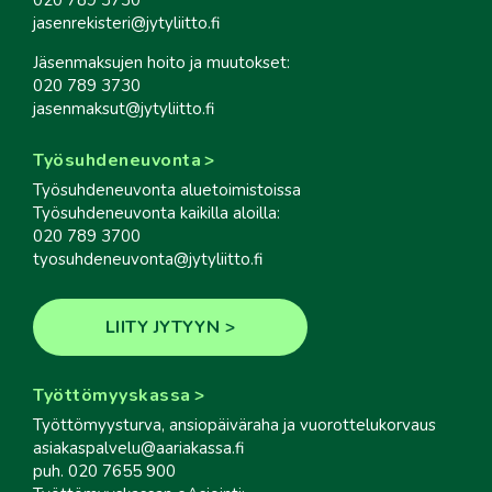
jasenrekisteri@jytyliitto.fi
Jäsenmaksujen hoito ja muutokset:
020 789 3730
jasenmaksut@jytyliitto.fi
Työsuhdeneuvonta
Työsuhdeneuvonta aluetoimistoissa
Työsuhdeneuvonta kaikilla aloilla:
020 789 3700
tyosuhdeneuvonta@jytyliitto.fi
LIITY JYTYYN
Työttömyyskassa
Työttömyysturva, ansiopäiväraha ja vuorottelukorvaus
asiakaspalvelu@aariakassa.fi
puh. 020 7655 900