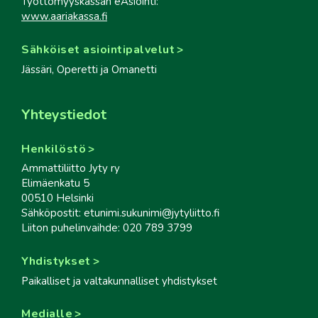
Työttömyyskassan eAsiointi:
www.aariakassa.fi
Sähköiset asiointipalvelut
Jässäri, Operetti ja Omanetti
Yhteystiedot
Henkilöstö
Ammattiliitto Jyty ry
Elimäenkatu 5
00510 Helsinki
Sähköpostit: etunimi.sukunimi@jytyliitto.fi
Liiton puhelinvaihde: 020 789 3799
Yhdistykset
Paikalliset ja valtakunnalliset yhdistykset
Medialle