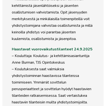
kehittämistä jäsenlähtöiseksi ja jäsenten
osallistumisen vahvistamista. Opit jäsenyyden
merkityksestä ja minkälaisilla toimenpiteillä voit
yhdistystoimijana vahvistaa osallistumista ja millä
keinoilla yhdistys voi parantaa jäsenten
kuulemista, osallistumista ja jäsenpitoa.
Haastavat vuorovaikutustilanteet 24.9.2025
– Kouluttaja: Koulutus- ja kehittämisasiantuntija
Anne Burman, TJS Opintokeskus
– Koulutuksesta saat valmiuksia
yhdistystoiminnan haastavissa tilanteissa
toimimiseen. Ymmärrät sovittelun
perusperiaatteet ja sovittelun hyödyt haastavien
tilanteiden ratkaisemisessa. Saat vertaistukea
haastaviin tilanteisiin muilta yhdistystoimijoilta.