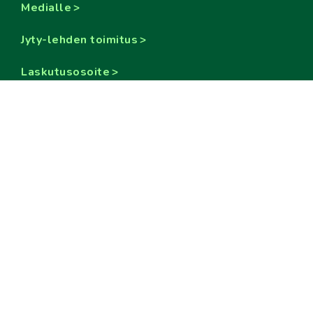
Medialle
Jyty-lehden toimitus
Laskutusosoite
Materiaalit
Materiaalipankki
Visuaalisen ilmeen ohjeisto, Jytyn logot,
puheenjohtajan kuvat sekä esitteet ja oppaat
Evästetiedot
Some
#jyty #jytyläiset #ammattiliittojyty