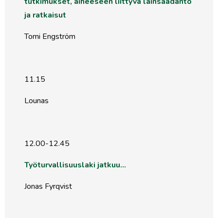
tutkimukset, aiheeseen liittyvä lainsäädäntö
ja ratkaisut
Tomi Engström
11.15
Lounas
12.00-12.45
Työturvallisuuslaki jatkuu…
Jonas Fyrqvist