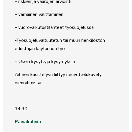
– riskien ja vaarojen arviointi
– varhainen välittäminen
– vuorovaikutustilanteet työsuojelussa
-Työsuojeluvaltuutetun tai muun henkilöstön
edustajan käytännön työ
– Usein kysyttyjä kysymyksiä
Aiheen käsittelyyn liittyy neuvottelukävely
pienryhmissä
14.30
Päiväkahvia