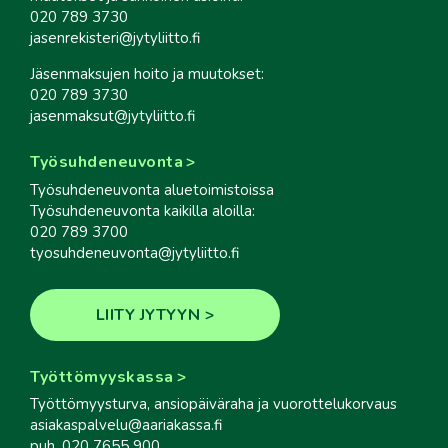
020 789 3730
jasenrekisteri@jytyliitto.fi
Jäsenmaksujen hoito ja muutokset:
020 789 3730
jasenmaksut@jytyliitto.fi
Työsuhdeneuvonta
Työsuhdeneuvonta aluetoimistoissa
Työsuhdeneuvonta kaikilla aloilla:
020 789 3700
tyosuhdeneuvonta@jytyliitto.fi
LIITY JYTYYN
Työttömyyskassa
Työttömyysturva, ansiopäiväraha ja vuorottelukorvaus
asiakaspalvelu@aariakassa.fi
puh. 020 7655 900