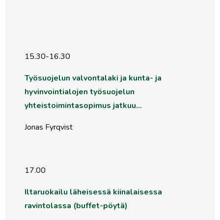
15.30-16.30
Työsuojelun valvontalaki ja kunta- ja
hyvinvointialojen
työsuojelun
yhteistoimintasopimus jatkuu…
Jonas Fyrqvist
17.00
Iltaruokailu läheisessä kiinalaisessa
ravintolassa (buffet-pöytä)