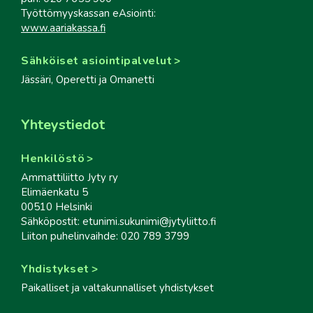
Työttömyyskassan eAsiointi:
www.aariakassa.fi
Sähköiset asiointipalvelut
Jässäri, Operetti ja Omanetti
Yhteystiedot
Henkilöstö
Ammattiliitto Jyty ry
Elimäenkatu 5
00510 Helsinki
Sähköpostit: etunimi.sukunimi@jytyliitto.fi
Liiton puhelinvaihde: 020 789 3799
Yhdistykset
Paikalliset ja valtakunnalliset yhdistykset