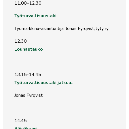
11.00–12.30
Työturvallisuuslaki
Työmarkkina-asiantuntija, Jonas Fyrqvist, Jyty ry
12.30
Lounastauko
13.15-14.45
Työturvallisuuslaki jatkuu…
Jonas Fyrqvist
14.45
Päiväkahvi