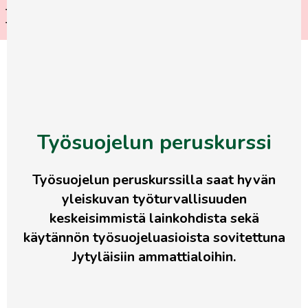
Tule mukaan jäsenristeilylle
LUE LISÄÄ
Tukholmaan!
Siirry
LIITY
suoraan
JÄSENEKSI
sisältöön
Etusivu
>
Kalenteri
>
Työsuojelun peruskurssi
Työsuojelun peruskurssi
Työsuojelun peruskurssilla saat hyvän
yleiskuvan työturvallisuuden
keskeisimmistä lainkohdista sekä
käytännön työsuojeluasioista sovitettuna
Jytyläisiin ammattialoihin.