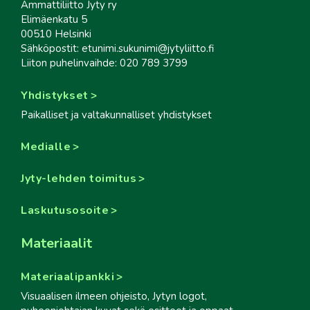
Ammattiliitto Jyty ry
Elimäenkatu 5
00510 Helsinki
Sähköpostit: etunimi.sukunimi@jytyliitto.fi
Liiton puhelinvaihde: 020 789 3799
Yhdistykset
Paikalliset ja valtakunnalliset yhdistykset
Medialle
Jyty-lehden toimitus
Laskutusosoite
Materiaalit
Materiaalipankki
Visuaalisen ilmeen ohjeisto, Jytyn logot,