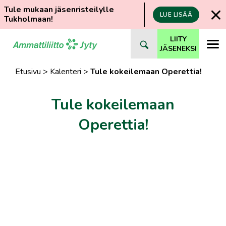
Tule mukaan jäsenristeilylle
LUE LISÄÄ
Tukholmaan!
Siirry
LIITY
suoraan
JÄSENEKSI
sisältöön
Etusivu
>
Kalenteri
>
Tule kokeilemaan Operettia!
Tule kokeilemaan
Operettia!