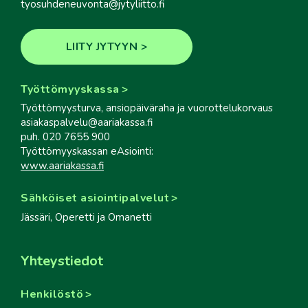
tyosuhdeneuvonta@jytyliitto.fi
LIITY JYTYYN
Työttömyyskassa
Työttömyysturva, ansiopäiväraha ja vuorottelukorvaus
asiakaspalvelu@aariakassa.fi
puh. 020 7655 900
Työttömyyskassan eAsiointi:
www.aariakassa.fi
Sähköiset asiointipalvelut
Jässäri, Operetti ja Omanetti
Yhteystiedot
Henkilöstö