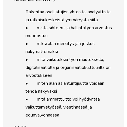
Rakentaa osallistujien yhteistä, analyyttista
ja ratkaisukeskeistä ymmärrystä siitä:
• mistä sihteeri- ja hallintotyön arvostus
muodostuu
• miksi alan merkitys jää joskus
näkymättömäksi
• mitä vaikutuksia työn muutoksella,
digitalisaatiolla ja organisaatiokulttuurilla on
arvostukseen
• miten alan asiantuntijuutta voidaan
tehdä näkyväksi
• mitä ammattiliitto voi hyödyntää
vaikuttamistyössä, viestinnässä ja
edunvalvonnassa