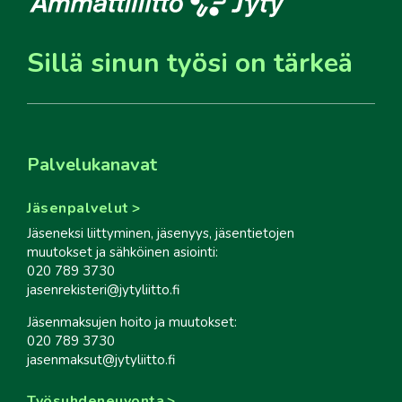
Sillä sinun työsi on tärkeä
Palvelukanavat
Jäsenpalvelut
Jäseneksi liittyminen, jäsenyys, jäsentietojen
muutokset ja sähköinen asiointi:
020 789 3730
jasenrekisteri@jytyliitto.fi
Jäsenmaksujen hoito ja muutokset:
020 789 3730
jasenmaksut@jytyliitto.fi
Työsuhdeneuvonta