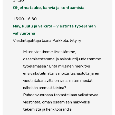
14:30
Ohjelmatauko, kahvia ja kohtaamisia
15:00-16:30
Näy, kuulu ja vaikuta – viestintä työelämän
vahvuutena
Viestintäjohtaja Jaana Parkkola, Jyty ry
Miten viestimme itsestämme,
osaamisestamme ja asiantuntijuudestamme
työelämässä? Entä millainen merkitys
ensivaikutelmalla, sanoilla, läsnäololla ja eri
viestintäkanavilla on siinä, miten meidät
nähdään ammattilaisina?
Puheenvuorossa tarkastellaan vaikuttavaa
viestintää, oman osaamisen näkyväksi
tekemistä ja henkilöbrändiä