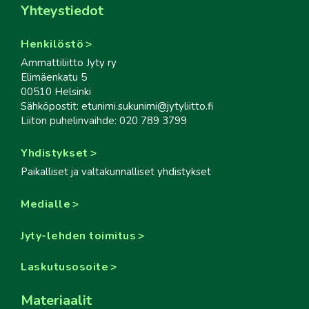
Yhteystiedot
Henkilöstö
Ammattiliitto Jyty ry
Elimäenkatu 5
00510 Helsinki
Sähköpostit: etunimi.sukunimi@jytyliitto.fi
Liiton puhelinvaihde: 020 789 3799
Yhdistykset
Paikalliset ja valtakunnalliset yhdistykset
Medialle
Jyty-lehden toimitus
Laskutusosoite
Materiaalit