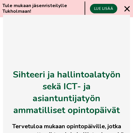
Tule mukaan jäsenristeilylle
LUE LISÄÄ
Tukholmaan!
Siirry
LIITY
suoraan
JÄSENEKSI
sisältöön
Etusivu
>
Kalenteri
>
Sihteeri ja hallintoalatyön
sekä ICT- ja asiantuntijatyön ammatilliset
opintopäivät
Sihteeri ja hallintoalatyön
sekä ICT- ja
asiantuntijatyön
ammatilliset opintopäivät
Tervetuloa mukaan opintopäiville, jotka