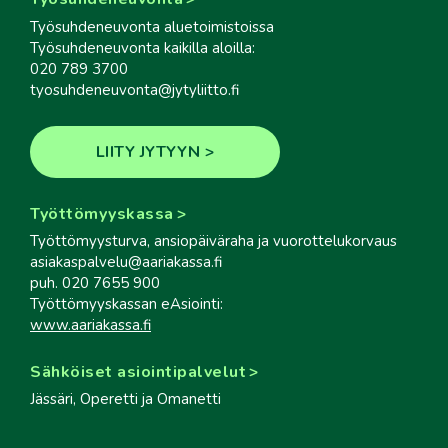
Työsuhdeneuvonta aluetoimistoissa
Työsuhdeneuvonta kaikilla aloilla:
020 789 3700
tyosuhdeneuvonta@jytyliitto.fi
LIITY JYTYYN
Työttömyyskassa
Työttömyysturva, ansiopäiväraha ja vuorottelukorvaus
asiakaspalvelu@aariakassa.fi
puh. 020 7655 900
Työttömyyskassan eAsiointi:
www.aariakassa.fi
Sähköiset asiointipalvelut
Jässäri, Operetti ja Omanetti