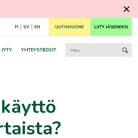
FI
SV
EN
UUTISHUONE
LIITY JÄSENEKSI
Haku:
JYTY
YHTEYSTIEDOT
 käyttö
taista?