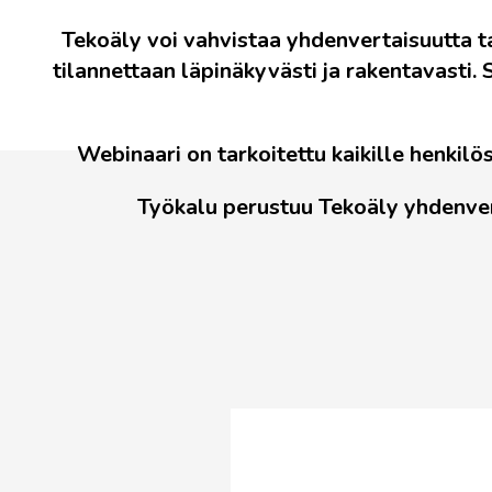
Tekoäly voi vahvistaa yhdenvertaisuutta ta
tilannettaan läpinäkyvästi ja rakentavasti.
Webinaari on tarkoitettu kaikille henkil
Työkalu perustuu Tekoäly yhdenver