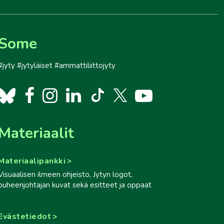
Some
#jyty #jytyläiset #ammattiliittojyty
Materiaalit
Materiaalipankki
Visuaalisen ilmeen ohjeisto, Jytyn logot,
puheenjohtajan kuvat sekä esitteet ja oppaat
Evästetiedot