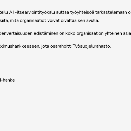
Reilu AI -itsearviointityökalu auttaa työyhteisöä tarkastelemaan o
tä, mitä organisaatiot voivat oivaltaa sen avulla.
 yhdenvertaisuuden edistäminen on koko organisaation yhteinen asia
kimushankkeeseen, jota osarahoitti Työsuojelurahasto.
I-hanke