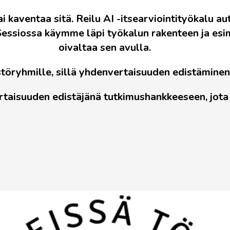
i kaventaa sitä. Reilu AI -itsearviointityökalu 
 Sessiossa käymme läpi työkalun rakenteen ja esim
oivaltaa sen avulla.
östöryhmille, sillä yhdenvertaisuuden edistäminen
taisuuden edistäjänä tutkimushankkeeseen, jota 