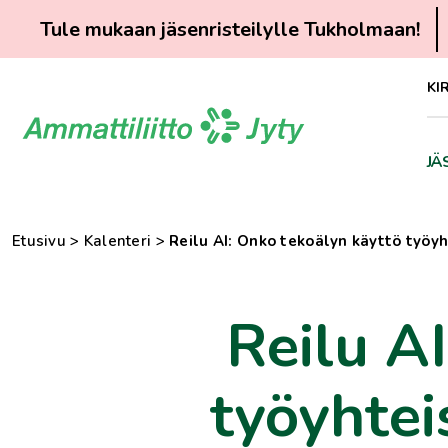
Tule mukaan jäsenristeilylle Tukholmaan!
Siirry
KI
suoraan
sisältöön
JÄ
Etusivu
>
Kalenteri
>
Reilu AI: Onko tekoälyn käyttö työy
Reilu A
työyhtei