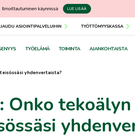
Ilmoittautuminen käynnissä
LUE LISÄÄ
RJAUDU ASIOINTIPALVELUIHIN
TYÖTTÖMYYSKASSA
SENYYS
TYÖELÄMÄ
TOIMINTA
AJANKOHTAISTA
hteisössäsi yhdenvertaista?
I: Onko tekoälyn
sössäsi yhdenver