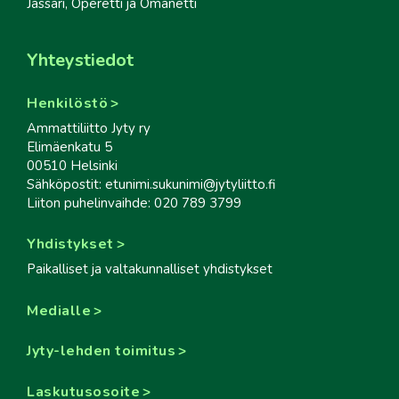
Jässäri, Operetti ja Omanetti
Yhteystiedot
Henkilöstö
Ammattiliitto Jyty ry
Elimäenkatu 5
00510 Helsinki
Sähköpostit: etunimi.sukunimi@jytyliitto.fi
Liiton puhelinvaihde: 020 789 3799
Yhdistykset
Paikalliset ja valtakunnalliset yhdistykset
Medialle
Jyty-lehden toimitus
Laskutusosoite