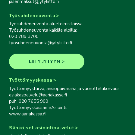
jasenmaksut@jytyliitto.fi
Työsuhdeneuvonta
Työsuhdeneuvonta aluetoimistoissa
Työsuhdeneuvonta kaikilla aloilla:
020 789 3700
tyosuhdeneuvonta@jytyliitto.fi
LIITY JYTYYN
Työttömyyskassa
Työttömyysturva, ansiopäiväraha ja vuorottelukorvaus
asiakaspalvelu@aariakassa.fi
puh. 020 7655 900
Työttömyyskassan eAsiointi:
www.aariakassa.fi
Sähköiset asiointipalvelut