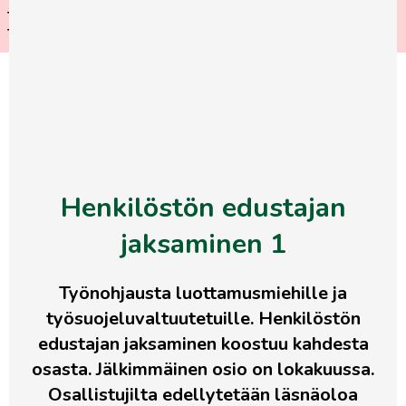
Tule mukaan jäsenristeilylle
LUE LISÄÄ
Tukholmaan!
Siirry
LIITY
suoraan
JÄSENEKSI
sisältöön
Etusivu
>
Kalenteri
>
Henkilöstön edustajan
jaksaminen 1
Henkilöstön edustajan
jaksaminen 1
Työnohjausta luottamusmiehille ja
työsuojeluvaltuutetuille. Henkilöstön
edustajan jaksaminen koostuu kahdesta
osasta. Jälkimmäinen osio on lokakuussa.
Osallistujilta edellytetään läsnäoloa