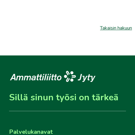
Takaisin hakuun
Sillä sinun työsi on tärkeä
Palvelukanavat