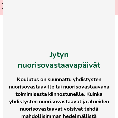
Tule mukaan jäsenristeilylle
LUE LISÄÄ
Tukholmaan!
Siirry
LIITY
suoraan
JÄSENEKSI
sisältöön
Etusivu
>
Kalenteri
>
Jytyn nuorisovastaavapäivät
Jytyn
nuorisovastaavapäivät
Koulutus on suunnattu yhdistysten
nuorisovastaaville tai nuorisovastaavana
toimimisesta kiinnostuneille. Kuinka
yhdistysten nuorisovastaavat ja alueiden
nuorisovastaavat voisivat tehdä
mahdollisimman hedelmällistä