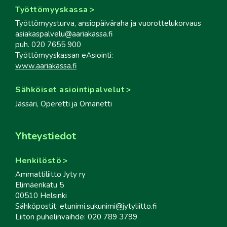
Työttömyyskassa
Työttömyysturva, ansiopäiväraha ja vuorottelukorvaus
asiakaspalvelu@aariakassa.fi
puh. 020 7655 900
Työttömyyskassan eAsiointi:
www.aariakassa.fi
Sähköiset asiointipalvelut
Jässäri, Operetti ja Omanetti
Yhteystiedot
Henkilöstö
Ammattiliitto Jyty ry
Elimäenkatu 5
00510 Helsinki
Sähköpostit: etunimi.sukunimi@jytyliitto.fi
Liiton puhelinvaihde: 020 789 3799