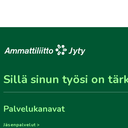
Sillä sinun työsi on tär
Palvelukanavat
Jäsenpalvelut