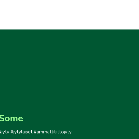
Some
#jyty #jytyläiset #ammattiliittojyty