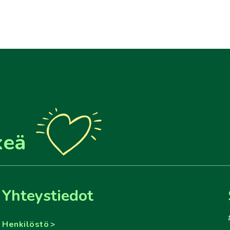
keä
Yhteystiedot
Henkilöstö