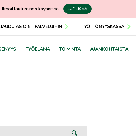
Ilmoittautuminen käynnissä
LUE LISÄÄ
RJAUDU ASIOINTIPALVELUIHIN
TYÖTTÖMYYSKASSA
SENYYS
TYÖELÄMÄ
TOIMINTA
AJANKOHTAISTA