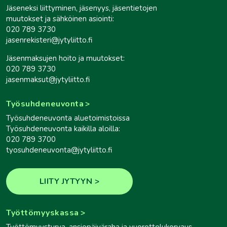
Jäseneksi liittyminen, jäsenyys, jäsentietojen
muutokset ja sähköinen asiointi:
020 789 3730
jasenrekisteri@jytyliitto.fi
Jäsenmaksujen hoito ja muutokset:
020 789 3730
jasenmaksut@jytyliitto.fi
Työsuhdeneuvonta
Työsuhdeneuvonta aluetoimistoissa
Työsuhdeneuvonta kaikilla aloilla:
020 789 3700
tyosuhdeneuvonta@jytyliitto.fi
LIITY JYTYYN
Työttömyyskassa
Työttömyysturva, ansiopäiväraha ja vuorottelukorvaus