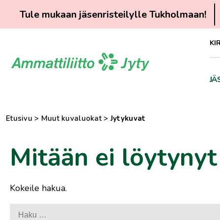
Tule mukaan jäsenristeilylle Tukholmaan!
Siirry
KI
suoraan
sisältöön
JÄ
Etusivu
>
Muut kuvaluokat
>
Jytykuvat
Mitään ei löytynyt
Kokeile hakua.
Haku: