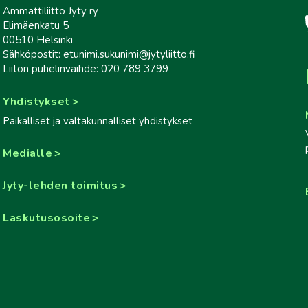
Ammattiliitto Jyty ry
Elimäenkatu 5
00510 Helsinki
Sähköpostit: etunimi.sukunimi@jytyliitto.fi
Liiton puhelinvaihde: 020 789 3799
Yhdistykset
Paikalliset ja valtakunnalliset yhdistykset
Medialle
Jyty-lehden toimitus
Laskutusosoite