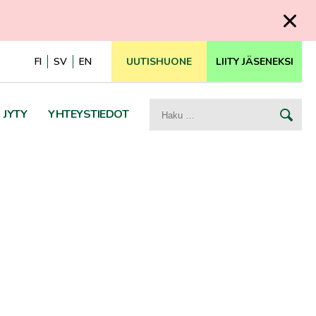
FI
SV
EN
UUTISHUONE
LIITY JÄSENEKSI
Haku:
JYTY
YHTEYSTIEDOT