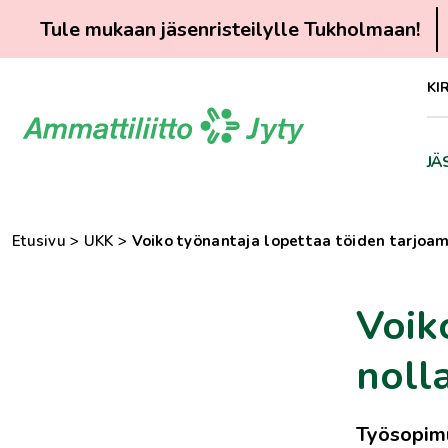
Tule mukaan jäsenristeilylle Tukholmaan!
Siirry
KI
suoraan
sisältöön
JÄ
Etusivu
>
UKK
>
Voiko työnantaja lopettaa töiden tarjoa
Voik
noll
Työsopimu