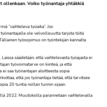
ut ollenkaan. Voiko työnantaja yhtäkkiä
miä ”vaihteleva työaika”. Jos
yönantajalla ole velvollisuutta tarjota töitä
. Tällainen työsopimus on työntekijän kannalta
 Laissa säädetään, että vaihtelevasta työajasta ei
tajan työvoimatarve on kiinteä, ja että
 ei saa työnantajan aloitteesta sopia
ttaa, että jos työnantaja tietää, että tarvitsee
opia 20 tuntia nollan tunnin sijaan.
yllä 2022. Muutoksilla parannetaan vaihtelevalla