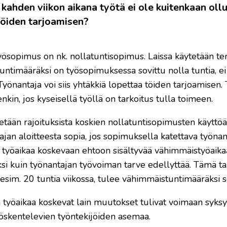
 kahden viikon aikana työtä ei ole kuitenkaan oll
töiden tarjoamisen?
yösopimus on nk. nollatuntisopimus. Laissa käytetään ter
ntimääräksi on työsopimuksessa sovittu nolla tuntia, ei t
Työnantaja voi siis yhtäkkiä lopettaa töiden tarjoamisen
nkin, jos kyseisellä työllä on tarkoitus tulla toimeen.
etään rajoituksista koskien nollatuntisopimusten käyttöä.
ajan aloitteesta sopia, jos sopimuksella katettava työnan
 työaikaa koskevaan ehtoon sisältyvää vähimmäistyöaikaa
 kuin työnantajan työvoiman tarve edellyttää. Tämä tarkoi
 esim. 20 tuntia viikossa, tulee vähimmäistuntimääräksi s
 työaikaa koskevat lain muutokset tulivat voimaan syks
yöskentelevien työntekijöiden asemaa.