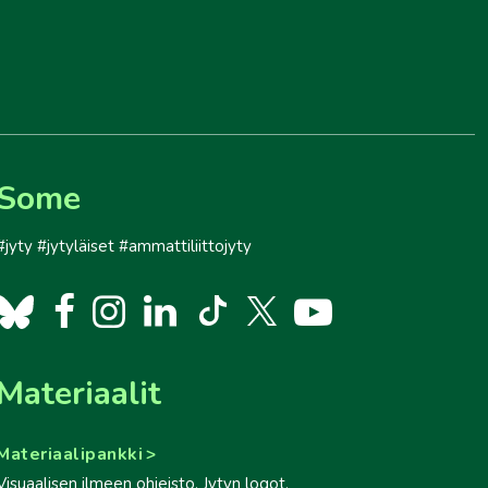
Some
#jyty #jytyläiset #ammattiliittojyty
Materiaalit
Materiaalipankki
Visuaalisen ilmeen ohjeisto, Jytyn logot,