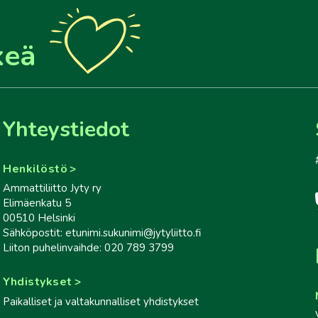
keä
Yhteystiedot
Henkilöstö
Ammattiliitto Jyty ry
Elimäenkatu 5
00510 Helsinki
Sähköpostit: etunimi.sukunimi@jytyliitto.fi
Liiton puhelinvaihde: 020 789 3799
Yhdistykset
Paikalliset ja valtakunnalliset yhdistykset