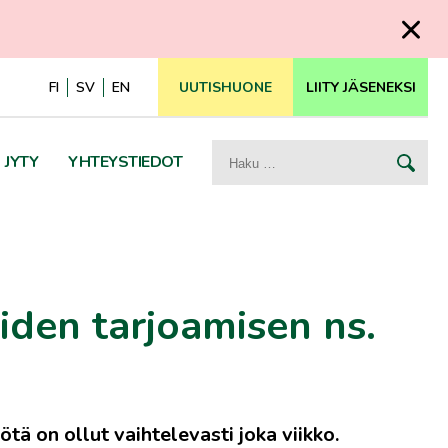
FI
SV
EN
UUTISHUONE
LIITY JÄSENEKSI
Haku:
JYTY
YHTEYSTIEDOT
iden tarjoamisen ns.
ä on ollut vaihtelevasti joka viikko.