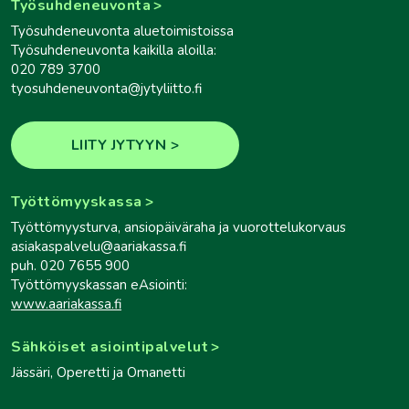
Työsuhdeneuvonta
Työsuhdeneuvonta aluetoimistoissa
Työsuhdeneuvonta kaikilla aloilla:
020 789 3700
tyosuhdeneuvonta@jytyliitto.fi
LIITY JYTYYN
Työttömyyskassa
Työttömyysturva, ansiopäiväraha ja vuorottelukorvaus
asiakaspalvelu@aariakassa.fi
puh. 020 7655 900
Työttömyyskassan eAsiointi:
www.aariakassa.fi
Sähköiset asiointipalvelut
Jässäri, Operetti ja Omanetti