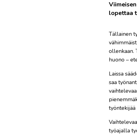
Viimeisen
lopettaa 
Tällainen t
vähimmäistu
ollenkaan. 
huono – ete
Laissa sääd
saa työnant
vaihtelevaa
pienemmäksi
työntekijää
Vaihtelevaa
työajalla t