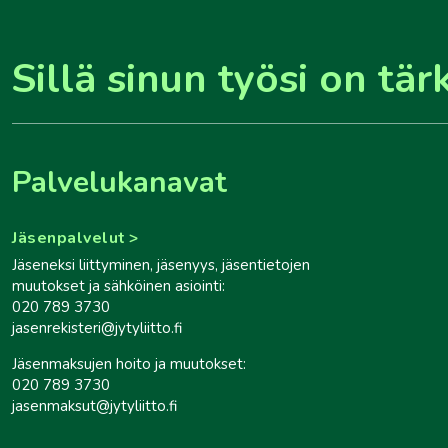
Sillä sinun työsi on tär
Palvelukanavat
Jäsenpalvelut
Jäseneksi liittyminen, jäsenyys, jäsentietojen
muutokset ja sähköinen asiointi:
020 789 3730
jasenrekisteri@jytyliitto.fi
Jäsenmaksujen hoito ja muutokset:
020 789 3730
jasenmaksut@jytyliitto.fi