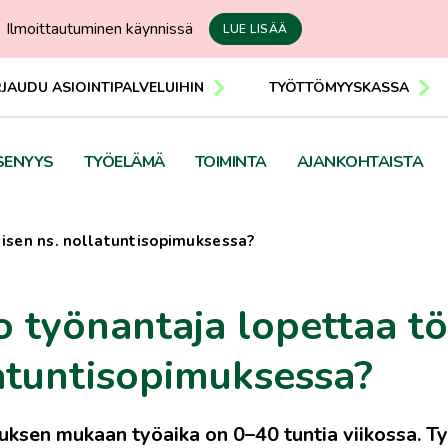
Ilmoittautuminen käynnissä
LUE LISÄÄ
RJAUDU ASIOINTIPALVELUIHIN
TYÖTTÖMYYSKASSA
SENYYS
TYÖELÄMÄ
TOIMINTA
AJANKOHTAISTA
misen ns. nollatuntisopimuksessa?
o työnantaja lopettaa tö
atuntisopimuksessa?
ksen mukaan työaika on 0–40 tuntia viikossa. Työt