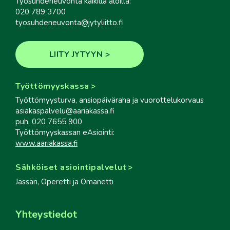
Työsuhdeneuvonta kaikilla aloilla:
020 789 3700
tyosuhdeneuvonta@jytyliitto.fi
LIITY JYTYYN
Työttömyyskassa
Työttömyysturva, ansiopäiväraha ja vuorottelukorvaus
asiakaspalvelu@aariakassa.fi
puh. 020 7655 900
Työttömyyskassan eAsiointi:
www.aariakassa.fi
Sähköiset asiointipalvelut
Jässäri, Operetti ja Omanetti
Yhteystiedot