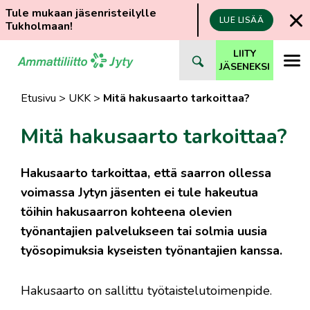
Tule mukaan jäsenristeilylle
LUE LISÄÄ
Tukholmaan!
Siirry
LIITY
suoraan
JÄSENEKSI
sisältöön
Etusivu
>
UKK
>
Mitä hakusaarto tarkoittaa?
Mitä hakusaarto tarkoittaa?
Hakusaarto tarkoittaa, että saarron ollessa
voimassa Jytyn jäsenten ei tule hakeutua
töihin hakusaarron kohteena olevien
työnantajien palvelukseen tai solmia uusia
työsopimuksia kyseisten työnantajien kanssa.
Hakusaarto on sallittu työtaistelutoimenpide.