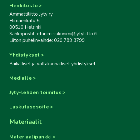
Henkilöstö
Ammattiliitto Jyty ry
Elimäenkatu 5
00510 Helsinki
Sähköpostit: etunimi.sukunimi@jytyliitto.fi
Liiton puhelinvaihde: 020 789 3799
Yhdistykset
Paikalliset ja valtakunnalliset yhdistykset
Medialle
Jyty-lehden toimitus
Laskutusosoite
Materiaalit
Materiaalipankki