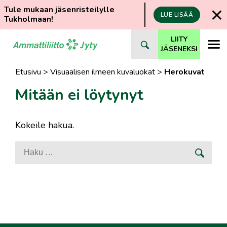
Tule mukaan jäsenristeilylle
LUE LISÄÄ
Tukholmaan!
Siirry
LIITY
suoraan
JÄSENEKSI
sisältöön
Etusivu
>
Visuaalisen ilmeen kuvaluokat
>
Herokuvat
Mitään ei löytynyt
Kokeile hakua.
Haku: