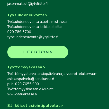
jasenmaksut@jytyliitto.fi
Työsuhdeneuvonta
Työsuhdeneuvonta aluetoimistoissa
Työsuhdeneuvonta kaikilla aloilla:
020 789 3700
tyosuhdeneuvonta@jytyliitto.fi
LIITY JYTYYN
Työttömyyskassa
Työttömyysturva, ansiopäiväraha ja vuorottelukorvaus
asiakaspalvelu@aariakassa.fi
puh. 020 7655 900
Työttömyyskassan eAsiointi:
www.aariakassa.fi
Sähköiset asiointipalvelut