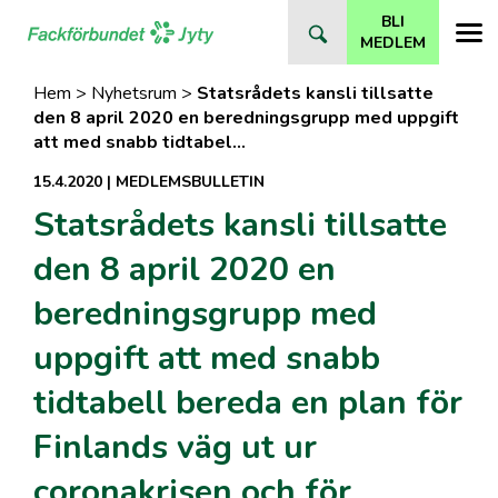
Direkt
BLI
till
MEDLEM
innehåll
Hem
>
Nyhetsrum
>
Statsrådets kansli tillsatte
den 8 april 2020 en beredningsgrupp med uppgift
att med snabb tidtabel…
15.4.2020
|
MEDLEMSBULLETIN
Statsrådets kansli tillsatte
den 8 april 2020 en
beredningsgrupp med
uppgift att med snabb
tidtabell bereda en plan för
Finlands väg ut ur
coronakrisen och för