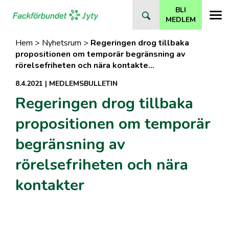
Direkt
BLI
till
MEDLEM
innehåll
Hem
>
Nyhetsrum
>
Regeringen drog tillbaka
propositionen om temporär begränsning av
rörelsefriheten och nära kontakte…
8.4.2021
|
MEDLEMSBULLETIN
Regeringen drog tillbaka
propositionen om temporär
begränsning av
rörelsefriheten och nära
kontakter