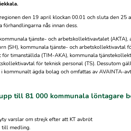
iekkala.
regionen den 19 april klockan 00.01 och sluta den 25 a
 förhandlingarna nås innan dess.
kommunala tjänste- och arbetskollektivavtalet (AKTA), 
torn (SH), kommunala tjänste- och arbetskollektivavtal f
t för timanställda (TIM-AKA), kommunala tjänstekollekt
kollektivavtal för teknisk personal (TS). Dessutom gäl
ar i kommunalt ägda bolag och omfattas av AVAINTA-avt
 upp till 81 000 kommunala löntagare b
y varslar om strejk efter att KT avbröt
 till medling.