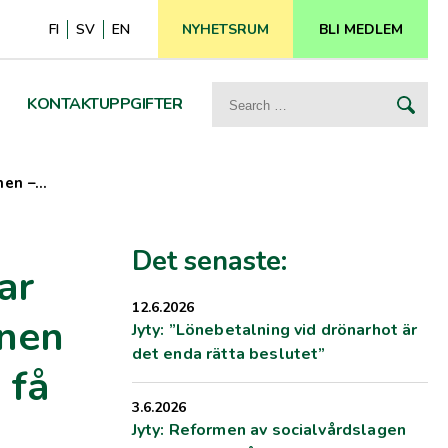
FI
SV
EN
NYHETSRUM
BLI MEDLEM
Search
KONTAKTUPPGIFTER
for:
onen –…
Det senaste:
ar
12.6.2026
onen
Jyty: ”Lönebetalning vid drönarhot är
det enda rätta beslutet”
 få
3.6.2026
Jyty: Reformen av socialvårdslagen