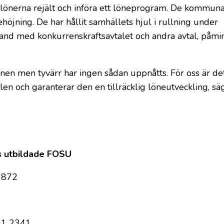
 lönerna rejält och införa ett löneprogram. De kommun
ehöjning. De har hållit samhällets hjul i rullning under
land med konkurrenskraftsavtalet och andra avtal, påmi
nen men tyvärr har ingen sådan uppnåtts. För oss är det 
n och garanterar den en tillräcklig löneutveckling, sä
ns utbildade FOSU
2 872
591 2341