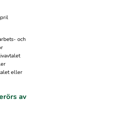
pril
arbets- och
ör
ivavtalet
ler
alet eller
erörs av