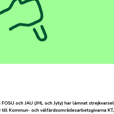
FOSU och JAU (JHL och Jyty) har lämnat strejkvarse
ad till Kommun- och välfärdsområdesarbetsgivarna K