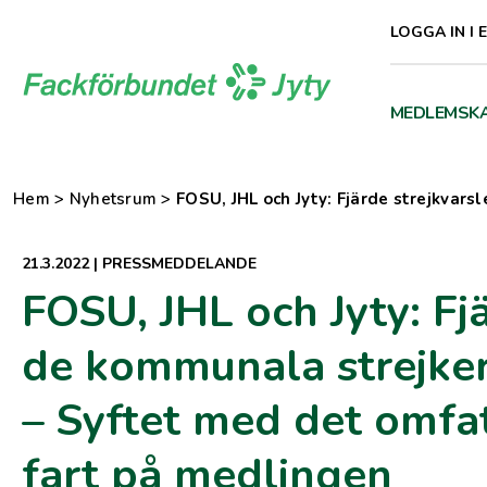
Direkt
LOGGA IN I 
till
innehåll
MEDLEMSK
Hem
>
Nyhetsrum
>
FOSU, JHL och Jyty: Fjärde strejkvar
21.3.2022
|
PRESSMEDDELANDE
FOSU, JHL och Jyty: Fjä
de kommunala strejker
– Syftet med det omfat
fart på medlingen