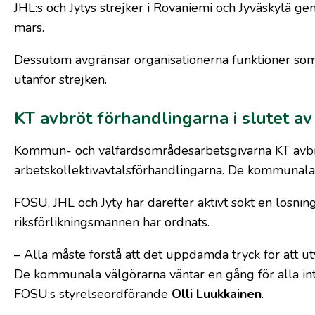
JHL:s och Jytys strejker i Rovaniemi och Jyväskylä
mars.
Dessutom avgränsar organisationerna funktioner som
utanför strejken.
KT avbröt förhandlingarna i slutet av
Kommun- och välfärdsområdesarbetsgivarna KT avbr
arbetskollektivavtalsförhandlingarna. De kommunala l
FOSU, JHL och Jyty har därefter aktivt sökt en lösnin
riksförlikningsmannen har ordnats.
– Alla måste förstå att det uppdämda tryck för att u
De kommunala välgörarna väntar en gång för alla in
FOSU:s styrelseordförande
Olli Luukkainen
.