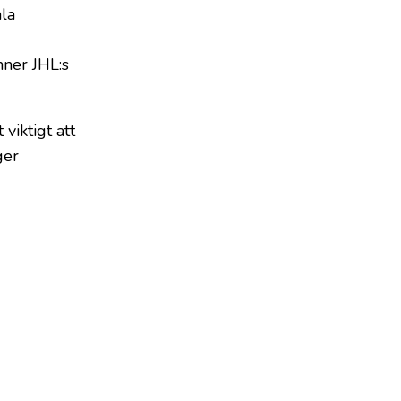
ala
nner JHL:s
viktigt att
ger