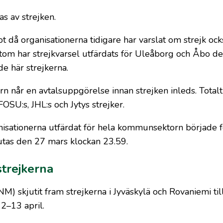
s av strejken.
t då organisationerna tidigare har varslat om strejk ock
om har strejkvarsel utfärdats för Uleåborg och Åbo den
e här strejkerna.
 når en avtalsuppgörelse innan strejken inleds. Totalt
SU:s, JHL:s och Jytys strejker.
isationerna utfärdat för hela kommunsektorn började fö
tas den 27 mars klockan 23.59.
strejkerna
M) skjutit fram strejkerna i Jyväskylä och Rovaniemi till
12–13 april.