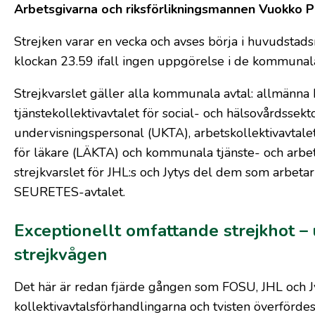
Arbetsgivarna och riksförlikningsmannen Vuokko P
Strejken varar en vecka och avses börja i huvudstads
klockan 23.59 ifall ingen uppgörelse i de kommunala
Strejkvarslet gäller alla kommunala avtal: allmänna 
tjänstekollektivavtalet för social- och hälsovårdssek
undervisningspersonal (UKTA), arbetskollektivavtale
för läkare (LÄKTA) och kommunala tjänste- och arbets
strejkvarslet för JHL:s och Jytys del dem som arbet
SEURETES-avtalet.
Exceptionellt omfattande strejkhot –
strejkvågen
Det här är redan fjärde gången som FOSU, JHL och Jyt
kollektivavtalsförhandlingarna och tvisten överfördes