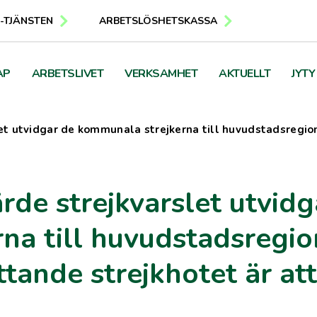
E-TJÄNSTEN
ARBETSLÖSHETSKASSA
AP
ARBETSLIVET
VERKSAMHET
AKTUELLT
JYTY
slet utvidgar de kommunala strejkerna till huvudstadsregi
rde strejkvarslet utvidg
na till huvudstadsregi
tande strejkhotet är att