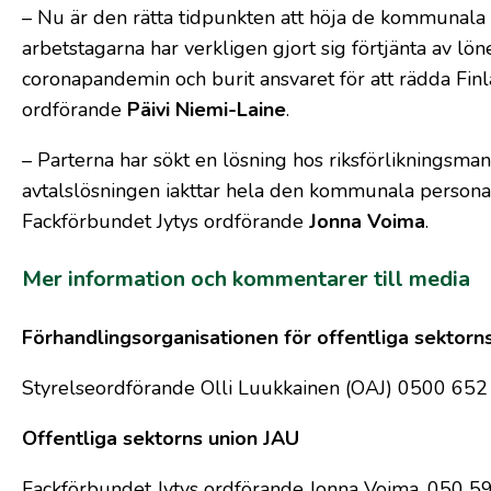
– Nu är den rätta tidpunkten att höja de kommunala
arbetstagarna har verkligen gjort sig förtjänta av lön
coronapandemin och burit ansvaret för att rädda Fin
ordförande
Päivi Niemi-Laine
.
– Parterna har sökt en lösning hos riksförlikningsman
avtalslösningen iakttar hela den kommunala personale
Fackförbundet Jytys ordförande
Jonna Voima
.
Mer information och kommentarer till media
Förhandlingsorganisationen för offentliga sektor
Styrelseordförande Olli Luukkainen (OAJ) 0500 65
Offentliga sektorns union JAU
Fackförbundet Jytys ordförande Jonna Voima, 050 