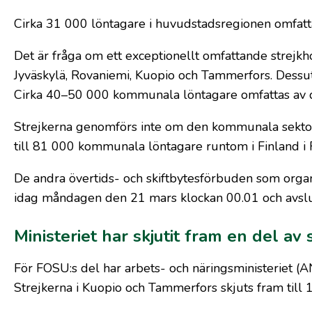
Cirka 31 000 löntagare i huvudstadsregionen omfatta
Det är fråga om ett exceptionellt omfattande strejkho
Jyväskylä, Rovaniemi, Kuopio och Tammerfors. Dessut
Cirka 40–50 000 kommunala löntagare omfattas av d
Strejkerna genomförs inte om den kommunala sektorn
till 81 000 kommunala löntagare runtom i Finland i FO
De andra övertids- och skiftbytesförbuden som organ
idag måndagen den 21 mars klockan 00.01 och avslu
Ministeriet har skjutit fram en del av 
För FOSU:s del har arbets- och näringsministeriet (AN
Strejkerna i Kuopio och Tammerfors skjuts fram till 