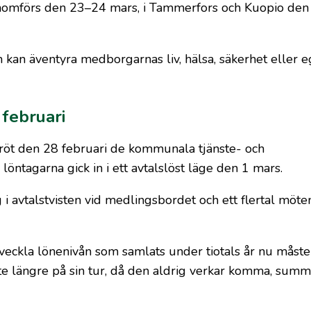
 genomförs den 23–24 mars, i Tammerfors och Kuopio de
 kan äventyra medborgarnas liv, hälsa, säkerhet eller
 februari
öt den 28 februari de kommunala tjänste- och
öntagarna gick in i ett avtalslöst läge den 1 mars.
g i avtalstvisten vid medlingsbordet och ett flertal möt
tveckla lönenivån som samlats under tiotals år nu måste
te längre på sin tur, då den aldrig verkar komma, summ