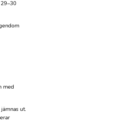
n 29–30
 egendom
en med
 jämnas ut.
erar