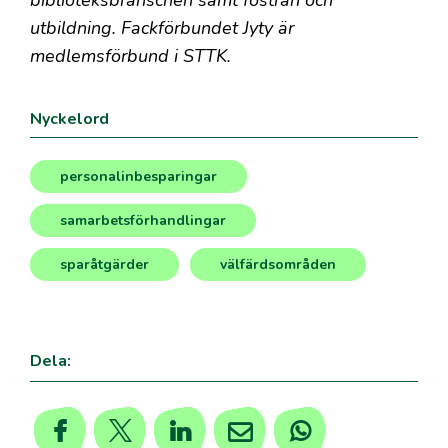
biblioteksbranschen samt fostran och
utbildning. Fackförbundet Jyty är
medlemsförbund i STTK.
Nyckelord
personalinbesparingar
,
samarbetsförhandlingar
,
sparåtgärder
välfärdsområden
,
Dela: