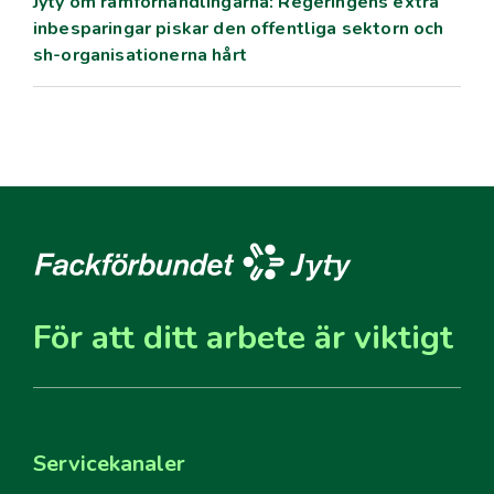
Jyty om ramförhandlingarna: Regeringens extra
inbesparingar piskar den offentliga sektorn och
sh-organisationerna hårt
För att ditt arbete är viktigt
Servicekanaler