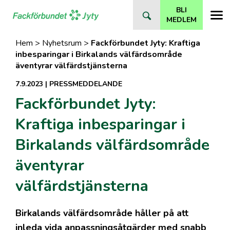
Direkt
BLI
till
MEDLEM
innehåll
Hem
>
Nyhetsrum
>
Fackförbundet Jyty: Kraftiga
inbesparingar i Birkalands välfärdsområde
äventyrar välfärdstjänsterna
7.9.2023
|
PRESSMEDDELANDE
Fackförbundet Jyty:
Kraftiga inbesparingar i
Birkalands välfärdsområde
äventyrar
välfärdstjänsterna
Birkalands välfärdsområde håller på att
inleda vida anpassningsåtgärder med snabb